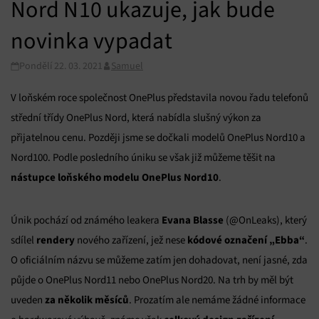
Nord N10 ukazuje, jak bude
novinka vypadat
Pondělí 22. 03. 2021
Samuel
V loňském roce společnost OnePlus představila novou řadu telefonů
střední třídy OnePlus Nord, která nabídla slušný výkon za
přijatelnou cenu. Později jsme se dočkali modelů OnePlus Nord10 a
Nord100. Podle posledního úniku se však již můžeme těšit na
nástupce loňského modelu OnePlus Nord10
.
Evana Blasse
Únik pochází od známého leakera
(@OnLeaks), který
rendery
kódové označení „Ebba“
sdílel
nového zařízení, jež nese
.
O oficiálním názvu se můžeme zatím jen dohadovat, není jasné, zda
půjde o OnePlus Nord11 nebo OnePlus Nord20. Na trh by měl být
za několik měsíců
uveden
. Prozatím ale nemáme žádné informace