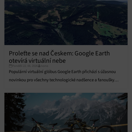
Funkce
Vždy aktivní
Přiřazování a kombinování údajů z jiných zdrojů
údajů, Propojení různých zařízení, Identifikace
zařízení na základě automaticky přenášených
informací.
Proleťte se nad Českem: Google Earth
Zajištění bezpečnosti, předcházení a zjišťování
podvodů a odstraňování chyb, Poskytování a
otevírá virtuální nebe
Vždy aktivní
zobrazování reklamy a obsahu, Ukládání a sdělování
Pondělí 22. 06. 2026
Ivana
voleb ochrany osobních údajů.
Populární virtuální glóbus Google Earth přichází s úžasnou
novinkou pro všechny technologické nadšence a fanoušky
letectví.