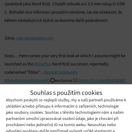
(podobně jako Nord N10). Chybět nebude ani 3,5 mm vstup či USB-
C. Bohužel více informací prozatím nemáme, lze ale očekávat, že
během následujících týdnů se dozvíme další podrobnosti.
Zdroj:
xda-developers.com
Sooo… Here comes your very first look at which I assume might be
launched as the
#OnePlus
Nord N10 successor, reportedly
codenamed "Ebba"…
#VoiceCommunity
#OnlyOnVoice
@VoiceHQ
⭕️exclusive 👉🏻
https://t.co/koNb3OB3BZ
pic.twitter.com/xRfIryjcBW
Souhlas s použitím cookies
— Steve H.McFly (@OnLeaks)
March 20, 2021
Abychom poskytli co nejlepší služby, my a naši partneři používáme k
ukládání a/nebo přístupu k informacím o zařízeních, technologie
Mohlo by se vám líbit
jako soubory cookies. Souhlas s těmito technologiemi nám a našim
partnerům umožní zpracovávat osobní údaje, jako je chování při
procházení nebo jedinečná ID na tomto webu. Nesouhlas nebo
odvolání souhlasu může nepříznivě ovlivnit určité vlastnosti a