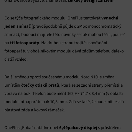
celkový design zařízení
o hardwarové výbavě, známe však
.
vynechá
Co se týče fotografického modulu, OnePlus tentokrát
jeden snímač
(pravděpodobně půjde o 2Mpx monochromatický
snímač), budoucí majitelé této novinky se tak mohou těšit „pouze“
tři fotoaparáty
na
. Na druhou stranu trojité uspořádání
fotoaparátu v obdélníkovém modulu dává zádům telefonu daleko
čistší vzhled.
Další změnou oproti současnému modelu Nord N10 je změna
čtečky otisků prstů
umístění
, která se ze zadní strany přemístila
vpravo na bok. Telefon bude měřit 162,9 x 74,7 x 8,4 mm (v oblasti
modulu fotoaparátu pak 10,3 mm). Zdá se také, že bude mít lesklá
plastová záda a kovový rámeček.
6,49palcový displej
OnePlus „Ebba“ nabídne opět
s průstřelem