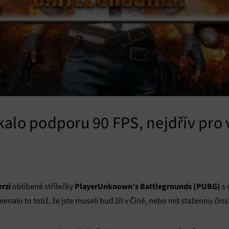
alo podporu 90 FPS, nejdřív pro 
erzi
PlayerUnknown’s Battlegrounds
(
PUBG
)
oblíbené střílečky
s 
menalo to totiž, že jste museli buď žít v Číně, nebo mít staženou čí