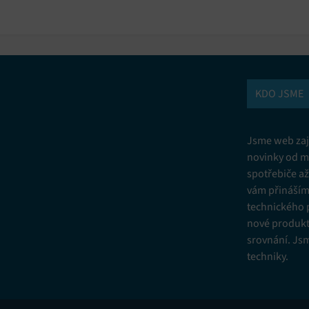
KDO JSME
Jsme web zají
novinky od m
spotřebiče a
vám přinášíme
technického 
nové produkt
srovnání. Js
techniky.