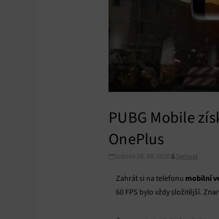
PUBG Mobile získ
OnePlus
Sobota 08. 08. 2020
Samuel
mobilní v
Zahrát si na telefonu
60 FPS bylo vždy složitější. Zna