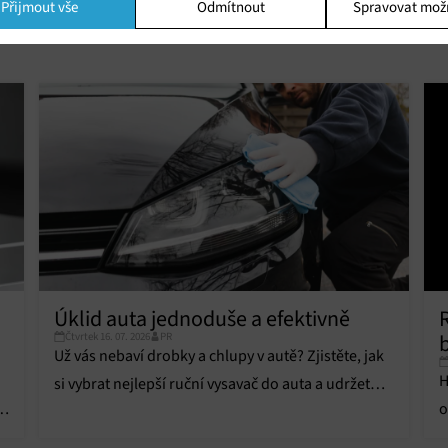
Přijmout vše
Odmítnout
Spravovat mož
ing
í a/nebo přístup k informacím v zařízení, Použití omezených údajů k výběr
 Vytváření profilů pro personalizovanou reklamu, Používání profilů k výběr
lizované reklamy, Vytváření profilů pro personalizovaný obsah, Používání
 pro výběr personalizovaného obsahu, Použití omezených údajů k výběru
.
Vžd
vání a kombinování údajů z jiných zdrojů údajů, Propojení různých
í, Identifikace zařízení na základě automaticky přenášených informací.
ní bezpečnosti, předcházení a zjišťování podvodů a odstraňování chyb,
vání a zobrazování reklamy a obsahu, Ukládání a sdělování voleb
Vžd
á
Úklid auta jednoduše a efektivně
 osobních údajů.
Čtvrtek 16. 07. 2026
PR
b
Už vás nebaví drobky a chlupy v autě? Zjistěte, jak
H
si vybrat nejlepší ruční vysavač do auta a udržet
ě
o
interiér čistý.
č