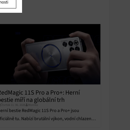
nosti
u
u
y aktivní
y aktivní
RedMagic 11S Pro a Pro+: Herní
estie míří na globální trh
Čtvrtek 11. 06. 2026
Monika
erní bestie RedMagic 11S Pro a Pro+ jsou
ficiálně tu. Nabízí brutální výkon, vodní chlazení a
istý displej. Jaké jsou jejich parametry?