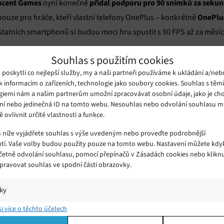
ncent Games
přidal podporu pro 90 snímků za seku
nyní konečně
OnePlu
ouze pro hráče, kteří vlastní telefony OnePlus – konkrétně
ostatních smartphonů si budou moci hru spustit s 90 FPS až za měsíc, 
Souhlas s použitím cookies
PUBG
téměř jakýkoli chytrý tele
 data bude mobilním hráčům
stačit
oskytli co nejlepší služby, my a naši partneři používáme k ukládání a/neb
Samsung Galaxy S20
Samsu
 by neměl mít například
, nově ohlášený
k informacím o zařízeních, technologie jako soubory cookies. Souhlas s těm
XL
Asus ROG Phone II
Razer Phone 2
,
či
. Naopak komplikace mohou
giemi nám a našim partnerům umožní zpracovávat osobní údaje, jako je cho
ní nebo jedinečná ID na tomto webu. Nesouhlas nebo odvolání souhlasu 
hodobě zaseknuté na 60 Hz.
ě ovlivnit určité vlastnosti a funkce.
m níže vyjádřete souhlas s výše uvedeným nebo proveďte podrobnější
lus oznámil partnerství s některou z herních společností a uzavřel 
tí. Vaše volby budou použity pouze na tomto webu. Nastavení můžete kdyk
dky například v květnu, kdy OnePlus s Epic Games umožnilo spuštěn
včetně odvolání souhlasu, pomocí přepínačů v Zásadách cookies nebo klikn
OnePlus 8 Pro. Tehdy si však vysoká obnovovací frekvence vybrala sv
Spravovat souhlas ve spodní části obrazovky.
ýchozího grafického nastavení. Otázkou tak zůstává, zda k něčemu
iky
í a/nebo přístup k informacím v zařízení, Porozumění publiku prostřednict
si více o těchto účelech
ik nebo kombinací údajů z různých zdrojů.