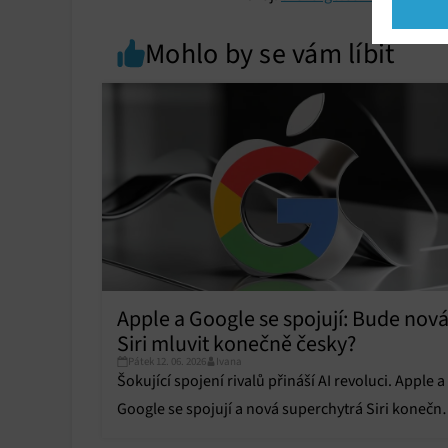
Market
Mohlo by se vám líbit
Ukládán
reklam,
persona
profilů
obsahu
Funkce
Přiřazo
zařízen
Zajiště
Poskyto
Apple a Google se spojují: Bude nov
ochrany
Siri mluvit konečně česky?
Pátek 12. 06. 2026
Ivana
Šokující spojení rivalů přináší AI revoluci. Apple a
Google se spojují a nová superchytrá Siri konečn
změní váš každodenní život.