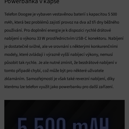
Powerbanka v kapse
Telefon Doogee je vybaven vestavěnou baterií s kapacitou 5 500
mAh, která bez problémů zajistí provoz na dva až tři dny běžného
používání. Pro doplnění energie je k dispozici rychlé drátové
nabíjení o výkonu 33 W prostřednictvím USB-C konektoru. Nabíjení
je dostatečně svižné, ale ve srovnání s některými konkurenčními
modely, které zvládají i výrazně vyšší nabíjecí výkony, nemusí
působit tak rychle. Je ale nutné zmínit, že bezdrátové nabíjení v
tomto případě chybí, což může být pro některé uživatele
zklamáním. Samozřejmostí je však také reverzní nabíjení, díky
kterému lze telefon využít jako powerbanku pro další zařízení.