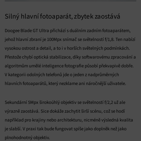
Silný hlavní fotoaparát, zbytek zaostává
Doogee Blade GT Ultra přichází s duálním zadním fotoaparátem,
jehož hlavní zbraní je 100Mpx snímač se světelností f/1,8. Ten nabízí
vysokou ostrost a detail, a to i v horších světelných podmínkách.
Přestože chybí optická stabilizace, díky softwarovému zpracování a
algoritmům umělé inteligence fotografie působí překvapivě dobře.
V kategorii odolných telefonů jde o jeden z nadprůměrných
hlavních fotoaparátů, který nezklame ani náročnější uživatele.
Sekundární 5Mpx širokoúhlý objektiv se světelností f/2,2 už ale
výrazně zaostává. Sice dokáže zachytit širší scénu, což se hodí
například pro krajiny nebo architekturu, nicméně výsledná kvalita
je slabší. V praxi tak bude fungovat spíše jako doplněk než jako
plnohodnotný objektiv.