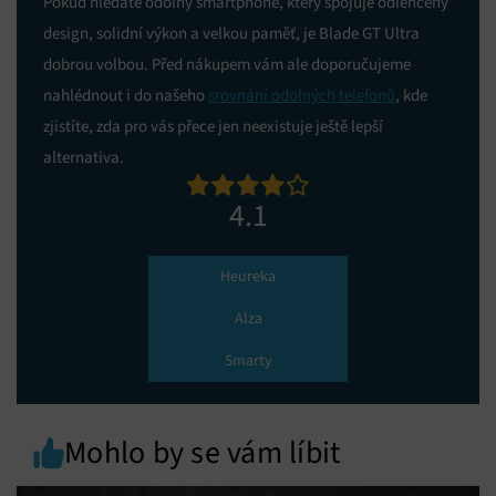
Pokud hledáte odolný smartphone, který spojuje odlehčený
design, solidní výkon a velkou paměť, je Blade GT Ultra
dobrou volbou. Před nákupem vám ale doporučujeme
nahlédnout i do našeho
srovnání odolných telefonů
, kde
zjistíte, zda pro vás přece jen neexistuje ještě lepší
alternativa.
4.1
Heureka
Alza
Smarty
Mohlo by se vám líbit