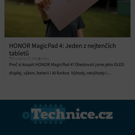
HONOR MagicPad 4: Jeden z nejtenčích
tabletů
Čtvrtek 16. 07. 2026
Adéla
Proč si koupit HONOR MagicPad 4? Otestovali jsme jeho OLED
displej, výkon, baterii i AI funkce. Výhody, nevýhody i
hodnocení najdete v recenzi.