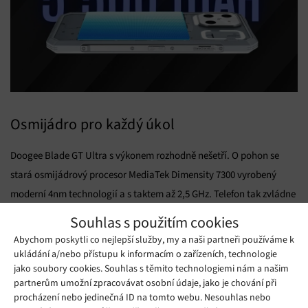
Osmijádro pro každý úkol
Doogee Blade GT Ultra s výkonem rozhodně nešetří. O pohon se
stará osmijádrový procesor MediaTek Dimensity 7300 vyrobený
moderní 4nm technologií a s taktem až 2,5 GHz. Telefon tak zvládne
nejen plynulé ovládání a multitasking, ale také náročnější hry a
Souhlas s použitím cookies
streamování bez nepříjemných záseků.
Abychom poskytli co nejlepší služby, my a naši partneři používáme k
ukládání a/nebo přístupu k informacím o zařízeních, technologie
jako soubory cookies. Souhlas s těmito technologiemi nám a našim
partnerům umožní zpracovávat osobní údaje, jako je chování při
procházení nebo jedinečná ID na tomto webu. Nesouhlas nebo