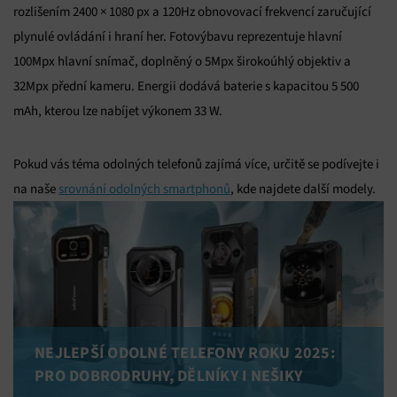
rozlišením 2400 × 1080 px a 120Hz obnovovací frekvencí zaručující
plynulé ovládání i hraní her. Fotovýbavu reprezentuje hlavní
100Mpx hlavní snímač, doplněný o 5Mpx širokoúhlý objektiv a
32Mpx přední kameru. Energii dodává baterie s kapacitou 5 500
mAh, kterou lze nabíjet výkonem 33 W.
Pokud vás téma odolných telefonů zajímá více, určitě se podívejte i
na naše
srovnání odolných smartphonů
, kde najdete další modely.
NEJLEPŠÍ ODOLNÉ TELEFONY ROKU 2025:
PRO DOBRODRUHY, DĚLNÍKY I NEŠIKY