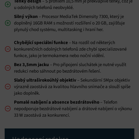
Tenký design
– S profilem 10,5 mm je překvapivě tenký, což je
u odolných telefonů neobvyklé.
Silný výkon
– Procesor MediaTek Dimensity 7300, který je
doplněný 16GB RAM s možností rozšíření o 20 GB, zajišťuje
plynulý chod systému, multitasking i hraní her.
Chybějící speciální funkce
– Na rozdíl od některých
konkurenčních odolných telefonů zde chybí specializované
funkce, jako je termokamera nebo noční vidění.
Bez 3,5mm jacku
– Pro připojení sluchátek je nutné využít
redukci nebo sáhnout po bezdrátovém řešení.
Slabý ultraširokoúhlý objektiv
– Sekundární 5Mpx objektiv
výrazně zaostává za kvalitou hlavního snímače a slouží spíše
jako doplněk.
Pomalé nabíjení a absence bezdrátového
– Telefon
nepodporuje bezdrátové nabíjení a drátové nabíjení o výkonu
33 W zaostává za konkurencí.