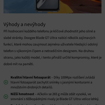
Výhody a nevýhody
Při hodnocení každého telefonu je klíčové zhodnotit jeho silné a
slabé stránky. Doogee Blade GT Ultra nabízí několik zajímavých
funkcí, které mohou zaujmout zejména uživatele hledající odolný
telefon s výkonným čipem a netradičním designem. Na druhou
stranu, jako každý model, i tento přináší určité kompromisy, které je
dobré mít na paměti.
Kvalitní hlavní fotoaparát
– Díky 100Mpx rozlišení zvládá
hlavní fotoaparát zachytit snímky s jasnými konturami a
množstvím drobných detailů.
Nižší hmotnost
– Ačkoliv se 265 g může zdát vysoká, ve
srovnání s těžkopádnými rivaly je Blade GT Ultra velice lehký.