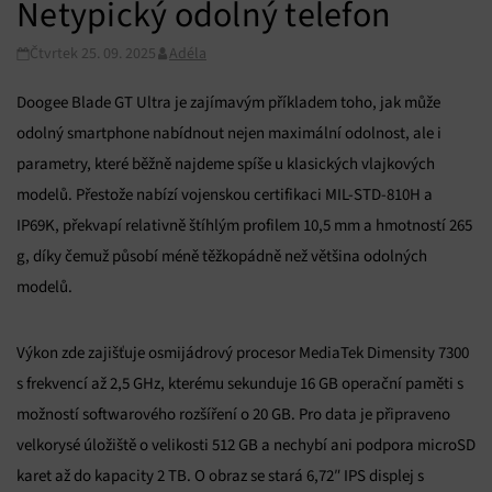
Netypický odolný telefon
Čtvrtek 25. 09. 2025
Adéla
Doogee Blade GT Ultra je zajímavým příkladem toho, jak může
odolný smartphone nabídnout nejen maximální odolnost, ale i
parametry, které běžně najdeme spíše u klasických vlajkových
modelů. Přestože nabízí vojenskou certifikaci MIL-STD-810H a
IP69K, překvapí relativně štíhlým profilem 10,5 mm a hmotností 265
g, díky čemuž působí méně těžkopádně než většina odolných
modelů.
Výkon zde zajišťuje osmijádrový procesor MediaTek Dimensity 7300
s frekvencí až 2,5 GHz, kterému sekunduje 16 GB operační paměti s
možností softwarového rozšíření o 20 GB. Pro data je připraveno
velkorysé úložiště o velikosti 512 GB a nechybí ani podpora microSD
karet až do kapacity 2 TB. O obraz se stará 6,72″ IPS displej s