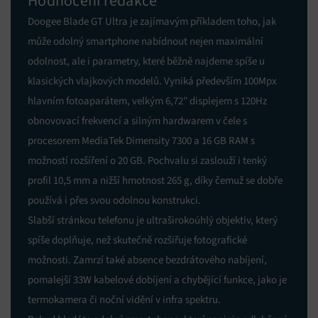
Hodnocení redakce
Doogee Blade GT Ultra je zajímavým příkladem toho, jak
může odolný smartphone nabídnout nejen maximální
odolnost, ale i parametry, které běžně najdeme spíše u
klasických vlajkových modelů. Vyniká především 100Mpx
hlavním fotoaparátem, velkým 6,72″ displejem s 120Hz
obnovovací frekvencí a silným hardwarem v čele s
procesorem MediaTek Dimensity 7300 a 16 GB RAM s
možností rozšíření o 20 GB. Pochvalu si zaslouží i tenký
profil 10,5 mm a nižší hmotnost 265 g, díky čemuž se dobře
používá i přes svou odolnou konstrukci.
Slabší stránkou telefonu je ultraširokoúhlý objektiv, který
spíše doplňuje, než skutečně rozšiřuje fotografické
možnosti. Zamrzí také absence bezdrátového nabíjení,
pomalejší 33W kabelové dobíjení a chybějící funkce, jako je
termokamera či noční vidění v infra spektru.