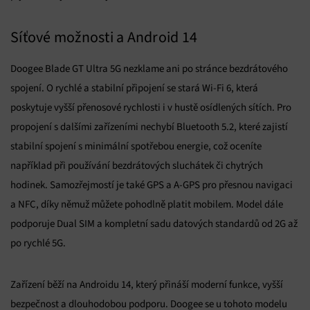
obsahu.
Síťové možnosti a Android 14
Funkce
Vždy aktivní
Přiřazování a kombinování údajů z jiných zdrojů
Doogee Blade GT Ultra 5G nezklame ani po stránce bezdrátového
údajů, Propojení různých zařízení, Identifikace
zařízení na základě automaticky přenášených
spojení. O rychlé a stabilní připojení se stará Wi-Fi 6, která
informací.
poskytuje vyšší přenosové rychlosti i v hustě osídlených sítích. Pro
propojení s dalšími zařízeními nechybí Bluetooth 5.2, které zajistí
Zajištění bezpečnosti, předcházení a zjišťování
podvodů a odstraňování chyb, Poskytování a
stabilní spojení s minimální spotřebou energie, což oceníte
Vždy aktivní
zobrazování reklamy a obsahu, Ukládání a sdělování
voleb ochrany osobních údajů.
například při používání bezdrátových sluchátek či chytrých
hodinek. Samozřejmostí je také GPS a A-GPS pro přesnou navigaci
a NFC, díky němuž můžete pohodlně platit mobilem. Model dále
podporuje Dual SIM a kompletní sadu datových standardů od 2G až
po rychlé 5G.
Zařízení běží na Androidu 14, který přináší moderní funkce, vyšší
bezpečnost a dlouhodobou podporu. Doogee se u tohoto modelu