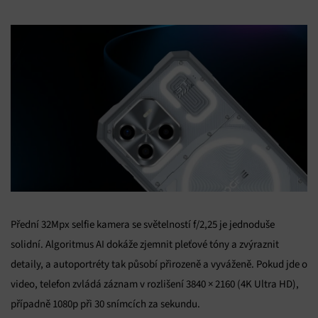
Přední 32Mpx selfie kamera se světelností f/2,25 je jednoduše
solidní. Algoritmus AI dokáže zjemnit pleťové tóny a zvýraznit
detaily, a autoportréty tak působí přirozeně a vyváženě. Pokud jde o
video, telefon zvládá záznam v rozlišení 3840 × 2160 (4K Ultra HD),
případně 1080p při 30 snímcích za sekundu.