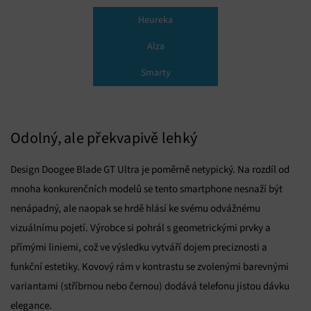
Heureka
Alza
Smarty
Odolný, ale překvapivě lehký
Design Doogee Blade GT Ultra je poměrně netypický. Na rozdíl od
mnoha konkurenčních modelů se tento smartphone nesnaží být
nenápadný, ale naopak se hrdě hlásí ke svému odvážnému
vizuálnímu pojetí. Výrobce si pohrál s geometrickými prvky a
přímými liniemi, což ve výsledku vytváří dojem preciznosti a
funkční estetiky. Kovový rám v kontrastu se zvolenými barevnými
variantami (stříbrnou nebo černou) dodává telefonu jistou dávku
elegance.