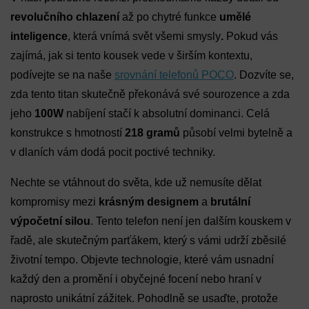
revolučního chlazení
až po chytré funkce
umělé
inteligence
, která vnímá svět všemi smysly
.
Pokud vás
zajímá, jak si tento kousek vede v širším kontextu,
podívejte se na naše
srovnání telefonů POCO
. Dozvíte se,
zda tento titan skutečně překonává své sourozence a zda
jeho
100W
nabíjení stačí k absolutní dominanci. Celá
konstrukce s hmotností
218 gramů
působí velmi bytelně a
v dlaních vám dodá pocit poctivé techniky.
Nechte se vtáhnout do světa, kde už nemusíte dělat
kompromisy mezi
krásným designem
a
brutální
výpočetní silou
. Tento telefon není jen dalším kouskem v
řadě, ale skutečným parťákem, který s vámi udrží zběsilé
životní tempo. Objevte technologie, které vám usnadní
každý den a promění i obyčejné focení nebo hraní v
naprosto unikátní zážitek. Pohodlně se usaďte, protože