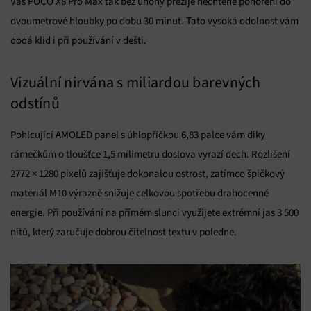
Váš POCO X8 Pro Max tak bez úhony přežije nechtěné ponoření do
dvoumetrové hloubky po dobu 30 minut. Tato vysoká odolnost vám
dodá klid i při používání v dešti.
Vizuální nirvána s miliardou barevných
odstínů
Pohlcující AMOLED panel s úhlopříčkou 6,83 palce vám díky
rámečkům o tloušťce 1,5 milimetru doslova vyrazí dech. Rozlišení
2772 × 1280 pixelů zajišťuje dokonalou ostrost, zatímco špičkový
materiál M10 výrazně snižuje celkovou spotřebu drahocenné
energie. Při používání na přímém slunci využijete extrémní jas 3 500
nitů, který zaručuje dobrou čitelnost textu v poledne.