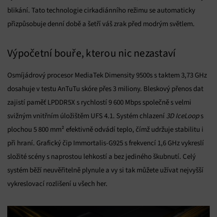
blikání. Tato technologie cirkadiánního režimu se automaticky
přizpůsobuje denní době a šetří váš zrak před modrým světlem.
Výpočetní bouře, kterou nic nezastaví
Osmíjádrový procesor MediaTek Dimensity 9500s s taktem 3,73 GHz
dosahuje v testu AnTuTu skóre přes 3 miliony. Bleskový přenos dat
zajistí paměť LPDDR5X s rychlostí 9 600 Mbps společně s velmi
svižným vnitřním úložištěm UFS 4.1. Systém chlazení
3D IceLoop
s
plochou 5 800 mm² efektivně odvádí teplo, čímž udržuje stabilitu i
při hraní. Grafický čip Immortalis-G925 s frekvencí 1,6 GHz vykreslí
složité scény s naprostou lehkostí a bez jediného škubnutí. Celý
systém běží neuvěřitelně plynule a vy si tak můžete užívat nejvyšší
vykreslovací rozlišení u všech her.