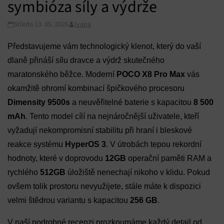
symbióza síly a výdrže
Středa 13. 05. 2026
Ivana
Představujeme vám technologický klenot, který do vaší
dlaně přináší sílu dravce a výdrž skutečného
maratonského běžce. Moderní
POCO X8 Pro Max
vás
okamžitě ohromí kombinací špičkového procesoru
Dimensity 9500s
a neuvěřitelné baterie s kapacitou
8 500
mAh
. Tento model cílí na nejnáročnější uživatele, kteří
vyžadují nekompromisní stabilitu při hraní i bleskové
reakce systému
HyperOS 3
. V útrobách tepou rekordní
hodnoty, které v doprovodu
12GB
operační paměti RAM a
rychlého
512GB
úložiště nenechají nikoho v klidu. Pokud
ovšem tolik prostoru nevyužijete, stále máte k dispozici
velmi štědrou variantu s kapacitou
256 GB
.
V naší podrobné recenzi prozkoumáme každý detail od