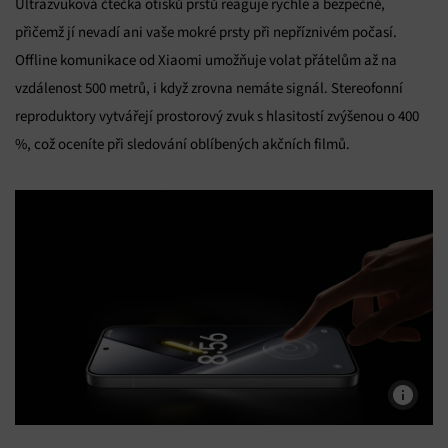
Ultrazvuková čtečka otisků prstů reaguje rychle a bezpečně,
přičemž jí nevadí ani vaše mokré prsty při nepříznivém počasí.
Offline komunikace od Xiaomi umožňuje volat přátelům až na
vzdálenost 500 metrů, i když zrovna nemáte signál. Stereofonní
reproduktory vytvářejí prostorový zvuk s hlasitostí zvýšenou o 400
%, což oceníte při sledování oblíbených akčních filmů.