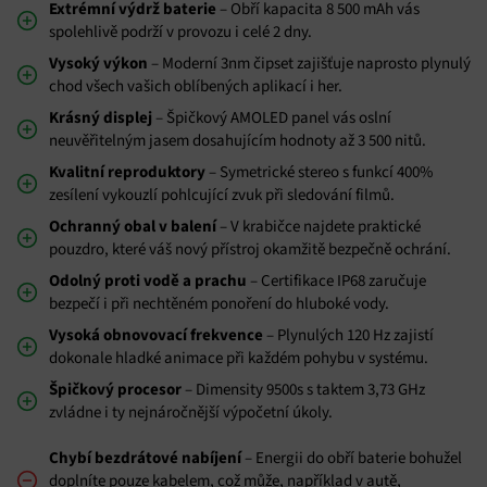
Extrémní výdrž baterie
– Obří kapacita 8 500 mAh vás
spolehlivě podrží v provozu i celé 2 dny.
Vysoký výkon
– Moderní 3nm čipset zajišťuje naprosto plynulý
chod všech vašich oblíbených aplikací i her.
Krásný displej
– Špičkový AMOLED panel vás oslní
neuvěřitelným jasem dosahujícím hodnoty až 3 500 nitů.
Kvalitní reproduktory
– Symetrické stereo s funkcí 400%
zesílení vykouzlí pohlcující zvuk při sledování filmů.
Ochranný obal v balení
– V krabičce najdete praktické
pouzdro, které váš nový přístroj okamžitě bezpečně ochrání.
Odolný proti vodě a prachu
– Certifikace IP68 zaručuje
bezpečí i při nechtěném ponoření do hluboké vody.
Vysoká obnovovací frekvence
– Plynulých 120 Hz zajistí
dokonale hladké animace při každém pohybu v systému.
Špičkový procesor
– Dimensity 9500s s taktem 3,73 GHz
zvládne i ty nejnáročnější výpočetní úkoly.
Chybí bezdrátové nabíjení
– Energii do obří baterie bohužel
doplníte pouze kabelem, což může, například v autě,