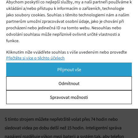
načerpáte energii z široké škály adaptérů. Menší nevýhodu
Abychom poskytli co nejlepší služby, my a naši partneři používáme k
ukládání a/nebo přístupu k informacím o zařízeních, technologie
představuje absence bezdrátového nabíjení, což je daň za takto
jako soubory cookies. Souhlas s těmito technologiemi nám a našim
vysokou kapacitu schovanou v tenkém těle.
partnerům umožní zpracovávat osobní údaje, jako je chování při
procházení nebo jedinečná ID na tomto webu. Nesouhlas nebo
odvolání souhlasu může nepříznivě ovlivnit určité vlastnosti a
funkce.
Kliknutím níže vyjádřete souhlas s výše uvedeným nebo proveďte
Přečtěte si více o těchto účelech
podrobnější rozhodnutí. Vaše volby budou použity pouze na tomto
webu. Nastavení můžete kdykoli změnit, včetně odvolání souhlasu,
Přijmout vše
pomocí přepínačů v Zásadách cookies nebo kliknutím na tlačítko
Spravovat souhlas ve spodní části obrazovky.
Odmítnout
Statistiky
Spravovat možnosti
Ukládání a/nebo přístup k informacím v zařízení, Porozumění
publiku prostřednictvím statistik nebo kombinací údajů z
různých zdrojů.
S tímto strojem můžete nepřetržitě volat přes 74 hodin nebo
sledovat videa po dobu delší než 15 hodin. Inteligentní správa
Marketing
napájení rozděluje výkon mezi baterii a systém tak, aby telefon