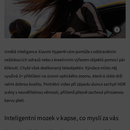
Umělá inteligence
Xiaomi HyperAI
vám pomůže s odstraněním
nežádoucích odrazů nebo s kreativním výřezem objektů pomocí pár
kliknutí. Chybí však dedikovaný teleobjektiv. Výrobce místo něj
využívá 2× přiblížení na úrovni optického zoomu, které si stále drží
velmi dobrou kvalitu. Portrétní video při západu slunce zachytí HDR
scény s neuvěřitelnou věrností, přičemž přesně zachová přirozenou
barvu pleti.
Inteligentní mozek v kapse, co myslí za vás