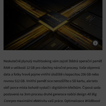
Neskutečně plynulý multitasking vám zajistí štědrá operační paměť
RAM o velikosti 12 GB pro všechny náročné procesy. Vaše objemná
data a fotky hravě pojme vnitřní úložiště s kapacitou 256 GB nebo
rovnou 512 GB. Vnitřní paměť sice nerozšíříte o SD kartu, ale tato
obří porce místa bohatě vystačí i digitálním křečkům. Čipová sada
postavená na 3nm procesu druhé generace nabízí design
All Big
Core
pro maximální efektivitu vaší práce. Optimalizace
WildBoost