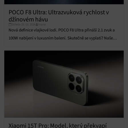
POCO F8 Ultra: Ultrazvuková rychlost v
džínovém hávu
Středa 25. 03. 2026
Ivana
Nová definice vlajkové lodi. POCO F8 Ultra přináší 2.1 zvuk a
100W nabíjení v luxusním balení. Skutečně se vyplatí? Naše
recenze odpoví.
Xiaomi 15T Pro: Model, který překvapí