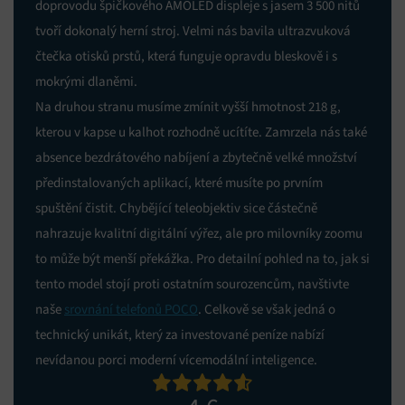
doprovodu špičkového AMOLED displeje s jasem 3 500 nitů
tvoří dokonalý herní stroj. Velmi nás bavila ultrazvuková
čtečka otisků prstů, která funguje opravdu bleskově i s
mokrými dlaněmi.
Na druhou stranu musíme zmínit vyšší hmotnost 218 g,
kterou v kapse u kalhot rozhodně ucítíte. Zamrzela nás také
absence bezdrátového nabíjení a zbytečně velké množství
předinstalovaných aplikací, které musíte po prvním
spuštění čistit. Chybějící teleobjektiv sice částečně
nahrazuje kvalitní digitální výřez, ale pro milovníky zoomu
to může být menší překážka. Pro detailní pohled na to, jak si
tento model stojí proti ostatním sourozencům, navštivte
naše
srovnání telefonů POCO
. Celkově se však jedná o
technický unikát, který za investované peníze nabízí
nevídanou porci moderní vícemodální inteligence.