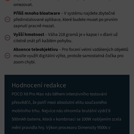
omezovat.
Příliš mnoho bloatware
– V systému najdete zbytečné
předinstalované aplikace, které budete muset po prvním
zapnutí pracně mazat.
Vyšší hmotnost
– Váha 218 gramů je v kapse i v dlani už
citelně znát při každém pohybu.
Absence teleobjektivu
– Pro focení velmi vzdálených objektů
musíte využít digitální výřez, protože samostatná čočka pro
zoom chybí.
Hodnocení redakce
POCO X8 Pro Max nás během intenzivního testování
přesvědčil, že patří mezi absolutní elitu současného
mobilního trhu. Nejvíce nás ohromila brutální výdrž 8
500mAh baterie, která v kombinaci se 100W nabíjením zcela
mění pravidla hry. Výkon procesoru Dimensity 9500s v