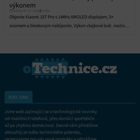
výkonem
Středa 08. 04. 2026
Adéla
Objevte Xiaomi 15T Pro s 144Hz AMOLED displejem, 5×
zoomem a bleskovým nabíjením. Výkon vlajkové lodi. malinko
delší
KDO JSME
Jsme web zajímající se o technologické novinky
od mobilních telefonů, přes domácí spotřebiče
až po chytrou domácnost. Denně vám přinášíme
aktuality ze světa technického pokroku,
recenzujeme pro vás nové produkty a přinášíme