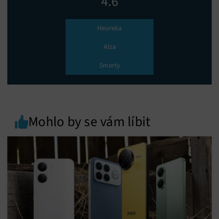
4.6
Heureka
Alza
Smarty
Mohlo by se vám líbit