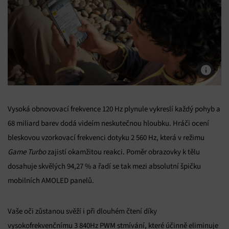
Vysoká obnovovací frekvence 120 Hz plynule vykreslí každý pohyb a
68 miliard barev dodá videím neskutečnou hloubku. Hráči ocení
bleskovou vzorkovací frekvenci dotyku 2 560 Hz, která v režimu
Game Turbo
zajistí okamžitou reakci. Poměr obrazovky k tělu
dosahuje skvělých 94,27 % a řadí se tak mezi absolutní špičku
mobilních AMOLED panelů.
Vaše oči zůstanou svěží i při dlouhém čtení díky
vysokofrekvenčnímu 3 840Hz PWM stmívání, které účinně eliminuje