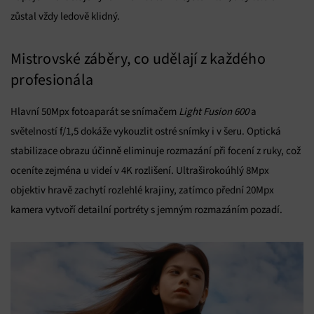
Ukládání a/nebo přístup k informacím v zařízení, Použití
zůstal vždy ledově klidný.
omezených údajů k výběru reklam, Vytváření profilů pro
personalizovanou reklamu, Používání profilů k výběru
personalizované reklamy, Vytváření profilů pro
personalizovaný obsah, Používání profilů pro výběr
Mistrovské záběry, co udělají z každého
personalizovaného obsahu, Použití omezených údajů k výběru
profesionála
obsahu.
Hlavní 50Mpx fotoaparát se snímačem
Light Fusion 600
a
Funkce
Vždy aktivní
světelností f/1,5 dokáže vykouzlit ostré snímky i v šeru. Optická
Přiřazování a kombinování údajů z jiných zdrojů
údajů, Propojení různých zařízení, Identifikace
stabilizace obrazu účinně eliminuje rozmazání při focení z ruky, což
zařízení na základě automaticky přenášených
oceníte zejména u videí v 4K rozlišení. Ultraširokoúhlý 8Mpx
informací.
objektiv hravě zachytí rozlehlé krajiny, zatímco přední 20Mpx
Zajištění bezpečnosti, předcházení a zjišťování
kamera vytvoří detailní portréty s jemným rozmazáním pozadí.
podvodů a odstraňování chyb, Poskytování a
Vždy aktivní
zobrazování reklamy a obsahu, Ukládání a sdělování
voleb ochrany osobních údajů.