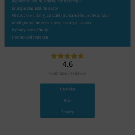
Výpočetní bouře, kterou nic nezastaví
Energie sbalená na cesty
Mistrovské záběry, co udělají z každého profesionála
Inteligentní mozek v kapse, co myslí za vás
Výhody a nevýhody
Hodnocení redakce
4.6
Hodnocení redakce
Heureka
Alza
Smarty