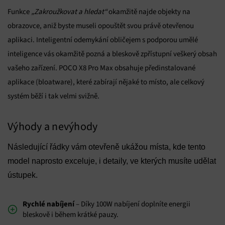
Funkce
„Zakroužkovat a hledat“
okamžitě najde objekty na
obrazovce, aniž byste museli opouštět svou právě otevřenou
aplikaci. Inteligentní odemykání obličejem s podporou umělé
inteligence vás okamžitě pozná a bleskově zpřístupní veškerý obsah
vašeho zařízení. POCO X8 Pro Max obsahuje předinstalované
aplikace (bloatware), které zabírají nějaké to místo, ale celkový
systém běží i tak velmi svižně.
Výhody a nevýhody
Následující řádky vám otevřeně ukážou místa, kde tento
model naprosto exceluje, i detaily, ve kterých musíte udělat
ústupek.
Rychlé nabíjení
– Díky 100W nabíjení doplníte energii
bleskově i během krátké pauzy.