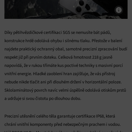
Díky pětihvězdičkové certifikaci SGS se nemusíte bát pádů,
konstrukce hrdě odolává ohybu i silnému tlaku. Přestože v balení
najdete praktický ochranný obal, samotné precizní zpracování budí
respekt již při prvním doteku. Celková hmotnost 218 g jasně
napovídá, že v rukou třímáte kus poctivé techniky s masivní porcí
vnitřní energie. Hladké zaoblení hran zajišťuje, že vás přístroj
nebude nikde tlačit ani při dlouhém držení v horizontální poloze.
Sklolaminátový povrch navíc velmi úspěšně odolává otiskům prstů
a udržuje si svou čistotu po dlouhou dobu.
Precizní utěsnění celého těla garantuje certifikace IP68, která
chrání vnitřní komponenty před nebezpečným prachem i vodou.