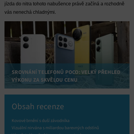
jízda do nitra tohoto nabušence právě začíná a rozhodně
vás nenechá chladnými.
SROVNÁNÍ TELEFONŮ POCO: VELKÝ PŘEHLED
VÝKONU ZA SKVĚLOU CENU
Obsah recenze
Kovové brnění s duší závodníka
Vizuální nirvána s miliardou barevných odstínů