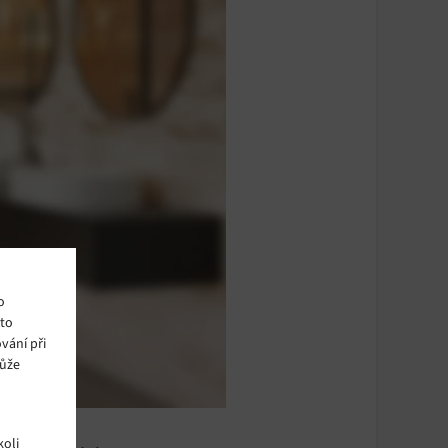
o
ito
vání při
může
oli