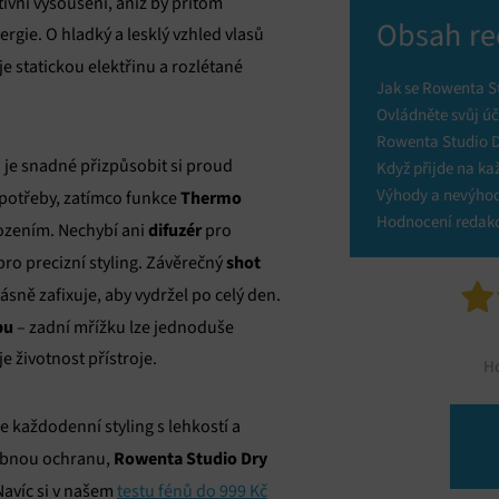
ivní vysoušení, aniž by přitom
Obsah re
rgie. O hladký a lesklý vzhled vlasů
je statickou elektřinu a rozlétané
Jak se Rowenta St
Ovládněte svůj úč
Rowenta Studio Dr
m
je snadné přizpůsobit si proud
Když přijde na ka
Výhody a nevýho
Thermo
 potřeby, zatímco funkce
Hodnocení redak
difuzér
ozením. Nechybí ani
pro
shot
ro precizní styling. Závěrečný
ásně zafixuje, aby vydržel po celý den.
bu
– zadní mřížku lze jednoduše
je životnost přístroje.
H
ne každodenní styling s lehkostí a
Rowenta Studio Dry
ebnou ochranu,
avíc si v našem
testu fénů do 999 Kč