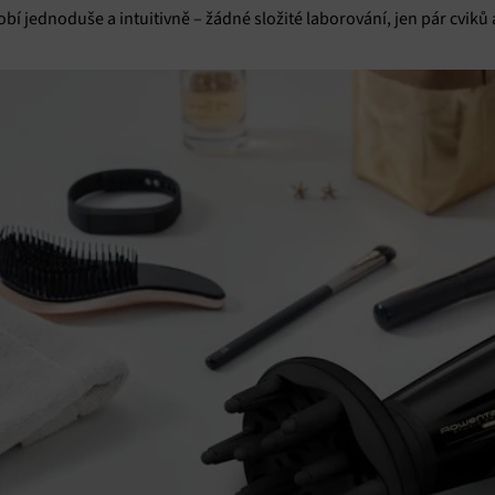
vání a zobrazování reklamy a obsahu, Ukládání a sdělování voleb
Vžd
í jednoduše a intuitivně – žádné složité laborování, jen pár cviků a
 osobních údajů.