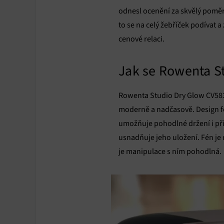
odnesl ocenění za skvělý pomě
to se na celý žebříček podívat a z
cenové relaci.
Jak se Rowenta St
Rowenta Studio Dry Glow CV583
moderně a nadčasově. Design fé
umožňuje pohodlné držení i při
usnadňuje jeho uložení. Fén je 
je manipulace s ním pohodlná.