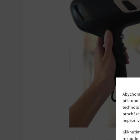
Abychom p
přístupu 
technolo
procháze
nepřízniv
Kliknutí
rozhodnu