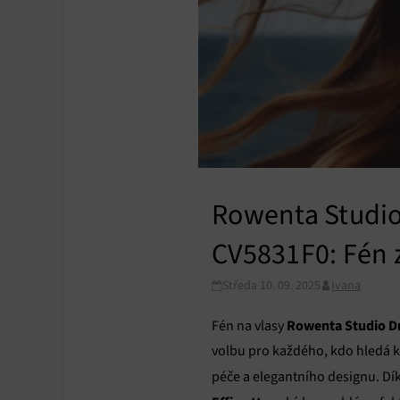
Rowenta Studio
CV5831F0: Fén 
Středa 10. 09. 2025
Ivana
Rowenta Studio D
Fén na vlasy
volbu pro každého, kdo hledá 
péče a elegantního designu. Dí