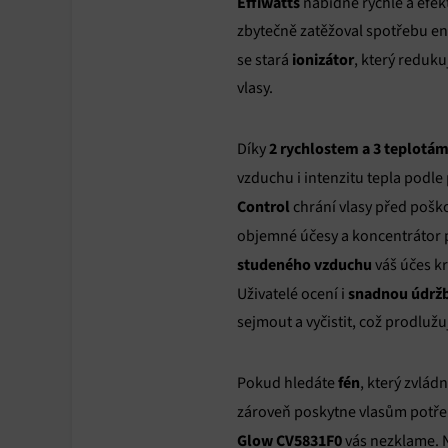
Effiwatts
nabídne rychlé a efekt
zbytečně zatěžoval spotřebu ene
ionizátor
se stará
, který reduku
vlasy.
2 rychlostem a 3 teplotá
Díky
vzduchu i intenzitu tepla podle
Control
chrání vlasy před pošk
objemné účesy a koncentrátor p
studeného vzduchu
váš účes kr
snadnou údrž
Uživatelé ocení i
sejmout a vyčistit, což prodlužu
fén
Pokud hledáte
, který zvlád
zároveň poskytne vlasům potř
Glow CV5831F0
vás nezklame. N