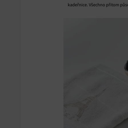
Poskyto
kadeřnice. Všechno přitom působ
ochrany