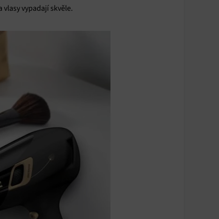
y aktivní
 vlasy vypadají skvěle.