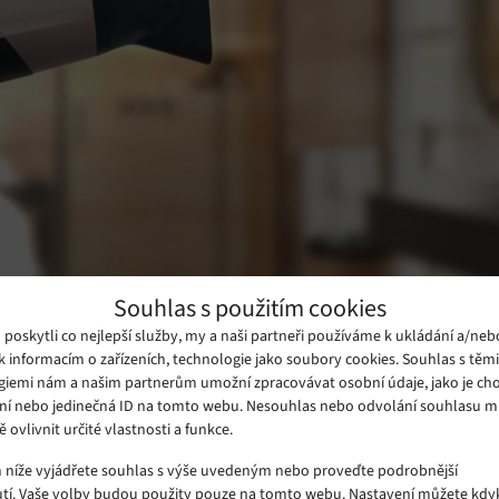
Souhlas s použitím cookies
oskytli co nejlepší služby, my a naši partneři používáme k ukládání a/neb
k informacím o zařízeních, technologie jako soubory cookies. Souhlas s těm
giemi nám a našim partnerům umožní zpracovávat osobní údaje, jako je cho
ní nebo jedinečná ID na tomto webu. Nesouhlas nebo odvolání souhlasu 
ě ovlivnit určité vlastnosti a funkce.
m níže vyjádřete souhlas s výše uvedeným nebo proveďte podrobnější
tí. Vaše volby budou použity pouze na tomto webu. Nastavení můžete kdyk