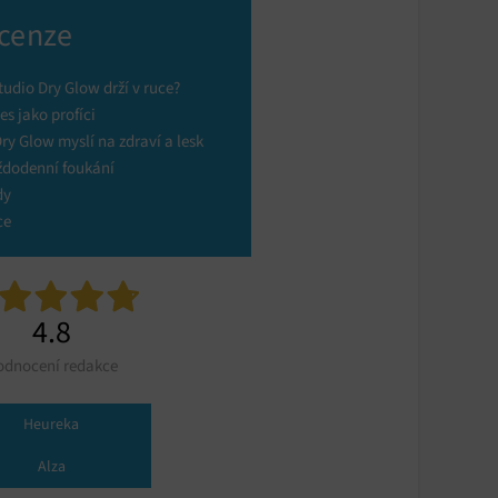
cenze
udio Dry Glow drží v ruce?
es jako profíci
y Glow myslí na zdraví a lesk
ždodenní foukání
dy
ce
4.8
odnocení redakce
Heureka
Alza