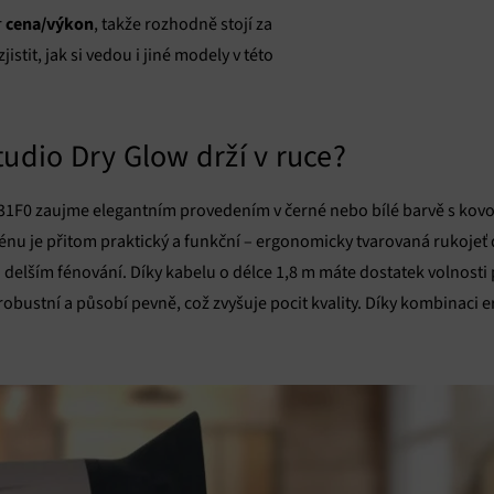
cena/výkon
r
, takže rozhodně stojí za
jistit, jak si vedou i jiné modely v této
udio Dry Glow drží v ruce?
1F0 zaujme elegantním provedením v černé nebo bílé barvě s kovo
nu je přitom praktický a funkční – ergonomicky tvarovaná rukojeť
 delším fénování. Díky kabelu o délce 1,8 m máte dostatek volnost
robustní a působí pevně, což zvyšuje pocit kvality. Díky kombinaci