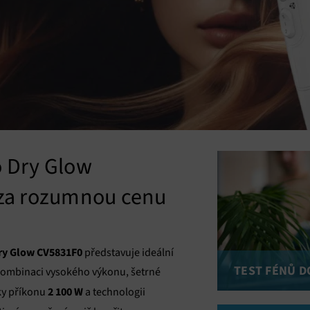
 Dry Glow
za rozumnou cenu
ry Glow CV5831F0
představuje ideální
TEST FÉNŮ D
kombinaci vysokého výkonu, šetrné
2 100 W
ky příkonu
a technologii