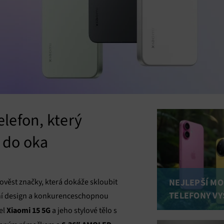
elefon, který
 do oka
NEJLEPŠÍ MOB
věst značky, která dokáže skloubit
TELEFONY VY
ní design a konkurenceschopnou
Xiaomi 15 5G
el
a jeho stylové tělo s