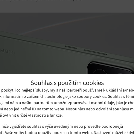
Souhlas s použitím cookies
oskytli co nejlepší služby, my a naši partneři používáme k ukládání a/neb
k informacím o zařízeních, technologie jako soubory cookies. Souhlas s těm
giemi nám a našim partnerům umožní zpracovávat osobní údaje, jako je cho
ní nebo jedinečná ID na tomto webu. Nesouhlas nebo odvolání souhlasu 
ě ovlivnit určité vlastnosti a funkce.
m níže vyjádřete souhlas s výše uvedeným nebo proveďte podrobnější
tí. Vaše volby budou použity pouze na tomto webu. Nastavení můžete kdyk