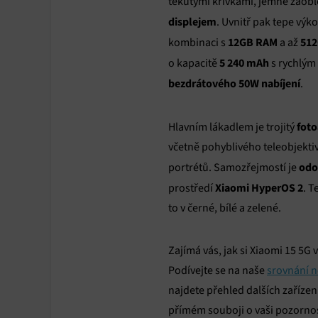
tekutými křivkami, jemně zao
displejem
. Uvnitř pak tepe výk
12GB RAM
512
kombinaci s
a až
5 240 mAh
o kapacitě
s rychlým
bezdrátového 50W nabíjení
.
foto
Hlavním lákadlem je trojitý
včetně pohyblivého teleobjektivu
odo
portrétů. Samozřejmostí je
Xiaomi HyperOS 2
prostředí
. T
to v černé, bílé a zelené.
Zajímá vás, jak si Xiaomi 15 5G
Podívejte se na naše
srovnání n
najdete přehled dalších zařízen
přímém souboji o vaši pozornos