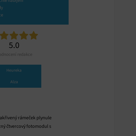
chlé nabíjení
dy
ce
5.0
odnocení redakce
Heureka
Alza
zakřivený rámeček plynule
zný čtvercový fotomodul s