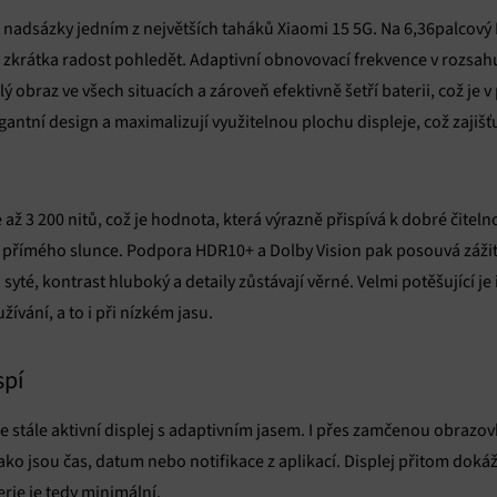
ez nadsázky jedním z největších taháků Xiaomi 15 5G. Na 6,36palcov
e zkrátka radost pohledět. Adaptivní obnovovací frekvence v rozsahu 
lý obraz ve všech situacích a zároveň efektivně šetří baterii, což je 
ntní design a maximalizují využitelnou plochu displeje, což zajišťu
až 3 200 nitů, což je hodnota, která výrazně přispívá k dobré čitel
přímého slunce. Podpora HDR10+ a Dolby Vision pak posouvá zážitek
yté, kontrast hluboký a detaily zůstávají věrné. Velmi potěšující je
žívání, a to i při nízkém jasu.
spí
 stále aktivní displej s adaptivním jasem. I přes zamčenou obrazov
ako jsou čas, datum nebo notifikace z aplikací. Displej přitom doká
rie je tedy minimální.