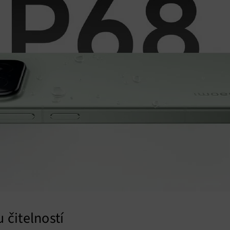
vání a zobrazování reklamy a obsahu, Ukládání a sdělování voleb
Vžd
 osobních údajů.
 čitelností