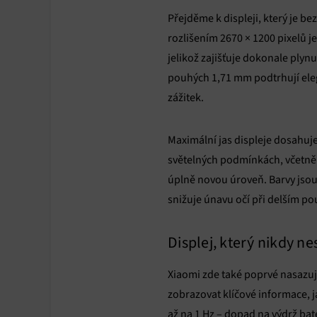
Přejděme k displeji, který je b
rozlišením 2670 × 1200 pixelů j
jelikož zajišťuje dokonale plynu
pouhých 1,71 mm podtrhují elega
zážitek.
Maximální jas displeje dosahuje 
světelných podmínkách, včetně 
úplně novou úroveň. Barvy jsou s
snižuje únavu očí při delším pou
Displej, který nikdy ne
Xiaomi zde také poprvé nasazuje
zobrazovat klíčové informace, j
až na 1 Hz – dopad na výdrž bate