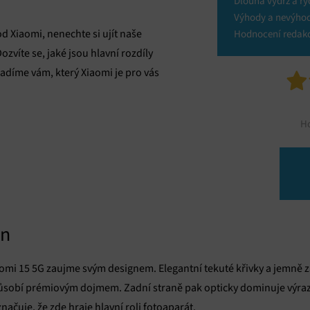
Dlouhá výdrž a ry
Výhody a nevýho
od Xiaomi, nenechte si ujít naše
Hodnocení redak
Dozvíte se, jaké jsou hlavní rozdíly
adíme vám, který Xiaomi je pro vás
H
gn
aomi 15 5G zaujme svým designem. Elegantní tekuté křivky a jemně 
 působí prémiovým dojmem. Zadní straně pak opticky dominuje výra
ačuje, že zde hraje hlavní roli fotoaparát.