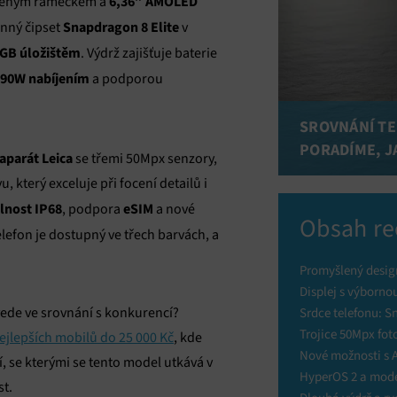
6,36″ AMOLED
bleným rámečkem a
Snapdragon 8 Elite
onný čipset
v
GB úložištěm
. Výdrž zajišťuje baterie
90W nabíjením
a podporou
SROVNÁNÍ TE
PORADÍME, J
aparát Leica
se třemi 50Mpx senzory,
, který exceluje při focení detailů i
lnost IP68
eSIM
, podpora
a nové
Obsah re
elefon je dostupný ve třech barvách, a
Promyšlený desig
Displej s výbornou
 vede ve srovnání s konkurencí?
Srdce telefonu: S
Trojice 50Mpx fo
ejlepších mobilů do 25 000 Kč
, kde
Nové možnosti s A
í, se kterými se tento model utkává v
HyperOS 2 a mode
t.