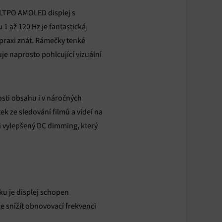
ý LTPO AMOLED displej s
1 až 120 Hz je fantastická,
v praxi znát. Rámečky tenké
je naprosto pohlcující vizuální
nosti obsahu i v náročných
 ze sledování filmů a videí na
 i vylepšený DC dimming, který
ku je displej schopen
že snížit obnovovací frekvenci