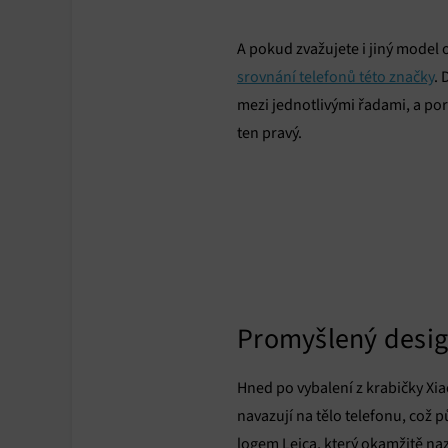
A pokud zvažujete i jiný model 
srovnání telefonů této značky
. 
mezi jednotlivými řadami, a por
ten pravý.
Promyšlený desi
Hned po vybalení z krabičky Xi
navazují na tělo telefonu, což
logem Leica, který okamžitě nazn