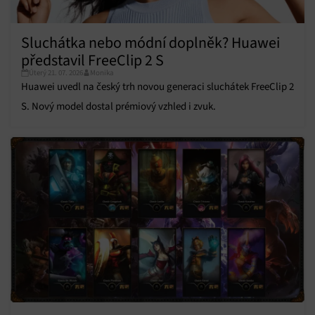
Přiřazování a kombinování údajů z jiných zdrojů
údajů, Propojení různých zařízení, Identifikace
Sluchátka nebo módní doplněk? Huawei
zařízení na základě automaticky přenášených
představil FreeClip 2 S
informací.
Úterý 21. 07. 2026
Monika
Huawei uvedl na český trh novou generaci sluchátek FreeClip 2
Zajištění bezpečnosti, předcházení a zjišťování
podvodů a odstraňování chyb, Poskytování a
S. Nový model dostal prémiový vzhled i zvuk.
Vždy aktivní
zobrazování reklamy a obsahu, Ukládání a sdělování
voleb ochrany osobních údajů.