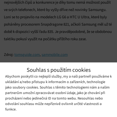
nejnovějších čipů a konkurence je díky tomu nemá možnost použít
ve svých telefonech, které by vyšly dříve než novinky Samsungu.
Loni se to projevilo na modelech LG G6 a HTC U Ultra, které byly
poháněny procesorem Snapdragone 821, ačkoli Samsung měl už té
době k dispozici vyšší řadu 835. Je pravděpodobné, že se obdobnou
taktiku pokusí využít na počátku příštího roku zase.
Zdroj:
tomsguide.com
,
sammobile.com
Mohlo by se vám líbit
Souhlas s použitím cookies
Abychom poskytli co nejlepší služby, my a naši partneři používáme k
ukládání a/nebo přístupu k informacím o zařízeních, technologie
jako soubory cookies. Souhlas s těmito technologiemi nám a našim
partnerům umožní zpracovávat osobní údaje, jako je chování při
procházení nebo jedinečná ID na tomto webu. Nesouhlas nebo
odvolání souhlasu může nepříznivě ovlivnit určité vlastnosti a
funkce.