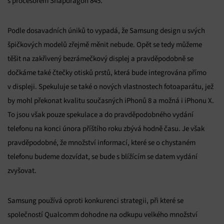
s procesorem Snapdragon 845.
Podle dosavadních úniků to vypadá, že Samsung design u svých
špičkových modelů zřejmě měnit nebude. Opět se tedy můžeme
těšit na zakřivený bezrámečkový displej a pravděpodobně se
dočkáme také čtečky otisků prstů, která bude integrována přímo
v displeji. Spekuluje se také o nových vlastnostech fotoaparátu, jež
by mohl překonat kvalitu současných iPhonů 8 a možná i iPhonu X.
To jsou však pouze spekulace a do pravděpodobného vydání
telefonu na konci února příštího roku zbývá hodně času. Je však
pravděpodobné, že množství informací, které se o chystaném
telefonu budeme dozvídat, se bude s blížícím se datem vydání
zvyšovat.
Samsung používá oproti konkurenci strategii, při které se
společností Qualcomm dohodne na odkupu velkého množství