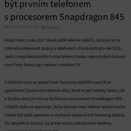
být prvním telefonem
s procesorem Snapdragon 845
Čtvrtek 12. 10. 2017
Redakce
Ačkoli nám z roku 2017 zbývá ještě několik měsíců, začínají se na
internetu objevovat zprávy o telefonech chystaných pro rok 2018.
Jedni z nejočekávanějších smartphonů budou nepochybně zástupci
nová řady Samsungu nesoucí označení S9.
V letošním roce se společnosti Samsung podařilo uzavřít se
společností Qualcomm dohodu díky, které se její modely Galaxy S8
a S8 plus staly prvním se špičkovým procesorem Snapdragon 835.
Už delší dobu se spekuluje, že by dohoda mezi oběma společnostmi
mohla být opět uzavřena a chystaná vlajková loď Samsung Galaxy
S9, respektive S9 plus, by se tak mohly stát prvními telefony