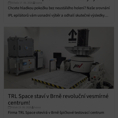
údajů, Propojení různých zařízení, Identifikace
Středa 17. 06. 2026
Ivana
zařízení na základě automaticky přenášených
Chcete hladkou pokožku bez neustálého holení? Naše srovnání
informací.
IPL epilátorů vám usnadní výběr a odhalí skutečné výsledky
Zajištění bezpečnosti, předcházení a zjišťování
testů.
podvodů a odstraňování chyb, Poskytování a
Vždy aktivní
zobrazování reklamy a obsahu, Ukládání a sdělování
voleb ochrany osobních údajů.
TRL Space staví v Brně revoluční vesmírné
centrum!
Pátek 19. 06. 2026
Ivana
Firma TRL Space otevírá v Brně špičkové testovací centrum