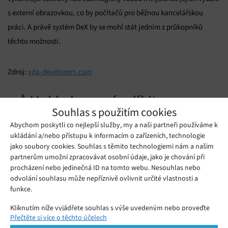
s externí obrazovkou, co by počítačů pro běžnou kancelářskou
práci. A právě systém DeX by se mohl stát jedním z průkopníků
těchto možností.
Zdroj:
xda-developers.com
Mohlo by se vám líbit
Souhlas s použitím cookies
Abychom poskytli co nejlepší služby, my a naši partneři používáme k
ukládání a/nebo přístupu k informacím o zařízeních, technologie
jako soubory cookies. Souhlas s těmito technologiemi nám a našim
partnerům umožní zpracovávat osobní údaje, jako je chování při
procházení nebo jedinečná ID na tomto webu. Nesouhlas nebo
odvolání souhlasu může nepříznivě ovlivnit určité vlastnosti a
funkce.
Kliknutím níže vyjádřete souhlas s výše uvedeným nebo proveďte
Přečtěte si více o těchto účelech
podrobnější rozhodnutí. Vaše volby budou použity pouze na tomto