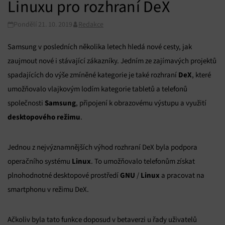
Linuxu pro rozhraní DeX
Pondělí 21. 10. 2019
Redakce
Samsung v posledních několika letech hledá nové cesty, jak
zaujmout nové i stávající zákazníky. Jedním ze zajímavých projektů
DeX
spadajících do výše zmíněné kategorie je také rozhraní
, které
umožňovalo vlajkovým lodím kategorie tabletů a telefonů
Samsung
společnosti
, připojení k obrazovému výstupu a využití
desktopového režimu
.
Jednou z nejvýznamnějších výhod rozhraní DeX byla podpora
Linux
operačního systému
. To umožňovalo telefonům získat
GNU
Linux
plnohodnotné desktopové prostředí
/
a pracovat na
smartphonu v režimu DeX.
Ačkoliv byla tato funkce doposud v betaverzi u řady uživatelů