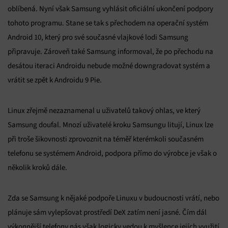
oblíbená. Nyní však Samsung vyhlásit oficiální ukončení podpory
tohoto programu. Stane se tak s přechodem na operační systém
Android 10, který pro své současné vlajkové lodi Samsung
připravuje. Zároveň také Samsung informoval, že po přechodu na
desátou iteraci Androidu nebude možné downgradovat systém a
vrátit se zpět k Androidu 9 Pie.
Linux zřejmě nezaznamenal u uživatelů takový ohlas, ve který
Samsung doufal. Mnozí uživatelé kroku Samsungu litují, Linux lze
při troše šikovnosti zprovoznit na téměř kterémkoli současném
telefonu se systémem Android, podpora přímo do výrobce je však o
několik kroků dále.
Zda se Samsung k nějaké podpoře Linuxu v budoucnosti vrátí, nebo
plánuje sám vylepšovat prostředí DeX zatím není jasné. Čím dál
výkonnější telefony nás však logicky vedou k myšlence jejích využití