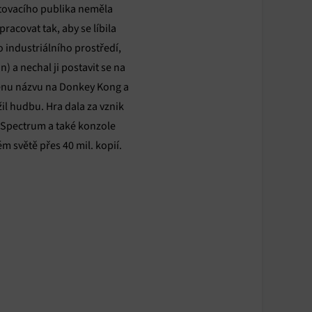
y aktivní
stovacího publika neměla
acovat tak, aby se líbila
 industriálního prostředí,
 a nechal ji postavit se na
ěnu názvu na Donkey Kong a
žil hudbu. Hra dala za vznik
 Spectrum a také konzole
m světě přes 40 mil. kopií.