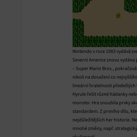
Nintendo v roce 1983 vydává svo
Severní Americe znovu vydána p
– Super Mario Bros., pokračován
nikoli na dosažení co nejvyššíh
lineární hratelnosti předešlých 
Hyrule řešit různé hádanky nebo
monster. Hra snoubila prvky ak
standardem. Z prvního dílu, kter
nejdůležitějších her historie. N
mnohé změny, např. strategický
zkušeností.