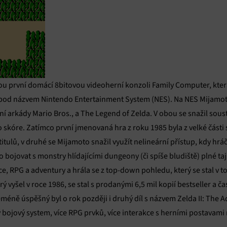
u první domácí 8bitovou videoherní konzoli Family Computer, která
od názvem Nintendo Entertainment System (NES). Na NES Mijamoto v
í arkády Mario Bros., a The Legend of Zelda. V obou se snažil soust
o skóre. Zatímco první jmenovaná hra z roku 1985 byla z velké části
titulů, v druhé se Mijamoto snažil využít nelineární přístup, kdy hrá
 bojovat s monstry hlídajícími dungeony (či spíše bludiště) plné t
ce, RPG a adventury a hrála se z top-down pohledu, který se stal v
ý vyšel v roce 1986, se stal s prodanými 6,5 mil kopií bestseller a ča
eméně úspěšný byl o rok později i druhý díl s názvem Zelda II: The A
 bojový system, více RPG prvků, více interakce s herními postavami