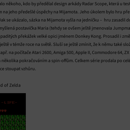
vání a zobrazování reklamy a obsahu, Ukládání a sdělování voleb
Vžd
lo někoho, kdo by předělal design arkády Radar Scope, která u te
 osobních údajů.
m na jeho předešlé úspěchy na Mijamota. Jeho úkolem bylo hru přepr
k se ukázalo, sázka na Mijamota vyšla na jedničku – hru zasadil do
ymyšlená postavička Maria (tehdy se ovšem ještě jmenovala Jumpman)
paditých překážek velké opici jménem Donkey Kong. Prosadil i zm
ještě v témže roce na světě. Sluší se ještě zmínit, že k němu také slo
ř. na počítače Atari 2600, Amiga 500, Apple II, Commodore 64, ZX
a několika pokračováním a spin-offům. Celkem série prodala po celé
ce stoupat vzhůru.
d of Zelda