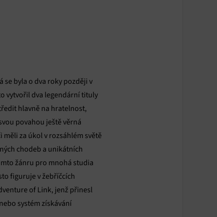
 se byla o dva roky později v
ytvořil dva legendární tituly
ředit hlavně na hratelnost,
 svou povahou ještě věrná
či měli za úkol v rozsáhlém světě
ajných chodeb a unikátních
 tomto žánru pro mnohá studia
sto figuruje v žebříčcích
dventure of Link, jenž přinesl
 nebo systém získávání