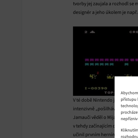
tvorby jej zaujala a rozhodl se
designér a jeho úkolem je např
Abychom p
přístupu 
V té době Nintendo ještě nebyl
technolo
intenzivně „pošilhávalo“. Do t
procháze
Jamauči věděl o Mijamotově hrav
nepřízniv
v tehdy začínajícím domácím a 
Kliknutí
učinil prvním herním designére
rozhodnu