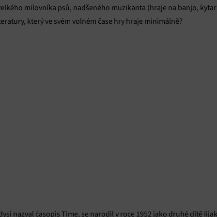
 velkého milovníka psů, nadšeného muzikanta (hraje na banjo, kytar
eratury, který ve svém volném čase hry hraje minimálně?
kdysi nazval časopis Time, se narodil v roce 1952 jako druhé dítě Ii