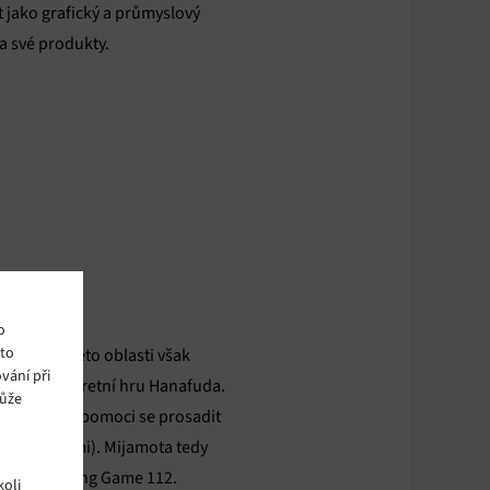
t jako grafický a průmyslový
a své produkty.
o
ito
valo, po této oblasti však
vání při
japonskou karetní hru Hanafuda.
může
nápady mohl pomoci se prosadit
dovými hrami). Mijamota tedy
olor TV-Racing Game 112.
oli