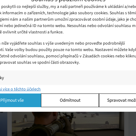
oskytli co nejlepší služby, my a naši partneři používáme k ukládání a/neb
k informacím o zařízeních, technologie jako soubory cookies. Souhlas s těm
ze v aktuální vývojářské beta verzi systému tvOS, což podle ní zna
giemi nám a našim partnerům umožní zpracovávat osobní údaje, jako je cho
m, které bude potenciálně tyto příkazy ignorovat
. Systém iOS 18.
ní nebo jedinečná ID na tomto webu. Nesouhlas nebo odvolání souhlasu 
h telefonů Apple více funkcí Apple Intelligence a také možnou integ
ě ovlivnit určité vlastnosti a funkce.
m níže vyjádřete souhlas s výše uvedeným nebo proveďte podrobnější
tí. Vaše volby budou použity pouze na tomto webu. Nastavení můžete kdyk
včetně odvolání souhlasu, pomocí přepínačů v Zásadách cookies nebo klikn
Spravovat souhlas ve spodní části obrazovky.
iky
í a/nebo přístup k informacím v zařízení, Porozumění publiku prostřednict
si více o těchto účelech
ik nebo kombinací údajů z různých zdrojů.
Přijmout vše
Odmítnout
Spravovat mož
ing
í a/nebo přístup k informacím v zařízení, Použití omezených údajů k výběr
 Vytváření profilů pro personalizovanou reklamu, Používání profilů k výběr
lizované reklamy, Vytváření profilů pro personalizovaný obsah, Používání
 pro výběr personalizovaného obsahu, Použití omezených údajů k výběru