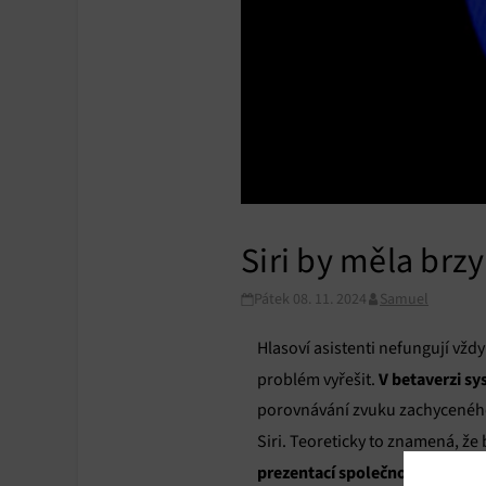
Siri by měla brz
Pátek 08. 11. 2024
Samuel
Hlasoví asistenti nefungují vž
V betaverzi s
problém vyřešit.
porovnávání zvuku zachyceného 
Siri. Teoreticky to znamená, že
prezentací společnosti na keyn