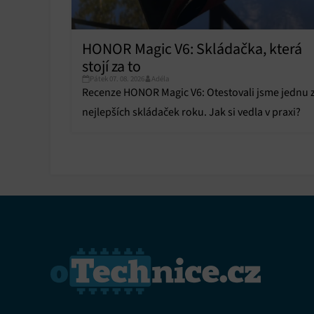
obsahu
Funkce
HONOR Magic V6: Skládačka, která
stojí za to
Přiřazo
zařízen
Pátek 07. 08. 2026
Adéla
Recenze HONOR Magic V6: Otestovali jsme jednu 
nejlepších skládaček roku. Jak si vedla v praxi?
Zajiště
Poskyto
ochrany