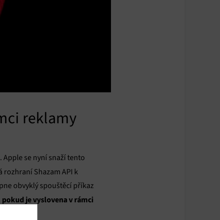
ámci reklamy
. Apple se nyní snaží tento
vá rozhraní Shazam API k
pne obvyklý spouštěcí příkaz
, pokud je vyslovena v rámci