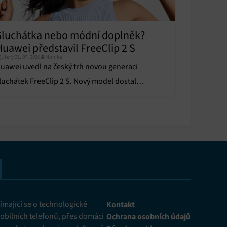
y aktivní
Sluchátka nebo módní doplněk?
Huawei představil FreeClip 2 S
Úterý 21. 07. 2026
Monika
uawei uvedl na český trh novou generaci
luchátek FreeClip 2 S. Nový model dostal
y aktivní
rémiový vzhled i zvuk.
mající se o technologické
Kontakt
obilních telefonů, přes domácí
Ochrana osobních údajů