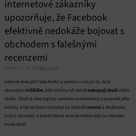
internetové zákazníky
upozorňuje, že Facebook
efektivně nedokáže bojovat s
obchodem s falešnými
recenzemi
Úterý 06. 08. 2019
Redakce
Internet dnes plní řadu funkcí a jednou z nich je i to, že je
tržištěm
nakupují zboží
obrovským
, kde miliony lidí denně
všeho
druhu. Zboží si však logicky nemohou prohlédnout a posoudit jeho
recenzí
kvalitu, a tak se často rozhodují na základě
a zkušenosti
jiných uživatelů. A právě takové recenze mohou být na internetu
horké zboží.