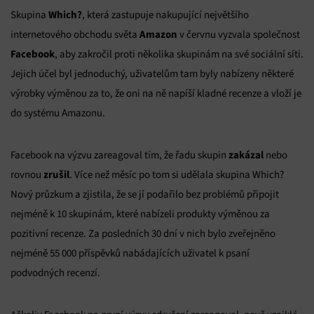
Which?
Skupina
, která zastupuje nakupující největšího
Amazon
internetového obchodu světa
v červnu vyzvala společnost
Facebook
, aby zakročil proti několika skupinám na své sociální síti.
Jejich účel byl jednoduchý, uživatelům tam byly nabízeny některé
výrobky výměnou za to, že oni na ně napíší kladné recenze a vloží je
do systému Amazonu.
zakázal
Facebook na výzvu zareagoval tím, že řadu skupin
nebo
zrušil
rovnou
. Více než měsíc po tom si udělala skupina Which?
Nový průzkum a zjistila, že se jí podařilo bez problémů připojit
nejméně k 10 skupinám, které nabízeli produkty výměnou za
pozitivní recenze. Za posledních 30 dní v nich bylo zveřejněno
nejméně 55 000 příspěvků nabádajících uživatel k psaní
podvodných recenzí.