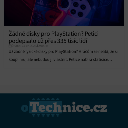
Žádné disky pro PlayStation? Petici
podepsalo už přes 335 tisíc lidí
Čtvrtek 23. 07. 2026
Monika
Už žádné fyzické disky pro PlayStation? Hráčům se nelíbí, že si
koupí hru, ale nebudou ji vlastnit. Petice nabírá statisíce
podpisů