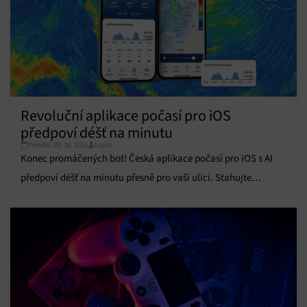
obsahu.
Funkce
Vždy aktivní
Přiřazování a kombinování údajů z jiných zdrojů
údajů, Propojení různých zařízení, Identifikace
zařízení na základě automaticky přenášených
informací.
Revoluční aplikace počasí pro iOS
Zajištění bezpečnosti, předcházení a zjišťování
předpoví déšť na minutu
podvodů a odstraňování chyb, Poskytování a
Vždy aktivní
Pondělí 29. 06. 2026
Ivana
zobrazování reklamy a obsahu, Ukládání a sdělování
Konec promáčených bot! Česká aplikace počasí pro iOS s AI
voleb ochrany osobních údajů.
předpoví déšť na minutu přesně pro vaši ulici. Stahujte
zdarma.