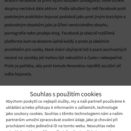
Ačkoliv Facebook na první výzvu sdružení zareagoval, nově vzniklé
skupiny nechává dále aktivní. Podle sdružení by měl Facebook proti
podobným praktikám bojovat podobně jako proti jiným toxickým a
podvodným obsahům jako je šíření nenávistného obsahu,
pornografie nebo prodeje drog. Facebook je obecně rozšířená
platforma kam se dostane úplně každý a proto je ideálním
prostředím pro osoby, které shání obyčejné lidi k psaní pochvalných
recenzí na výrobky jež mohou být nekvalitní a často i nebezpečné.
Proto je potřeba, aby proti tomuto fenoménu největší sociální síť
světa bojovala.
Zdroj:
bbc.com
Souhlas s použitím cookies
Abychom poskytli co nejlepší služby, my a naši partneři používáme k
Mohlo by se vám líbit
ukládání a/nebo přístupu k informacím o zařízeních, technologie
jako soubory cookies. Souhlas s těmito technologiemi nám a našim
partnerům umožní zpracovávat osobní údaje, jako je chování při
procházení nebo jedinečná ID na tomto webu. Nesouhlas nebo