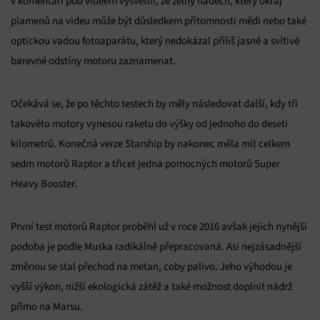
v komentáři pod videem vysvětlil, že zelný nádech, který okraj
plamenů na videu může být důsledkem přítomnosti mědi nebo také
optickou vadou fotoaparátu, který nedokázal příliš jasné a svítivé
barevné odstíny motoru zaznamenat.
Očekává se, že po těchto testech by měly následovat další, kdy tři
takovéto motory vynesou raketu do výšky od jednoho do deseti
kilometrů. Konečná verze Starship by nakonec měla mít celkem
sedm motorů Raptor a třicet jedna pomocných motorů Super
Heavy Booster.
První test motorů Raptor proběhl už v roce 2016 avšak jejich nynější
podoba je podle Muska radikálně přepracovaná. Asi nejzásadnější
změnou se stal přechod na metan, coby palivo. Jeho výhodou je
vyšší výkon, nižší ekologická zátěž a také možnost doplnit nádrž
přímo na Marsu.