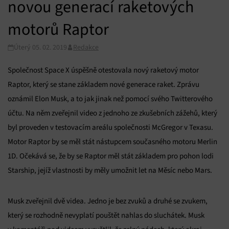
novou generací raketových
motorů Raptor
Úterý 05. 02. 2019
Redakce
Společnost Space X úspěšně otestovala nový raketový motor
Raptor, který se stane základem nové generace raket. Zprávu
oznámil Elon Musk, a to jak jinak než pomocí svého Twitterového
účtu. Na něm zveřejnil video z jednoho ze zkušebních zážehů, který
byl proveden v testovacím areálu společnosti McGregor v Texasu.
Motor Raptor by se měl stát nástupcem současného motoru Merlin
1D. Očekává se, že by se Raptor měl stát základem pro pohon lodi
Starship, jejíž vlastnosti by měly umožnit let na Měsíc nebo Mars.
Musk zveřejnil dvě videa. Jedno je bez zvuků a druhé se zvukem,
který se rozhodně nevyplatí pouštět nahlas do sluchátek. Musk