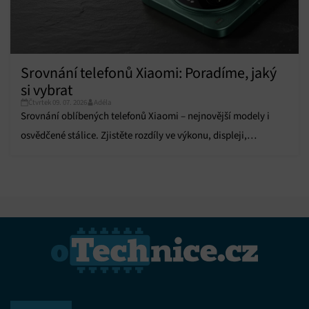
Srovnání telefonů Xiaomi: Poradíme, jaký
si vybrat
Čtvrtek 09. 07. 2026
Adéla
Srovnání oblíbených telefonů Xiaomi – nejnovější modely i
osvědčené stálice. Zjistěte rozdíly ve výkonu, displeji,
fotoaparátech i výdrži baterie.