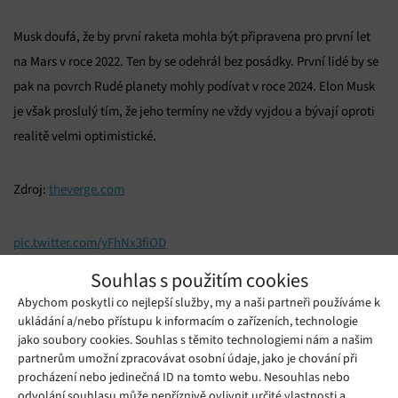
Musk doufá, že by první raketa mohla být připravena pro první let
na Mars v roce 2022. Ten by se odehrál bez posádky. První lidé by se
pak na povrch Rudé planety mohly podívat v roce 2024. Elon Musk
je však proslulý tím, že jeho termíny ne vždy vyjdou a bývají oproti
realitě velmi optimistické.
Zdroj:
theverge.com
pic.twitter.com/yFhNx3fiOD
— Elon Musk (@elonmusk)
February 4, 2019
Souhlas s použitím cookies
Abychom poskytli co nejlepší služby, my a naši partneři používáme k
Mohlo by se vám líbit
ukládání a/nebo přístupu k informacím o zařízeních, technologie
jako soubory cookies. Souhlas s těmito technologiemi nám a našim
partnerům umožní zpracovávat osobní údaje, jako je chování při
procházení nebo jedinečná ID na tomto webu. Nesouhlas nebo
odvolání souhlasu může nepříznivě ovlivnit určité vlastnosti a