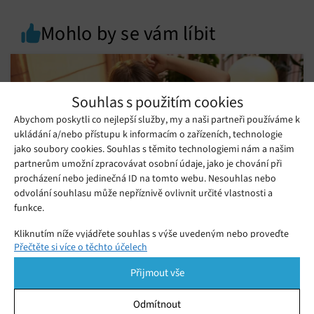
Mohlo by se vám líbit
Souhlas s použitím cookies
Abychom poskytli co nejlepší služby, my a naši partneři používáme k
ukládání a/nebo přístupu k informacím o zařízeních, technologie
jako soubory cookies. Souhlas s těmito technologiemi nám a našim
partnerům umožní zpracovávat osobní údaje, jako je chování při
procházení nebo jedinečná ID na tomto webu. Nesouhlas nebo
odvolání souhlasu může nepříznivě ovlivnit určité vlastnosti a
funkce.
Kliknutím níže vyjádřete souhlas s výše uvedeným nebo proveďte
Srovnání IPL epilátorů 2026: Který vybrat?
Přečtěte si více o těchto účelech
podrobnější rozhodnutí. Vaše volby budou použity pouze na tomto
Středa 17. 06. 2026
Ivana
webu. Nastavení můžete kdykoli změnit, včetně odvolání souhlasu,
Chcete hladkou pokožku bez neustálého holení? Naše srovnání
Přijmout vše
pomocí přepínačů v Zásadách cookies nebo kliknutím na tlačítko
IPL epilátorů vám usnadní výběr a odhalí skutečné výsledky
Spravovat souhlas ve spodní části obrazovky.
testů.
Odmítnout