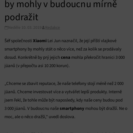
by mohly v budoucnu mírně
podražit
Neděle 10. 03. 2019
Redakce
Xiaomi
Šéf společnosti
Lei Jun naznačil, že její příští vlajkové
smartphony by mohly stát o něco více, než za kolik se prodávaly
cena
dosud. Konkrétně by prý jejich
mohla překročit hranici 3 000
jüanů (v přepočtu asi 10 200 korun).
„Chceme se zbavit reputace, že naše telefony stojí méně než 2 000
jüanů. Chceme investovat více a vytvářet lepší produkty. Interně
jsem řekl, že tohle může být naposledy, kdy naše ceny budou pod
smartphony
3 000 jüanů. V budoucnu naše
mohou být dražší. Ne o
moc, ale o něco dražší,“ uvedl doslova.