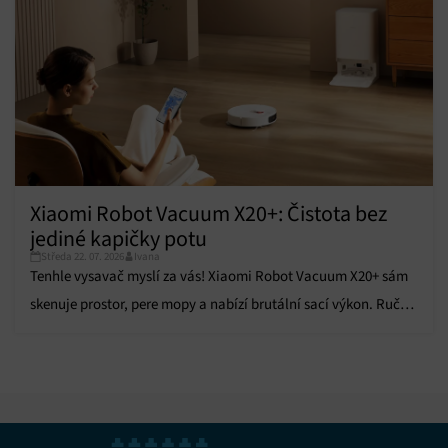
Zajištění bezpečnosti, předcházení a zjišťování
podvodů a odstraňování chyb, Poskytování a
Vždy aktivní
zobrazování reklamy a obsahu, Ukládání a sdělování
voleb ochrany osobních údajů.
Xiaomi Robot Vacuum X20+: Čistota bez
jediné kapičky potu
Středa 22. 07. 2026
Ivana
Tenhle vysavač myslí za vás! Xiaomi Robot Vacuum X20+ sám
skenuje prostor, pere mopy a nabízí brutální sací výkon. Ruční
úklid je minulostí!