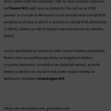
Slovy „tohle může být naposledy“ měl na mysli poslední vlajkovou
Xiaomi Mi 9
loď
, jejíž cena na domácím trhu začíná na 2 999
jüanech a v Evropě na 449 eurech (u nás se bude verze s 64 GB ROM
prodávat za zhruba 12 600 Kč a varianta se 128 GB ROM přibližně za
13 400 Kč; telefon by měl do českých obchodů dorazit do několika
týdnů).
Junovo prohlášení by teoreticky mělo vyloučit telefony podznačky
Redmi, která se zaměřuje specificky na budgetové telefony
s vysokou hodnotou, nicméně to tak úplně být nemusí, protože
Redmi na letošní rok chystá kromě jiného vydání modelu se
Snapdragon 855
špičkovým chipsetem
.
Zdroj: xda-developers.com, gsmarena.com