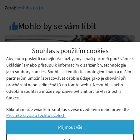
Zdroj:
toshiba.co.jp
Mohlo by se vám líbit
Souhlas s použitím cookies
Abychom poskytli co nejlepší služby, my a naši partneři používáme k
ukládání a/nebo přístupu k informacím o zařízeních, technologie
jako soubory cookies. Souhlas s těmito technologiemi nám a našim
partnerům umožní zpracovávat osobní údaje, jako je chování při
procházení nebo jedinečná ID na tomto webu. Nesouhlas nebo
odvolání souhlasu může nepříznivě ovlivnit určité vlastnosti a
funkce.
Kliknutím níže vyjádřete souhlas s výše uvedeným nebo proveďte
Přečtěte si více o těchto účelech
Úklid auta jednoduše a efektivně
podrobnější rozhodnutí. Vaše volby budou použity pouze na tomto
webu. Nastavení můžete kdykoli změnit, včetně odvolání souhlasu,
Čtvrtek 16. 07. 2026
PR
Přijmout vše
Už vás nebaví drobky a chlupy v autě? Zjistěte, jak si vybrat
pomocí přepínačů v Zásadách cookies nebo kliknutím na tlačítko
Spravovat souhlas ve spodní části obrazovky.
nejlepší ruční vysavač do auta a udržet interiér čistý.