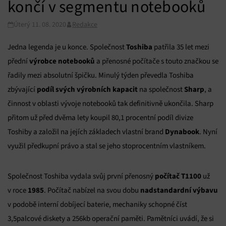
končí v segmentu notebooků
Úterý 11. 08. 2020
Redakce
Toshiba
Jedna legenda je u konce. Společnost
patřila 35 let mezi
výrobce notebooků
přední
a přenosné počítače s touto značkou se
řadily mezi absolutní špičku. Minulý týden převedla Toshiba
podíl svých výrobních kapacit
Sharp
zbývající
na společnost
, a
činnost v oblasti vývoje notebooků tak definitivně ukončila. Sharp
přitom už před dvěma lety koupil 80,1 procentní podíl divize
Dynabook
Toshiby a založil na jejích základech vlastní brand
. Nyní
využil předkupní právo a stal se jeho stoprocentním vlastníkem.
počítač T1100
Společnost Toshiba vydala svůj první přenosný
už
1985
nadstandardní výbavu
v roce
. Počítač nabízel na svou dobu
v podobě interní dobíjecí baterie, mechaniky schopné číst
3,5palcové diskety a 256kb operační paměti. Pamětníci uvádí, že si