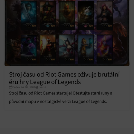
Zajištění bezpečnosti, předcházení a zjišťování
podvodů a odstraňování chyb, Poskytování a
Vždy aktivní
zobrazování reklamy a obsahu, Ukládání a sdělování
voleb ochrany osobních údajů.
Stroj času od Riot Games oživuje brutální
éru hry League of Legends
Pátek 24. 07. 2026
Ivana
Stroj času od Riot Games startuje! Otestujte staré runy a
původní mapu v nostalgické verzi League of Legends.