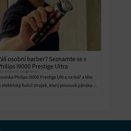
u
u
y aktivní
Váš osobní barber? Seznamte se s
hilips i9000 Prestige Ultra
y aktivní
Čtvrtek 06. 08. 2026
Monika
ovinka Philips i9000 Prestige Ultra na tvář a tělo
e elektrický holicí strojek, který posouvá pánskou
éči o tělo do zcela jiné dimenze.