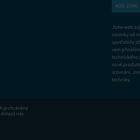
KDO JSME
Jsme web zají
novinky od m
spotřebiče a
vám přinášíme
technického 
nové produkt
srovnání. Js
techniky.
ah je chráněný
 dotazů nás