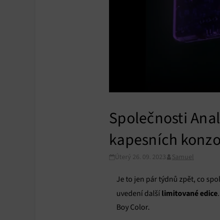
Společnosti Anal
kapesních konzo
Úterý 26. 09. 2023
Samuel
Je to jen pár týdnů zpět, co sp
limitované edice
uvedení další
Boy Color.