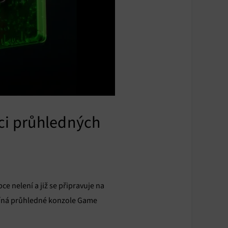
ici průhledných
ce nelení a již se připravuje na
míná průhledné konzole Game