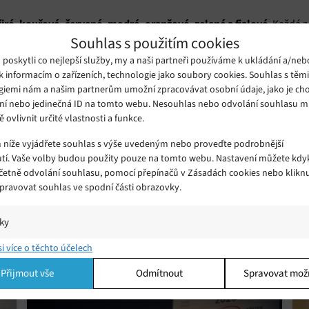
čiré, kouřové, červené, modré, oranžové, zelené a fialové
. Každá z
Souhlas s použitím cookies
0 dolarů dražší než základní verze, které v tuto chvíli již nejsou s
oskytli co nejlepší služby, my a naši partneři používáme k ukládání a/neb
nožství a společnost Analogue sdělila, že se po vyprodání již nik
k informacím o zařízeních, technologie jako soubory cookies. Souhlas s těm
giemi nám a našim partnerům umožní zpracovávat osobní údaje, jako je cho
ní nebo jedinečná ID na tomto webu. Nesouhlas nebo odvolání souhlasu 
í přehrávat kazety Game Boy a Game Boy Advance
přímo z krabic
ě ovlivnit určité vlastnosti a funkce.
endo
připojit přímo ke konzoli Game
Boy
. Můžete jej také
, pokud je
m níže vyjádřete souhlas s výše uvedeným nebo proveďte podrobnější
však nejsou jediné, které můžete s Pocket znovu zprovoznit: Analo
tí. Vaše volby budou použity pouze na tomto webu. Nastavení můžete kdyk
 prožít své herní zážitky z 90. let. Adaptéry pro TurboGrafx, Neo Ge
včetně odvolání souhlasu, pomocí přepínačů v Zásadách cookies nebo klikn
oho dne objeví.
Spravovat souhlas ve spodní části obrazovky.
iky
í a/nebo přístup k informacím v zařízení, Porozumění publiku prostřednict
si více o těchto účelech
ik nebo kombinací údajů z různých zdrojů.
Přijmout vše
Odmítnout
Spravovat mož
ing