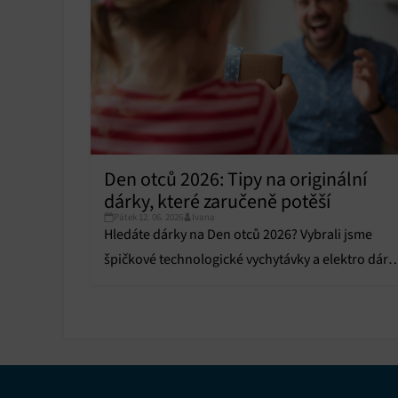
Ukládán
reklam,
persona
profilů
obsahu
Funkce
Přiřazo
zařízen
Den otců 2026: Tipy na originální
dárky, které zaručeně potěší
Zajiště
Poskyto
Pátek 12. 06. 2026
Ivana
ochrany
Hledáte dárky na Den otců 2026? Vybrali jsme
špičkové technologické vychytávky a elektro dárk
které moderního tátu zaručeně potěší.