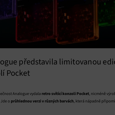
ogue představila limitovanou ed
lí Pocket
retro svítící konzoli Pocket
olečnost Analogue vydala
, nicméně výrob
průhlednou verzi v různých barvách
. Jde o
, která nápadně připo