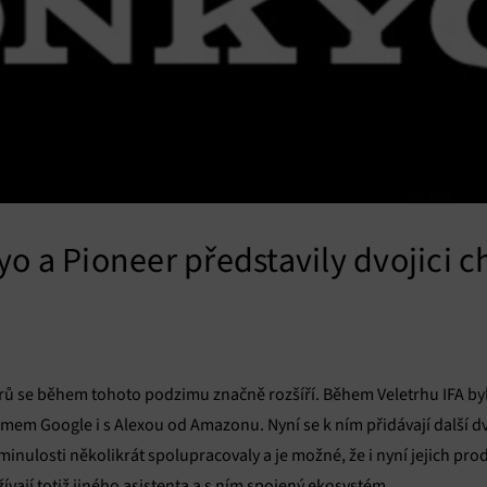
o a Pioneer představily dvojici c
rů se během tohoto podzimu značně rozšíří. Během Veletrhu IFA by
témem Google i s Alexou od Amazonu. Nyní se k ním přidávají další 
inulosti několikrát spolupracovaly a je možné, že i nyní jejich pro
ají totiž jiného asistenta a s ním spojený ekosystém.