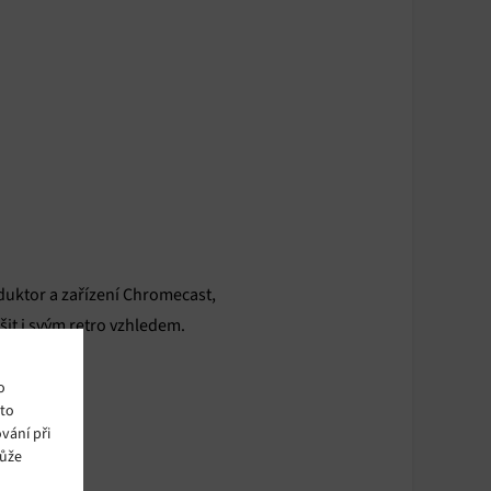
duktor a zařízení Chromecast,
it i svým retro vzhledem.
o
ito
vání při
může