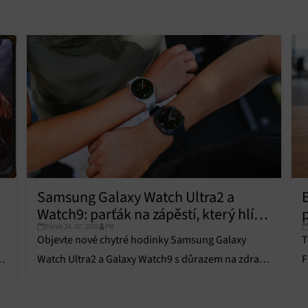
ní bezpečnosti, předcházení a zjišťování podvodů a odstraňování chyb,
vání a zobrazování reklamy a obsahu, Ukládání a sdělování voleb
Vžd
 osobních údajů.
Samsung Galaxy Watch Ultra2 a
Watch9: parťák na zápěstí, který hlídá
Pátek 24. 07. 2026
PR
zdraví
Objevte nové chytré hodinky Samsung Galaxy
T
f
Watch Ultra2 a Galaxy Watch9 s důrazem na zdraví,
F
AI koučování, špičkový výkon a dlouhou výdrž
A
baterie.