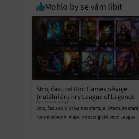
Mohlo by se vám líbit
Zajiště
Poskyto
ochrany
Stroj času od Riot Games oživuje
brutální éru hry League of Legends
Pátek 24. 07. 2026
Ivana
Stroj času od Riot Games startuje! Otestujte staré
runy a původní mapu v nostalgické verzi League o
Legends.