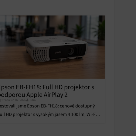
y aktivní
Epson EB-FH18: Full HD projektor s
podporou Apple AirPlay 2
Středa 22. 07. 2026
Julia
estovali jsme Epson EB-FH18: cenově dostupný
ull HD projektor s vysokým jasem 4 100 lm, Wi-Fi a
pple AirPlay 2.