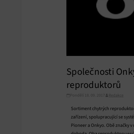
Společnosti Onky
reproduktorů
Pondělí 18. 09. 2017
Redakce
Sortiment chytrých reprodukto
zařízení, spolupracující se sys
Pioneer a Onkyo. Obě značky v m
dohoda. Oba reproduktory využív