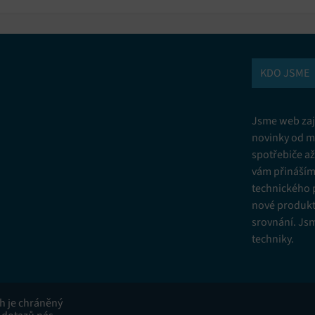
KDO JSME
Jsme web zají
novinky od m
spotřebiče a
vám přinášíme
technického 
nové produkt
srovnání. Js
techniky.
ah je chráněný