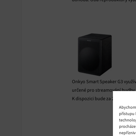
Onkyo Smart Speaker G3 využívá
určené pro streamování hudby a
K dispozici bude za 250 dolarů.
Abychom p
přístupu 
technolo
procháze
nepřízniv