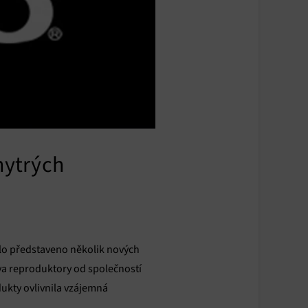
hytrých
lo představeno několik nových
dva reproduktory od společností
dukty ovlivnila vzájemná