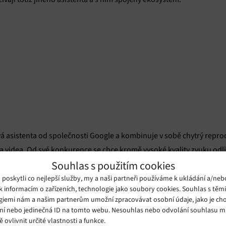
 asistenta od společnosti Google a kombinuje v sobě chytrý repro
 videa. Od své konkurence se chce kromě vysoké kvality zvuku odliš
Souhlas s použitím cookies
oskytli co nejlepší služby, my a naši partneři používáme k ukládání a/neb
k informacím o zařízeních, technologie jako soubory cookies. Souhlas s těm
giemi nám a našim partnerům umožní zpracovávat osobní údaje, jako je cho
ní nebo jedinečná ID na tomto webu. Nesouhlas nebo odvolání souhlasu 
ě ovlivnit určité vlastnosti a funkce.