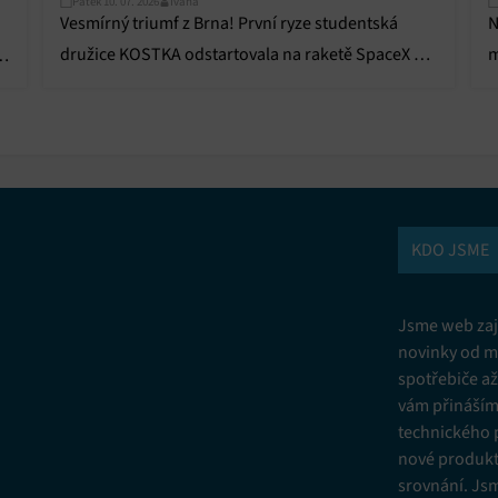
Pátek 10. 07. 2026
Ivana
Vesmírný triumf z Brna! První ryze studentská
N
družice KOSTKA odstartovala na raketě SpaceX a
m
už vysílá data.
a
KDO JSME
Jsme web zají
novinky od m
spotřebiče a
vám přinášíme
technického 
nové produkt
srovnání. Js