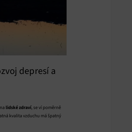
ozvoj depresí a
lidské zdraví
 na
, se ví poměrně
špatná kvalita vzduchu má špatný