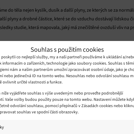
do těla nejen kyslík, dusík a další plyny, ze kterých se za normá
alší plyny a drobné částice, které se do vzduchu dostávají lidskou či
sledky studie, která mapovala, jaký má znečištěné ovzduší vliv na ps
USA
Dánska
ráni lidé z různých částí
a také z
. Výsledky porovnání k
Souhlas s použitím cookies
ik zajímavých faktů. U obou skupin (tedy obyvatel USA i Dánska) uk
oskytli co nejlepší služby, my a naši partneři používáme k ukládání a/neb
d žily v oblasti se znečištěným ovzduším.
k informacím o zařízeních, technologie jako soubory cookies. Souhlas s těm
giemi nám a našim partnerům umožní zpracovávat osobní údaje, jako je cho
ní nebo jedinečná ID na tomto webu. Nesouhlas nebo odvolání souhlasu 
orů se výsledky lišily. Dánsko zaznamenalo dramatický korelaci m
ě ovlivnit určité vlastnosti a funkce.
eří v Dánském vzorku dýchali nejvíc znečištěný vzduch byla pravdě
m níže vyjádřete souhlas s výše uvedeným nebo proveďte podrobnější
ří žili v čistém prostředí. V USA nebyl rozdíly natolik dramatické.
tí. Vaše volby budou použity pouze na tomto webu. Nastavení můžete kdyk
včetně odvolání souhlasu, pomocí přepínačů v Zásadách cookies nebo klikn
Spravovat souhlas ve spodní části obrazovky.
raví velký vliv životní prostředí jako celek (město/vesnice, průmysl
ozek ovlivňován přímo i látkami, které lidé dýchají. Jako pokračován
iky
 je mozek ovlivňován přímo při inhalaci vzduchu nebo „druhotně“ z krv