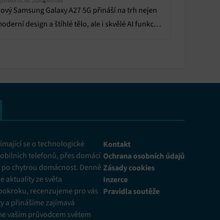
Středa 05. 08. 2026
Monika
ový Samsung Galaxy A27 5G přináší na trh nejen
oderní design a štíhlé tělo, ale i skvělé AI funkce
 precizní displej za dostupnou cenu.
mající se o technologické
Kontakt
obilních telefonů, přes domácí
Ochrana osobních údajů
ž po chytrou domácnost. Denně
Zásady cookies
 aktuality ze světa
Inzerce
pokroku, recenzujeme pro vás
Pravidla soutěže
y a přinášíme zajímavá
me vaším průvodcem světem