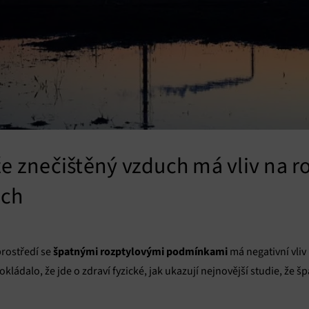
že znečištěný vzduch má vliv na r
uch
špatnými rozptylovými podmínkami
rostředí se
má negativní vliv
kládalo, že jde o zdraví fyzické, jak ukazují nejnovější studie, že 