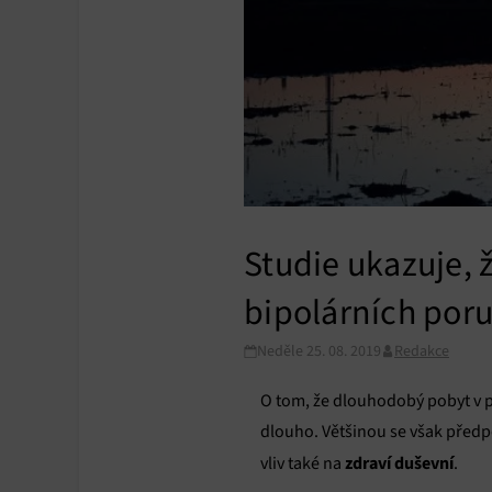
Studie ukazuje, 
bipolárních por
Neděle 25. 08. 2019
Redakce
O tom, že dlouhodobý pobyt v p
dlouho. Většinou se však předpo
zdraví duševní
vliv také na
.