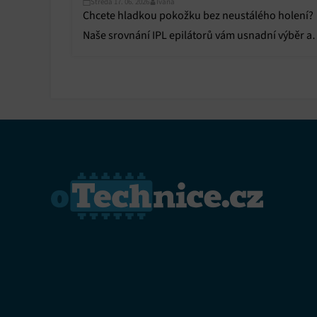
Středa 17. 06. 2026
Ivana
Chcete hladkou pokožku bez neustálého holení?
Naše srovnání IPL epilátorů vám usnadní výběr a
odhalí skutečné výsledky testů.