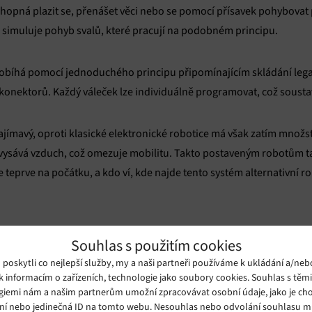
chopná plazit se, přenášet věci nebo se pomocí přísavek pohybovat 
e simuluje pohyb svalů, které pracují na podobném principu.
robíhá pomocí jednoduchého principu připomínajícím skládání lega
konektorů. Každý váleček lze individuálně programovat, což sous
zajímavý, oproti klasické elektronické robotice má však zatím množs
 vysává vzduch, což omezuje mobilitu. Takto postaveným robotům ta
je teprve na počátku, a kdo ví, kde najde tento systém alternativní ro
Souhlas s použitím cookies
oskytli co nejlepší služby, my a naši partneři používáme k ukládání a/neb
k informacím o zařízeních, technologie jako soubory cookies. Souhlas s těm
giemi nám a našim partnerům umožní zpracovávat osobní údaje, jako je cho
ní nebo jedinečná ID na tomto webu. Nesouhlas nebo odvolání souhlasu 