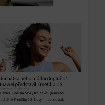
y aktivní
Sluchátka nebo módní doplněk?
Huawei představil FreeClip 2 S
Úterý 21. 07. 2026
Monika
uawei uvedl na český trh novou generaci
luchátek FreeClip 2 S. Nový model dostal