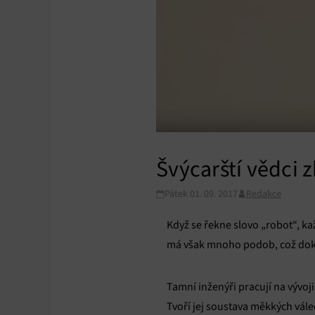
Švýcarští vědci 
Pátek 01. 09. 2017
Redakce
Když se řekne slovo „robot“, ka
má však mnoho podob, což dokaz
Tamní inženýři pracují na vývo
Tvoří jej soustava měkkých vále