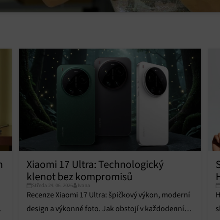
vání a kombinování údajů z jiných zdrojů údajů, Propojení různých
í, Identifikace zařízení na základě automaticky přenášených informací.
ní bezpečnosti, předcházení a zjišťování podvodů a odstraňování chyb,
vání a zobrazování reklamy a obsahu, Ukládání a sdělování voleb
Vžd
 osobních údajů.
h
Xiaomi 17 Ultra: Technologický
klenot bez kompromisů
Středa 24. 06. 2026
Ivana
Recenze Xiaomi 17 Ultra: špičkový výkon, moderní
H
design a výkonné foto. Jak obstojí v každodenním
s