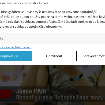
ě ovlivnit určité vlastnosti a funkce.
m níže vyjádřete souhlas s výše uvedeným nebo proveďte podrobnější
tí. Vaše volby budou použity pouze na tomto webu. Nastavení můžete kdyk
včetně odvolání souhlasu, pomocí přepínačů v Zásadách cookies nebo klikn
Spravovat souhlas ve spodní části obrazovky.
iky
í a/nebo přístup k informacím v zařízení, Porozumění publiku prostřednict
si více o těchto účelech
Kliknutím přijmete cookies a povolíte tento
ik nebo kombinací údajů z různých zdrojů.
obsah
Přijmout vše
Odmítnout
Spravovat mož
ing
í a/nebo přístup k informacím v zařízení, Použití omezených údajů k výběr
 Vytváření profilů pro personalizovanou reklamu, Používání profilů k výběr
lizované reklamy, Vytváření profilů pro personalizovaný obsah, Používání
 pro výběr personalizovaného obsahu, Použití omezených údajů k výběru
.
Vžd