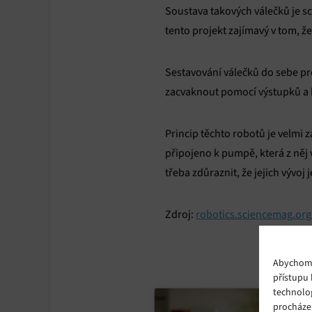
Soustava takových válečků je s
tento projekt zajímavý v tom, ž
Sestavování válečků do sebe p
zacvaknout pomocí výstupků a 
Princip těchto robotů je velmi 
připojeno k pumpě, která z něj
třeba zdůraznit, že jejich vývoj 
Zdroj:
robotics.sciencemag.org
Abychom p
přístupu 
technolo
procháze