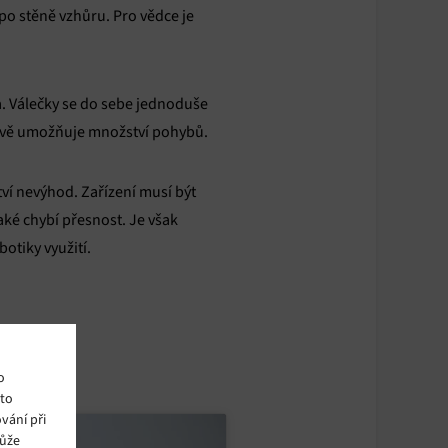
po stěně vzhůru. Pro vědce je
. Válečky se do sebe jednoduše
tavě umožňuje množství pohybů.
tví nevýhod. Zařízení musí být
ké chybí přesnost. Je však
botiky využití.
o
ito
vání při
může