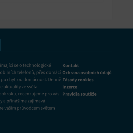
rémiový vzhled i zvuk.
mající se o technologické
Kontakt
obilních telefonů, přes domácí
Ochrana osobních údajů
ž po chytrou domácnost. Denně
Zásady cookies
 aktuality ze světa
Inzerce
pokroku, recenzujeme pro vás
Pravidla soutěže
y a přinášíme zajímavá
me vaším průvodcem světem