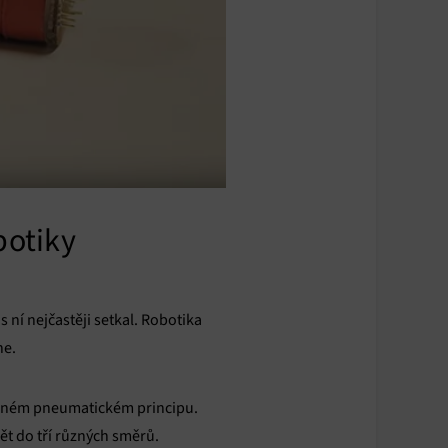
botiky
 ní nejčastěji setkal. Robotika
ne.
ovaném pneumatickém principu.
nět do tří různých směrů.