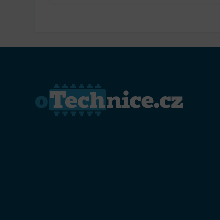
hráče? Zjistěte, jaké změny nás čekají!