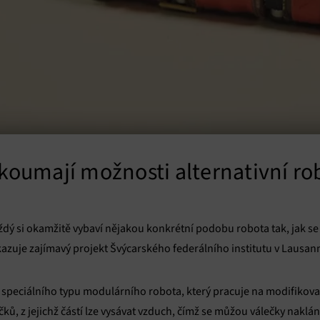
zkoumají možnosti alternativní ro
ždý si okamžitě vybaví nějakou konkrétní podobu robota tak, jak se s
uje zajímavý projekt Švýcarského federálního institutu v Lausan
ji speciálního typu modulárního robota, který pracuje na modifik
čků, z jejichž částí lze vysávat vzduch, čímž se můžou válečky naklá