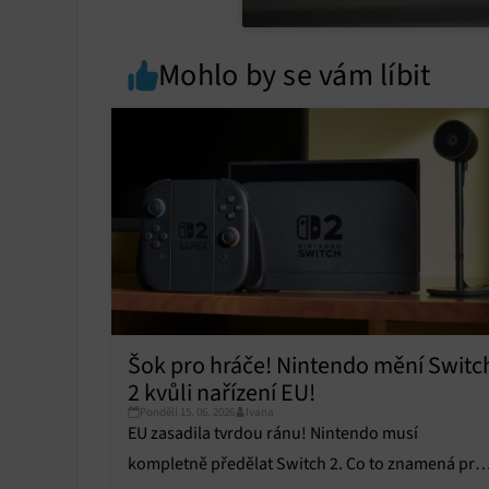
Přiřazo
zařízen
Mohlo by se vám líbit
Zajiště
Poskyto
ochrany
Šok pro hráče! Nintendo mění Switc
2 kvůli nařízení EU!
Pondělí 15. 06. 2026
Ivana
EU zasadila tvrdou ránu! Nintendo musí
kompletně předělat Switch 2. Co to znamená pro