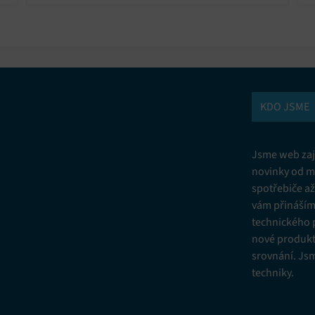
používání?
p
KDO JSME
Jsme web zají
novinky od m
spotřebiče a
vám přinášíme
technického 
nové produkt
srovnání. Js
techniky.