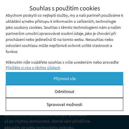
Virgin Hyperloop One postaví v malé
Souhlas s použitím cookies
španělské vesnici výzkumné centrum za
Abychom poskytli co nejlepší služby, my a naši partneři používáme k
Středa 08. 08. 2018
Redakce
500 mil. dolarů
Společnost Virgin Hyperloop One plánuje vybudovat v malé
ukládání a/nebo přístupu k informacím o zařízeních, technologie
jako soubory cookies. Souhlas s těmito technologiemi nám a našim
španělské vesnici Bobadilla výzkumně-vývojové centrum za
partnerům umožní zpracovávat osobní údaje, jako je chování při
půl miliardy dolarů.
procházení nebo jedinečná ID na tomto webu. Nesouhlas nebo
odvolání souhlasu může nepříznivě ovlivnit určité vlastnosti a
funkce.
Kliknutím níže vyjádřete souhlas s výše uvedeným nebo proveďte
Přečtěte si více o těchto účelech
podrobnější rozhodnutí. Vaše volby budou použity pouze na tomto
webu. Nastavení můžete kdykoli změnit, včetně odvolání souhlasu,
Přijmout vše
pomocí přepínačů v Zásadách cookies nebo kliknutím na tlačítko
Spravovat souhlas ve spodní části obrazovky.
Odmítnout
KDO JSME
Statistiky
Spravovat možnosti
Jsme web zajímající se o technologické novinky
Ukládání a/nebo přístup k informacím v zařízení, Porozumění
od mobilních telefonů, přes domácí spotřebiče
publiku prostřednictvím statistik nebo kombinací údajů z
různých zdrojů.
až po chytrou domácnost. Denně vám přinášíme
aktuality ze světa technického pokroku,