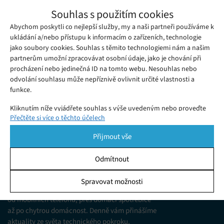
Apple v rámci oslavy čínského nového
Souhlas s použitím cookies
roku představil limitovanou edici
Abychom poskytli co nejlepší služby, my a naši partneři používáme k
Pátek 08. 01. 2021
Samuel
sluchátek AirPods Pro
Začátek čínského nového roku letos připadá na 12. února a v
ukládání a/nebo přístupu k informacím o zařízeních, technologie
jako soubory cookies. Souhlas s těmito technologiemi nám a našim
Číně i celé jihovýchodní Asii jde o jeden z nejdůležitějších
partnerům umožní zpracovávat osobní údaje, jako je chování při
svátků celého roku.
procházení nebo jedinečná ID na tomto webu. Nesouhlas nebo
odvolání souhlasu může nepříznivě ovlivnit určité vlastnosti a
funkce.
Kliknutím níže vyjádřete souhlas s výše uvedeným nebo proveďte
Přečtěte si více o těchto účelech
podrobnější rozhodnutí. Vaše volby budou použity pouze na tomto
webu. Nastavení můžete kdykoli změnit, včetně odvolání souhlasu,
Přijmout vše
pomocí přepínačů v Zásadách cookies nebo kliknutím na tlačítko
Spravovat souhlas ve spodní části obrazovky.
Odmítnout
KDO JSME
Statistiky
Spravovat možnosti
Jsme web zajímající se o technologické novinky
Ukládání a/nebo přístup k informacím v zařízení, Porozumění
od mobilních telefonů, přes domácí spotřebiče
publiku prostřednictvím statistik nebo kombinací údajů z
různých zdrojů.
až po chytrou domácnost. Denně vám přinášíme
aktuality ze světa technického pokroku,