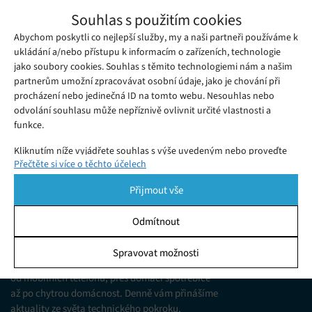
Bezzrcadlovka Panasonic LUMIX G9 přináší
Souhlas s použitím cookies
rozlišení až 80 megapixelů
Abychom poskytli co nejlepší služby, my a naši partneři používáme k
Středa 08. 11. 2017
Redakce
Společnost Panasonic se ve svém rozsáhlém portfoliu zabývá
ukládání a/nebo přístupu k informacím o zařízeních, technologie
jako soubory cookies. Souhlas s těmito technologiemi nám a našim
řadou odvětví.
partnerům umožní zpracovávat osobní údaje, jako je chování při
procházení nebo jedinečná ID na tomto webu. Nesouhlas nebo
odvolání souhlasu může nepříznivě ovlivnit určité vlastnosti a
funkce.
Kliknutím níže vyjádřete souhlas s výše uvedeným nebo proveďte
Přečtěte si více o těchto účelech
podrobnější rozhodnutí. Vaše volby budou použity pouze na tomto
webu. Nastavení můžete kdykoli změnit, včetně odvolání souhlasu,
Přijmout vše
pomocí přepínačů v Zásadách cookies nebo kliknutím na tlačítko
Spravovat souhlas ve spodní části obrazovky.
Odmítnout
KDO JSME
Statistiky
Spravovat možnosti
Jsme web zajímající se o technologické novinky
Ukládání a/nebo přístup k informacím v zařízení, Porozumění
od mobilních telefonů, přes domácí spotřebiče
publiku prostřednictvím statistik nebo kombinací údajů z
různých zdrojů.
až po chytrou domácnost. Denně vám přinášíme
aktuality ze světa technického pokroku,