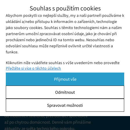
Samsung představil čip, který bude ve
Souhlas s použitím cookies
většině zemí pohánět vlajkové lodě Galaxy
Abychom poskytli co nejlepší služby, my a naši partneři používáme k
Středa 07. 08. 2019
Redakce
Note 10 a Note 10+
Samsung pouhý den před představením nových
ukládání a/nebo přístupu k informacím o zařízeních, technologie
jako soubory cookies. Souhlas s těmito technologiemi nám a našim
smartphonových vlajkových lodí Galaxy Note 10 a Galaxy Note
partnerům umožní zpracovávat osobní údaje, jako je chování při
10+ uvedl oficiálně na scénu čipset Exynos 9825, který je bude
procházení nebo jedinečná ID na tomto webu. Nesouhlas nebo
pohánět ve většině zemí.
odvolání souhlasu může nepříznivě ovlivnit určité vlastnosti a
funkce.
Kliknutím níže vyjádřete souhlas s výše uvedeným nebo proveďte
Přečtěte si více o těchto účelech
podrobnější rozhodnutí. Vaše volby budou použity pouze na tomto
webu. Nastavení můžete kdykoli změnit, včetně odvolání souhlasu,
Přijmout vše
pomocí přepínačů v Zásadách cookies nebo kliknutím na tlačítko
Spravovat souhlas ve spodní části obrazovky.
Odmítnout
KDO JSME
Statistiky
Spravovat možnosti
Jsme web zajímající se o technologické novinky
Ukládání a/nebo přístup k informacím v zařízení, Porozumění
od mobilních telefonů, přes domácí spotřebiče
publiku prostřednictvím statistik nebo kombinací údajů z
různých zdrojů.
až po chytrou domácnost. Denně vám přinášíme
aktuality ze světa technického pokroku,