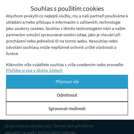
Threads nově zobrazuje, kolik máte
Souhlas s použitím cookies
sledujících ve fediverse
Abychom poskytli co nejlepší služby, my a naši partneři používáme k
Čtvrtek 03. 10. 2024
Samuel
Společnost Meta v posledním roce neustále zlepšuje
ukládání a/nebo přístupu k informacím o zařízeních, technologie
jako soubory cookies. Souhlas s těmito technologiemi nám a našim
kompatibilitu aplikace Threads s fediverse.
partnerům umožní zpracovávat osobní údaje, jako je chování při
procházení nebo jedinečná ID na tomto webu. Nesouhlas nebo
odvolání souhlasu může nepříznivě ovlivnit určité vlastnosti a
funkce.
Kliknutím níže vyjádřete souhlas s výše uvedeným nebo proveďte
Přečtěte si více o těchto účelech
podrobnější rozhodnutí. Vaše volby budou použity pouze na tomto
webu. Nastavení můžete kdykoli změnit, včetně odvolání souhlasu,
Přijmout vše
pomocí přepínačů v Zásadách cookies nebo kliknutím na tlačítko
Spravovat souhlas ve spodní části obrazovky.
Odmítnout
KDO JSME
Statistiky
Spravovat možnosti
Jsme web zajímající se o technologické novinky
Ukládání a/nebo přístup k informacím v zařízení, Porozumění
od mobilních telefonů, přes domácí spotřebiče
publiku prostřednictvím statistik nebo kombinací údajů z
různých zdrojů.
až po chytrou domácnost. Denně vám přinášíme
aktuality ze světa technického pokroku,