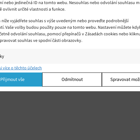
ní nebo jedinečná ID na tomto webu. Nesouhlas nebo odvolání souhlasu 
ě ovlivnit určité vlastnosti a funkce.
m níže vyjádřete souhlas s výše uvedeným nebo proveďte podrobnější
tí. Vaše volby budou použity pouze na tomto webu. Nastavení můžete kdyk
včetně odvolání souhlasu, pomocí přepínačů v Zásadách cookies nebo klikn
Spravovat souhlas ve spodní části obrazovky.
la
ýt
iky
í a/nebo přístup k informacím v zařízení, Porozumění publiku prostřednict
si více o těchto účelech
ik nebo kombinací údajů z různých zdrojů.
Přijmout vše
Odmítnout
Spravovat mož
ing
í a/nebo přístup k informacím v zařízení, Použití omezených údajů k výběr
 Vytváření profilů pro personalizovanou reklamu, Používání profilů k výběr
lizované reklamy, Vytváření profilů pro personalizovaný obsah, Používání
 pro výběr personalizovaného obsahu, Použití omezených údajů k výběru
.
Vžd