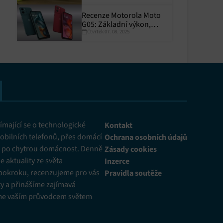
Recenze Motorola Moto
G05: Základní výkon,
Čtvrtek 07. 08. 2025
skvělá výdrž
y aktivní
mající se o technologické
Kontakt
obilních telefonů, přes domácí
Ochrana osobních údajů
ž po chytrou domácnost. Denně
Zásady cookies
 aktuality ze světa
Inzerce
pokroku, recenzujeme pro vás
Pravidla soutěže
y a přinášíme zajímavá
me vaším průvodcem světem