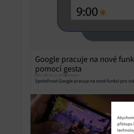
Google pracuje na nové funkc
pomocí gesta
Pondělí 26. 10. 2020
Redakce
Společnost Google pracuje na nové funkci pro své 
Abychom p
přístupu 
technolo