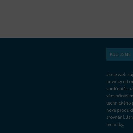
vání a kombinování údajů z jiných zdrojů údajů, Propojení různých
í, Identifikace zařízení na základě automaticky přenášených informací.
ní bezpečnosti, předcházení a zjišťování podvodů a odstraňování chyb,
vání a zobrazování reklamy a obsahu, Ukládání a sdělování voleb
Vžd
 osobních údajů.
KDO JSME
Jsme web zají
novinky od m
spotřebiče a
vám přinášíme
technického 
nové produkt
srovnání. Js
techniky.