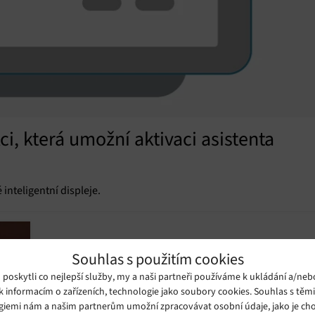
i, která umožní aktivaci asistenta
inteligentní displeje.
Souhlas s použitím cookies
oskytli co nejlepší služby, my a naši partneři používáme k ukládání a/neb
k informacím o zařízeních, technologie jako soubory cookies. Souhlas s těm
giemi nám a našim partnerům umožní zpracovávat osobní údaje, jako je cho