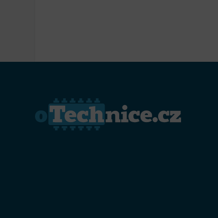
Přiřazo
zařízen
Zajiště
Poskyto
ochrany