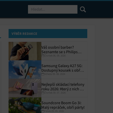
Hledat
VÝBĚR REDAKCE
Váš osobní barber?
Seznamte se s Philips
Čtvrtek 06. 08. 2026
i9000 Prestige Ultra
Samsung Galaxy A27 5G:
Dostupný kousek s obřím
Středa 05. 08. 2026
displejem
Nejlepší skládací telefony
roku 2026: Který z nich si
Čtvrtek 30. 07. 2026
zaslouží místo ve vaší
kapse?
Soundcore Boom Go 3i:
Malý repráček, obří párty!
Pátek 29. 05. 2026