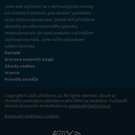
různých zdrojů.
Jsme web zajímající se o technologické novinky
od mobilních telefonů, přes domácí spotřebiče
až po chytrou domácnost. Denně vám přinášíme
Marketing
aktuality ze světa technického pokroku,
Ukládání a/nebo přístup k informacím v zařízení, Použití
recenzujeme pro vás nové produkty a přinášíme
omezených údajů k výběru reklam, Vytváření profilů pro
zajímavá srovnání. Jsme vaším průvodcem
personalizovanou reklamu, Používání profilů k výběru
personalizované reklamy, Vytváření profilů pro
světem techniky.
personalizovaný obsah, Používání profilů pro výběr
Kontakt
personalizovaného obsahu, Použití omezených údajů k výběru
Ochrana osobních údajů
obsahu.
Zásady cookies
Inzerce
Funkce
Vždy aktivní
Pravidla soutěže
Přiřazování a kombinování údajů z jiných zdrojů
údajů, Propojení různých zařízení, Identifikace
Copyright © 2026 oTechnice.cz. All rights reserved. Obsah je
zařízení na základě automaticky přenášených
chráněný autorským zákonem a jeho šíření je zakázáno. V případě
informací.
dotazů nás prosím kontaktujte na
redakce@otechnice.cz
Nastavení souhlasu s cookies
Zajištění bezpečnosti, předcházení a zjišťování
podvodů a odstraňování chyb, Poskytování a
Vždy aktivní
zobrazování reklamy a obsahu, Ukládání a sdělování
voleb ochrany osobních údajů.