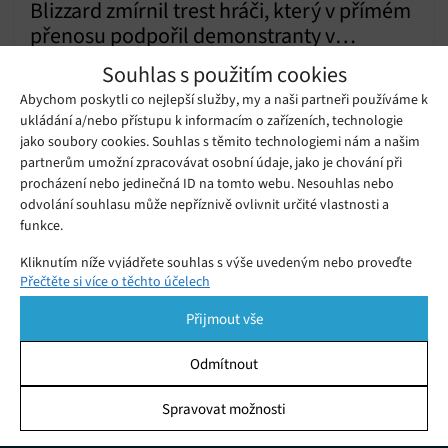
Blizzard zmírnil trest hráči, který v přímém
přenosu podpořil demonstranty v
Pondělí 14. 10. 2019
Redakce
Hongkongu.
Souhlas s použitím cookies
Chung 'blitzchung' Ng Wai. který podpořil demonstrace
Abychom poskytli co nejlepší služby, my a naši partneři používáme k
v Hongkongu zareagoval na nedávné rozhodnutí studia
ukládání a/nebo přístupu k informacím o zařízeních, technologie
Blizzard snížit jeho exemplární trest.
jako soubory cookies. Souhlas s těmito technologiemi nám a našim
partnerům umožní zpracovávat osobní údaje, jako je chování při
Studio Blizzard čelí kritice senátorů
procházení nebo jedinečná ID na tomto webu. Nesouhlas nebo
USA za vyloučení hráče, který vyjádřil
Středa 09. 10. 2019
Redakce
podporu Hongkongu
odvolání souhlasu může nepříznivě ovlivnit určité vlastnosti a
funkce.
Kliknutím níže vyjádřete souhlas s výše uvedeným nebo proveďte
Přečtěte si více o těchto účelech
podrobnější rozhodnutí. Vaše volby budou použity pouze na tomto
webu. Nastavení můžete kdykoli změnit, včetně odvolání souhlasu,
Přijmout vše
pomocí přepínačů v Zásadách cookies nebo kliknutím na tlačítko
Spravovat souhlas ve spodní části obrazovky.
Odmítnout
Statistiky
Spravovat možnosti
KDO JSME
Ukládání a/nebo přístup k informacím v zařízení, Porozumění
publiku prostřednictvím statistik nebo kombinací údajů z