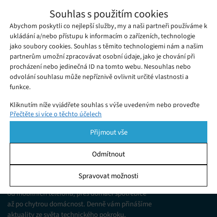
Google prozradil, jak je možné, že kovový
Souhlas s použitím cookies
Pixel 5 podporuje bezdrátové nabíjení
Abychom poskytli co nejlepší služby, my a naši partneři používáme k
Pondělí 02. 11. 2020
Samuel
Ačkoli jsme vás nedávno informovali o tom, že nejnovější
ukládání a/nebo přístupu k informacím o zařízeních, technologie
jako soubory cookies. Souhlas s těmito technologiemi nám a našim
vlajková loď společnosti Google Pixel 5 může mít vadu...
partnerům umožní zpracovávat osobní údaje, jako je chování při
procházení nebo jedinečná ID na tomto webu. Nesouhlas nebo
odvolání souhlasu může nepříznivě ovlivnit určité vlastnosti a
funkce.
Kliknutím níže vyjádřete souhlas s výše uvedeným nebo proveďte
Přečtěte si více o těchto účelech
podrobnější rozhodnutí. Vaše volby budou použity pouze na tomto
webu. Nastavení můžete kdykoli změnit, včetně odvolání souhlasu,
Přijmout vše
pomocí přepínačů v Zásadách cookies nebo kliknutím na tlačítko
Spravovat souhlas ve spodní části obrazovky.
Odmítnout
KDO JSME
Statistiky
Spravovat možnosti
Jsme web zajímající se o technologické novinky
Ukládání a/nebo přístup k informacím v zařízení, Porozumění
od mobilních telefonů, přes domácí spotřebiče
publiku prostřednictvím statistik nebo kombinací údajů z
různých zdrojů.
až po chytrou domácnost. Denně vám přinášíme
aktuality ze světa technického pokroku,