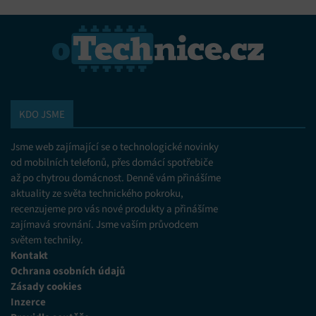
personalizovanou reklamu, Používání profilů k výběru
personalizované reklamy, Vytváření profilů pro
personalizovaný obsah, Používání profilů pro výběr
personalizovaného obsahu, Použití omezených údajů k výběru
obsahu.
Funkce
Vždy aktivní
Přiřazování a kombinování údajů z jiných zdrojů
KDO JSME
údajů, Propojení různých zařízení, Identifikace
zařízení na základě automaticky přenášených
Jsme web zajímající se o technologické novinky
informací.
od mobilních telefonů, přes domácí spotřebiče
až po chytrou domácnost. Denně vám přinášíme
Zajištění bezpečnosti, předcházení a zjišťování
podvodů a odstraňování chyb, Poskytování a
aktuality ze světa technického pokroku,
Vždy aktivní
zobrazování reklamy a obsahu, Ukládání a sdělování
recenzujeme pro vás nové produkty a přinášíme
voleb ochrany osobních údajů.
zajímavá srovnání. Jsme vaším průvodcem
světem techniky.
Kontakt
Ochrana osobních údajů
Zásady cookies
Inzerce