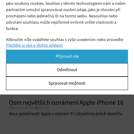
jako soubory cookies. Souhlas s těmito technologiemi nám a našim
baterie
Pondělí 23. 09. 2024
Samuel
partnerům umožní zpracovávat osobní údaje, jako je chování při
procházení nebo jedinečná ID na tomto webu. Nesouhlas nebo
odvolání souhlasu může nepříznivě ovlivnit určité vlastnosti a
funkce.
Kliknutím níže vyjádřete souhlas s výše uvedeným nebo proveďte
Přečtěte si více o těchto účelech
podrobnější rozhodnutí. Vaše volby budou použity pouze na tomto
webu. Nastavení můžete kdykoli změnit, včetně odvolání souhlasu,
Přijmout vše
pomocí přepínačů v Zásadách cookies nebo kliknutím na tlačítko
Spravovat souhlas ve spodní části obrazovky.
Odmítnout
Statistiky
Spravovat možnosti
Ukládání a/nebo přístup k informacím v zařízení, Porozumění
publiku prostřednictvím statistik nebo kombinací údajů z
různých zdrojů.
Osm největších oznámení Apple iPhone 16
Úterý 10. 09. 2024
Samuel
Akce společnosti Apple s názvem It's Glowtime právě skončila.
Marketing
Ukládání a/nebo přístup k informacím v zařízení, Použití
omezených údajů k výběru reklam, Vytváření profilů pro