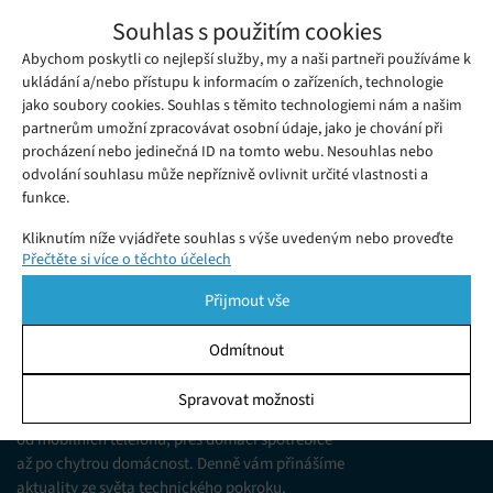
Americká policie oznámila kontrolu
Souhlas s použitím cookies
sociálního odstupu pomocí dronů, svůj
Abychom poskytli co nejlepší služby, my a naši partneři používáme k
Neděle 26. 04. 2020
Redakce
program musela rychle odvolat
Jedním z rychlých a účinných řešení, jak omezit přenos viru
ukládání a/nebo přístupu k informacím o zařízeních, technologie
jako soubory cookies. Souhlas s těmito technologiemi nám a našim
COVID-19 je odstup od ostatních lidí.
partnerům umožní zpracovávat osobní údaje, jako je chování při
procházení nebo jedinečná ID na tomto webu. Nesouhlas nebo
odvolání souhlasu může nepříznivě ovlivnit určité vlastnosti a
funkce.
Kliknutím níže vyjádřete souhlas s výše uvedeným nebo proveďte
Přečtěte si více o těchto účelech
podrobnější rozhodnutí. Vaše volby budou použity pouze na tomto
webu. Nastavení můžete kdykoli změnit, včetně odvolání souhlasu,
Přijmout vše
pomocí přepínačů v Zásadách cookies nebo kliknutím na tlačítko
Spravovat souhlas ve spodní části obrazovky.
Odmítnout
KDO JSME
Statistiky
Spravovat možnosti
Jsme web zajímající se o technologické novinky
Ukládání a/nebo přístup k informacím v zařízení, Porozumění
od mobilních telefonů, přes domácí spotřebiče
publiku prostřednictvím statistik nebo kombinací údajů z
různých zdrojů.
až po chytrou domácnost. Denně vám přinášíme
aktuality ze světa technického pokroku,