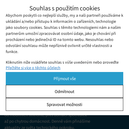
Uniklý e-mail prozrazuje, že vedení Uberu
Souhlas s použitím cookies
vědělo o nedostatcích svých autonomních
Abychom poskytli co nejlepší služby, my a naši partneři používáme k
Čtvrtek 13. 12. 2018
Redakce
aut krátce před smrtelnou nehodou
Testování autonomních řídicích systémů vyvinutých
ukládání a/nebo přístupu k informacím o zařízeních, technologie
jako soubory cookies. Souhlas s těmito technologiemi nám a našim
společností Uber přerušila v březnu fatální nehoda.
partnerům umožní zpracovávat osobní údaje, jako je chování při
procházení nebo jedinečná ID na tomto webu. Nesouhlas nebo
odvolání souhlasu může nepříznivě ovlivnit určité vlastnosti a
funkce.
Kliknutím níže vyjádřete souhlas s výše uvedeným nebo proveďte
Přečtěte si více o těchto účelech
podrobnější rozhodnutí. Vaše volby budou použity pouze na tomto
webu. Nastavení můžete kdykoli změnit, včetně odvolání souhlasu,
Přijmout vše
pomocí přepínačů v Zásadách cookies nebo kliknutím na tlačítko
Spravovat souhlas ve spodní části obrazovky.
Odmítnout
KDO JSME
Statistiky
Spravovat možnosti
Jsme web zajímající se o technologické novinky
Ukládání a/nebo přístup k informacím v zařízení, Porozumění
od mobilních telefonů, přes domácí spotřebiče
publiku prostřednictvím statistik nebo kombinací údajů z
různých zdrojů.
až po chytrou domácnost. Denně vám přinášíme
aktuality ze světa technického pokroku,