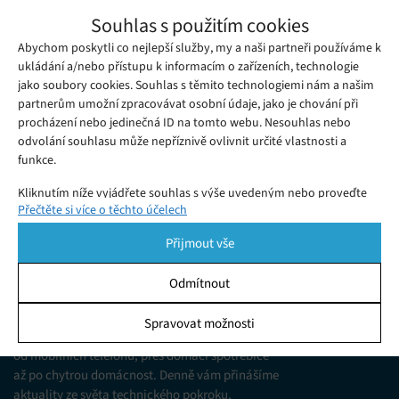
Třetí skládací telefon Xiaomi Mix Fold 3
Souhlas s použitím cookies
získá řadu vylepšení
Abychom poskytli co nejlepší služby, my a naši partneři používáme k
Úterý 15. 08. 2023
Samuel
Ačkoli obliba skládacích telefonů není tak velká, jak si výrobci
ukládání a/nebo přístupu k informacím o zařízeních, technologie
jako soubory cookies. Souhlas s těmito technologiemi nám a našim
původně představovali, přeci jen si své uživatele najdou.
partnerům umožní zpracovávat osobní údaje, jako je chování při
procházení nebo jedinečná ID na tomto webu. Nesouhlas nebo
odvolání souhlasu může nepříznivě ovlivnit určité vlastnosti a
funkce.
Kliknutím níže vyjádřete souhlas s výše uvedeným nebo proveďte
Přečtěte si více o těchto účelech
podrobnější rozhodnutí. Vaše volby budou použity pouze na tomto
webu. Nastavení můžete kdykoli změnit, včetně odvolání souhlasu,
Přijmout vše
pomocí přepínačů v Zásadách cookies nebo kliknutím na tlačítko
Spravovat souhlas ve spodní části obrazovky.
Odmítnout
KDO JSME
Statistiky
Spravovat možnosti
Jsme web zajímající se o technologické novinky
Ukládání a/nebo přístup k informacím v zařízení, Porozumění
od mobilních telefonů, přes domácí spotřebiče
publiku prostřednictvím statistik nebo kombinací údajů z
různých zdrojů.
až po chytrou domácnost. Denně vám přinášíme
aktuality ze světa technického pokroku,