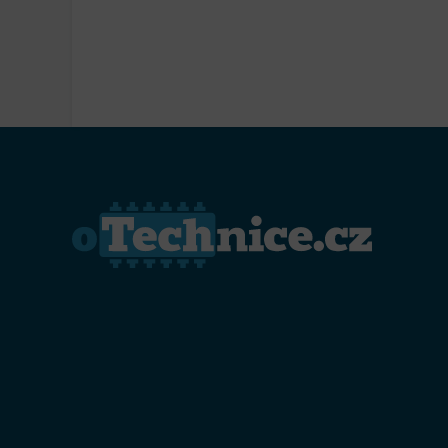
Přiřazo
zařízen
Zajiště
Poskyto
ochrany