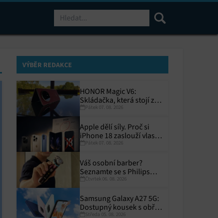
Hledat
VÝBĚR REDAKCE
HONOR Magic V6:
Skládačka, která stojí za
Pátek 07. 08. 2026
to
Apple dělí síly. Proč si
iPhone 18 zaslouží vlastní
Pátek 07. 08. 2026
termín?
Váš osobní barber?
Seznamte se s Philips
Čtvrtek 06. 08. 2026
i9000 Prestige Ultra
Samsung Galaxy A27 5G:
Dostupný kousek s obřím
Středa 05. 08. 2026
displejem