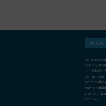
vání a kombinování údajů z jiných zdrojů údajů, Propojení různých
í, Identifikace zařízení na základě automaticky přenášených informací.
ní bezpečnosti, předcházení a zjišťování podvodů a odstraňování chyb,
vání a zobrazování reklamy a obsahu, Ukládání a sdělování voleb
Vžd
 osobních údajů.
KDO JSME
Jsme web zají
novinky od m
spotřebiče a
vám přinášíme
technického 
nové produkt
srovnání. Js
techniky.