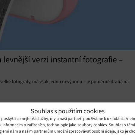
levnější verzi instantní fotografie –
i velké fotografy, má však jednu nevýhodu – je poměrně drahá na
Souhlas s použitím cookies
oskytli co nejlepší služby, my a naši partneři používáme k ukládání a/neb
k informacím o zařízeních, technologie jako soubory cookies. Souhlas s těm
giemi nám a našim partnerům umožní zpracovávat osobní údaje, jako je cho