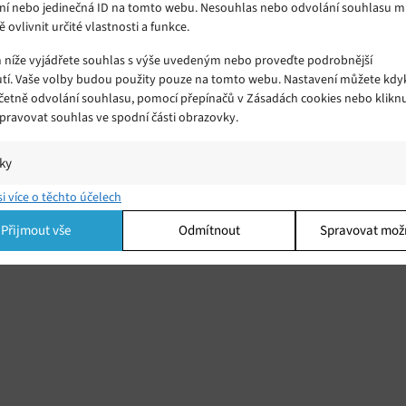
ní nebo jedinečná ID na tomto webu. Nesouhlas nebo odvolání souhlasu 
ě ovlivnit určité vlastnosti a funkce.
m níže vyjádřete souhlas s výše uvedeným nebo proveďte podrobnější
tí. Vaše volby budou použity pouze na tomto webu. Nastavení můžete kdyk
včetně odvolání souhlasu, pomocí přepínačů v Zásadách cookies nebo klikn
Spravovat souhlas ve spodní části obrazovky.
iky
í a/nebo přístup k informacím v zařízení, Porozumění publiku prostřednict
si více o těchto účelech
ik nebo kombinací údajů z různých zdrojů.
Přijmout vše
Odmítnout
Spravovat mož
ing
í a/nebo přístup k informacím v zařízení, Použití omezených údajů k výběr
 Vytváření profilů pro personalizovanou reklamu, Používání profilů k výběr
lizované reklamy, Vytváření profilů pro personalizovaný obsah, Používání
 pro výběr personalizovaného obsahu, Použití omezených údajů k výběru
.
Vžd