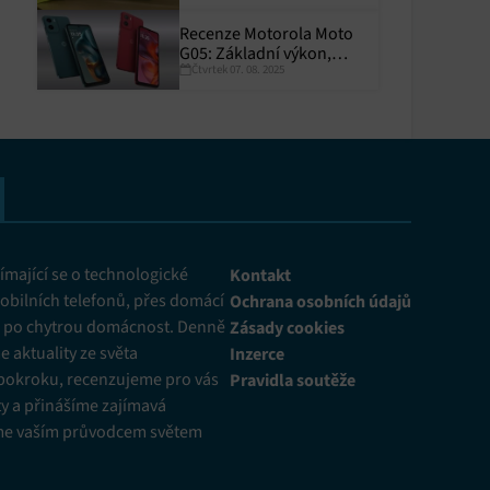
Recenze Motorola Moto
G05: Základní výkon,
Čtvrtek 07. 08. 2025
skvělá výdrž
y aktivní
mající se o technologické
Kontakt
obilních telefonů, přes domácí
Ochrana osobních údajů
ž po chytrou domácnost. Denně
Zásady cookies
 aktuality ze světa
Inzerce
pokroku, recenzujeme pro vás
Pravidla soutěže
y a přinášíme zajímavá
me vaším průvodcem světem