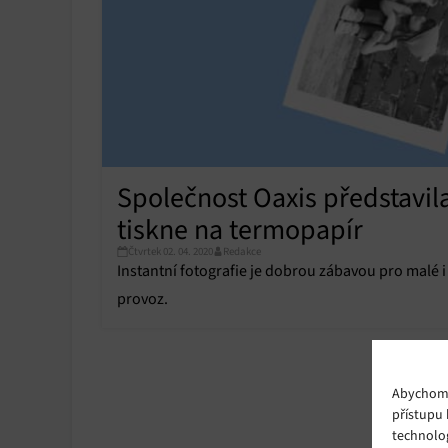
Společnost Oaxis představila 
tiskne na termopapír
Čtvrtek 02. 04. 2020
Redakce
Instantní fotografie je dobrou zábavou pro malé 
provoz.
Abychom p
přístupu 
technolo