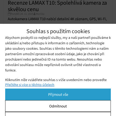
Recenze LAMAX T10: Spolehlivá kamera za
skvělou cenu
Pondělí 24. 11. 2025
Monika
Autokamera LAMAX T10 nabízí detailní 4K záznam, GPS, Wi-Fi,
upozornění na radary a skvělý poměr ceny a výkonu.
Souhlas s použitím cookies
Abychom poskytli co nejlepší služby, my a naši partneři používáme k
ukládání a/nebo přístupu k informacím o zařízeních, technologie
Recenze LAMAX C11 GPS 4K: Nejlepší
kamera do auta
jako soubory cookies. Souhlas s těmito technologiemi nám a našim
Čtvrtek 20. 11. 2025
Monika
partnerům umožní zpracovávat osobní údaje, jako je chování při
procházení nebo jedinečná ID na tomto webu. Nesouhlas nebo
odvolání souhlasu může nepříznivě ovlivnit určité vlastnosti a
Vybíráme kameru do auta: Nejlepší
funkce.
autokamery roku 2025
Čtvrtek 16. 10. 2025
Monika
Kliknutím níže vyjádřete souhlas s výše uvedeným nebo proveďte
Přečtěte si více o těchto účelech
podrobnější rozhodnutí. Vaše volby budou použity pouze na tomto
webu. Nastavení můžete kdykoli změnit, včetně odvolání souhlasu,
Přijmout vše
pomocí přepínačů v Zásadách cookies nebo kliknutím na tlačítko
Spravovat souhlas ve spodní části obrazovky.
Odmítnout
Statistiky