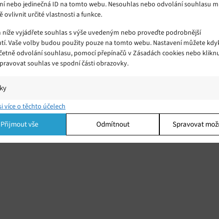
ní nebo jedinečná ID na tomto webu. Nesouhlas nebo odvolání souhlasu 
ě ovlivnit určité vlastnosti a funkce.
m níže vyjádřete souhlas s výše uvedeným nebo proveďte podrobnější
tí. Vaše volby budou použity pouze na tomto webu. Nastavení můžete kdyk
včetně odvolání souhlasu, pomocí přepínačů v Zásadách cookies nebo klikn
Spravovat souhlas ve spodní části obrazovky.
iky
í a/nebo přístup k informacím v zařízení, Porozumění publiku prostřednict
si více o těchto účelech
ik nebo kombinací údajů z různých zdrojů.
Přijmout vše
Odmítnout
Spravovat mož
ing
í a/nebo přístup k informacím v zařízení, Použití omezených údajů k výběr
 Vytváření profilů pro personalizovanou reklamu, Používání profilů k výběr
lizované reklamy, Vytváření profilů pro personalizovaný obsah, Používání
 pro výběr personalizovaného obsahu, Použití omezených údajů k výběru
.
Vžd