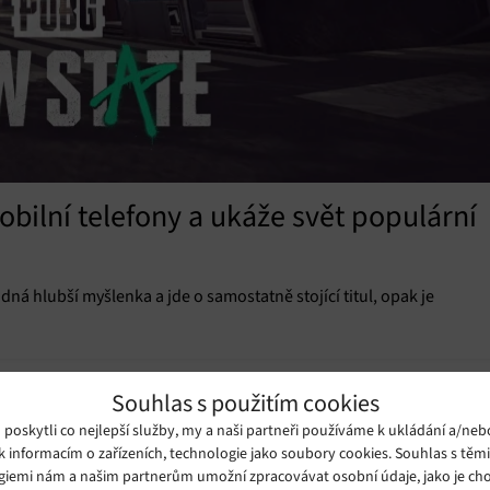
bilní telefony a ukáže svět populární
ná hlubší myšlenka a jde o samostatně stojící titul, opak je
Souhlas s použitím cookies
oskytli co nejlepší služby, my a naši partneři používáme k ukládání a/neb
k informacím o zařízeních, technologie jako soubory cookies. Souhlas s těm
giemi nám a našim partnerům umožní zpracovávat osobní údaje, jako je cho