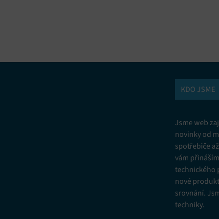
vání a kombinování údajů z jiných zdrojů údajů, Propojení různých
í, Identifikace zařízení na základě automaticky přenášených informací.
ní bezpečnosti, předcházení a zjišťování podvodů a odstraňování chyb,
vání a zobrazování reklamy a obsahu, Ukládání a sdělování voleb
Vžd
 osobních údajů.
KDO JSME
Jsme web zají
novinky od m
spotřebiče a
vám přinášíme
technického 
nové produkt
srovnání. Js
techniky.