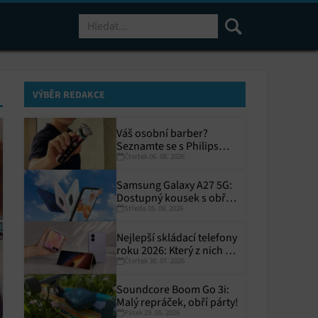
Hledat
VÝBĚR REDAKCE
Váš osobní barber?
Seznamte se s Philips
Čtvrtek 06. 08. 2026
i9000 Prestige Ultra
Samsung Galaxy A27 5G:
Dostupný kousek s obřím
Středa 05. 08. 2026
displejem
Nejlepší skládací telefony
roku 2026: Který z nich si
Čtvrtek 30. 07. 2026
zaslouží místo ve vaší
kapse?
Soundcore Boom Go 3i:
Malý repráček, obří párty!
Pátek 29. 05. 2026