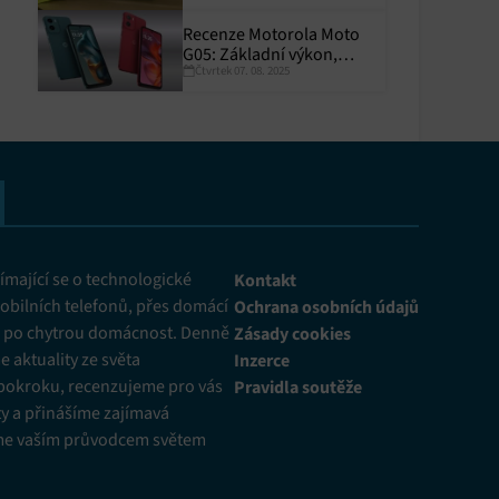
Recenze Motorola Moto
G05: Základní výkon,
Čtvrtek 07. 08. 2025
skvělá výdrž
y aktivní
mající se o technologické
Kontakt
obilních telefonů, přes domácí
Ochrana osobních údajů
ž po chytrou domácnost. Denně
Zásady cookies
 aktuality ze světa
Inzerce
pokroku, recenzujeme pro vás
Pravidla soutěže
y a přinášíme zajímavá
me vaším průvodcem světem