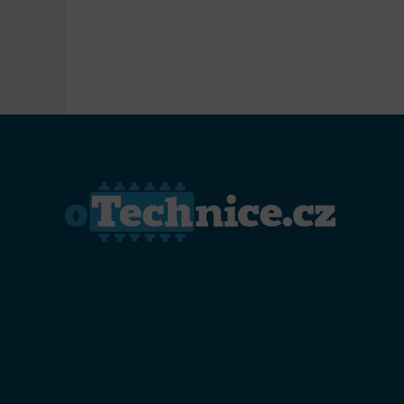
Přiřazo
zařízen
Zajiště
Poskyto
ochrany