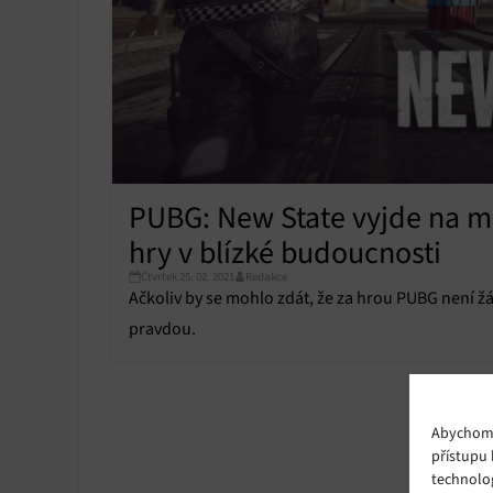
PUBG: New State vyjde na mo
hry v blízké budoucnosti
Čtvrtek 25. 02. 2021
Redakce
Ačkoliv by se mohlo zdát, že za hrou PUBG není žád
pravdou.
Abychom p
přístupu 
technolo