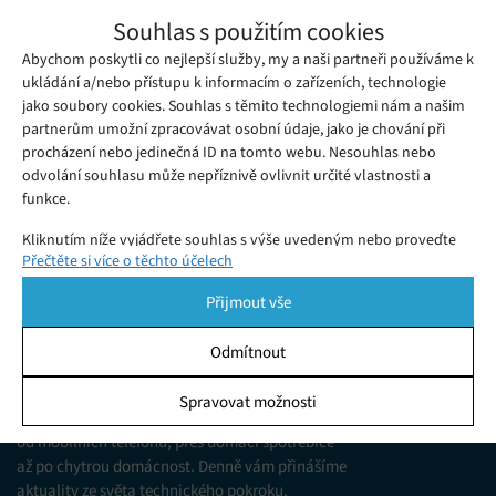
HONOR 600 Pro: Lovec dokonalých
Souhlas s použitím cookies
nočních snímků
Abychom poskytli co nejlepší služby, my a naši partneři používáme k
Pátek 03. 07. 2026
Ivana
Brutální výkon i luxusní unibody design. Zjistěte, jak dopadl
ukládání a/nebo přístupu k informacím o zařízeních, technologie
jako soubory cookies. Souhlas s těmito technologiemi nám a našim
HONOR 600 Pro v mém osobním testu a v čem naprosto drtí
partnerům umožní zpracovávat osobní údaje, jako je chování při
konkurenci!
procházení nebo jedinečná ID na tomto webu. Nesouhlas nebo
odvolání souhlasu může nepříznivě ovlivnit určité vlastnosti a
funkce.
Kliknutím níže vyjádřete souhlas s výše uvedeným nebo proveďte
Přečtěte si více o těchto účelech
podrobnější rozhodnutí. Vaše volby budou použity pouze na tomto
webu. Nastavení můžete kdykoli změnit, včetně odvolání souhlasu,
Přijmout vše
pomocí přepínačů v Zásadách cookies nebo kliknutím na tlačítko
Spravovat souhlas ve spodní části obrazovky.
Odmítnout
KDO JSME
Statistiky
Spravovat možnosti
Jsme web zajímající se o technologické novinky
Ukládání a/nebo přístup k informacím v zařízení, Porozumění
od mobilních telefonů, přes domácí spotřebiče
publiku prostřednictvím statistik nebo kombinací údajů z
různých zdrojů.
až po chytrou domácnost. Denně vám přinášíme
aktuality ze světa technického pokroku,