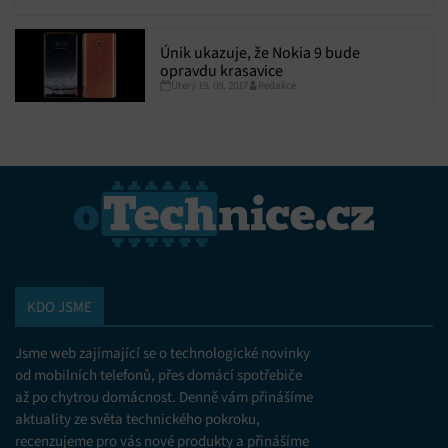
Marketing
Ukládání a/nebo přístup k informacím v zařízení, Použití
Únik ukazuje, že Nokia 9 bude
omezených údajů k výběru reklam, Vytváření profilů pro
opravdu krasavice
personalizovanou reklamu, Používání profilů k výběru
Úterý 19. 09. 2017
Redakce
personalizované reklamy, Vytváření profilů pro
personalizovaný obsah, Používání profilů pro výběr
personalizovaného obsahu, Použití omezených údajů k výběru
obsahu.
Funkce
Vždy aktivní
Přiřazování a kombinování údajů z jiných zdrojů
údajů, Propojení různých zařízení, Identifikace
zařízení na základě automaticky přenášených
informací.
KDO JSME
Zajištění bezpečnosti, předcházení a zjišťování
podvodů a odstraňování chyb, Poskytování a
Jsme web zajímající se o technologické novinky
Vždy aktivní
zobrazování reklamy a obsahu, Ukládání a sdělování
od mobilních telefonů, přes domácí spotřebiče
voleb ochrany osobních údajů.
až po chytrou domácnost. Denně vám přinášíme
aktuality ze světa technického pokroku,
recenzujeme pro vás nové produkty a přinášíme