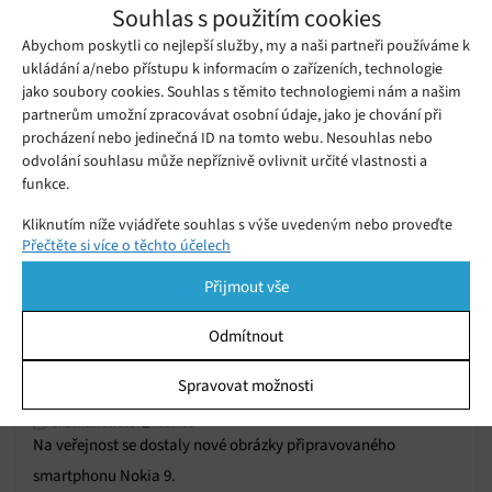
Souhlas s použitím cookies
společně 19. ledna
Úterý 05. 12. 2017
Redakce
Abychom poskytli co nejlepší služby, my a naši partneři používáme k
ukládání a/nebo přístupu k informacím o zařízeních, technologie
jako soubory cookies. Souhlas s těmito technologiemi nám a našim
partnerům umožní zpracovávat osobní údaje, jako je chování při
procházení nebo jedinečná ID na tomto webu. Nesouhlas nebo
odvolání souhlasu může nepříznivě ovlivnit určité vlastnosti a
funkce.
Kliknutím níže vyjádřete souhlas s výše uvedeným nebo proveďte
Přečtěte si více o těchto účelech
podrobnější rozhodnutí. Vaše volby budou použity pouze na tomto
webu. Nastavení můžete kdykoli změnit, včetně odvolání souhlasu,
Přijmout vše
pomocí přepínačů v Zásadách cookies nebo kliknutím na tlačítko
Spravovat souhlas ve spodní části obrazovky.
Odmítnout
Díky novému úniku toho víme o chystané
Statistiky
Spravovat možnosti
Nokii 9 zase o něco více
Ukládání a/nebo přístup k informacím v zařízení, Porozumění
Pondělí 25. 09. 2017
Redakce
publiku prostřednictvím statistik nebo kombinací údajů z
Na veřejnost se dostaly nové obrázky připravovaného
různých zdrojů.
smartphonu Nokia 9.