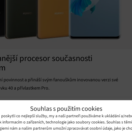
nnější procesor současnosti
em
í povinnost a přináší svým fanouškům inovovanou verzi své
vku 40 a přívlastkem Pro.
Souhlas s použitím cookies
oskytli co nejlepší služby, my a naši partneři používáme k ukládání a/neb
k informacím o zařízeních, technologie jako soubory cookies. Souhlas s těm
giemi nám a našim partnerům umožní zpracovávat osobní údaje, jako je cho