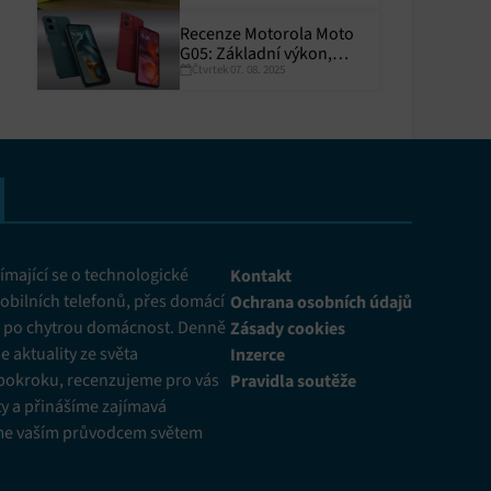
Recenze Motorola Moto
G05: Základní výkon,
Čtvrtek 07. 08. 2025
skvělá výdrž
y aktivní
mající se o technologické
Kontakt
obilních telefonů, přes domácí
Ochrana osobních údajů
ž po chytrou domácnost. Denně
Zásady cookies
 aktuality ze světa
Inzerce
pokroku, recenzujeme pro vás
Pravidla soutěže
y a přinášíme zajímavá
me vaším průvodcem světem