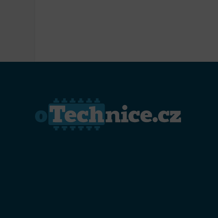
Přiřazo
zařízen
Zajiště
Poskyto
ochrany