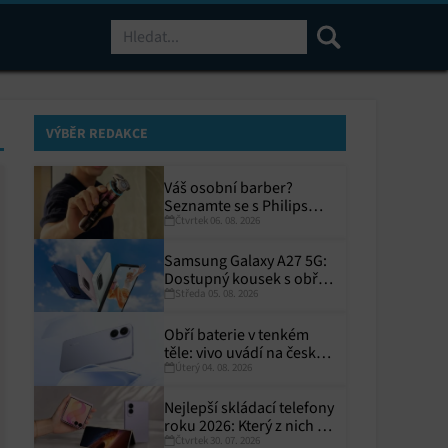
Hledat
VÝBĚR REDAKCE
Váš osobní barber?
Seznamte se s Philips
Čtvrtek 06. 08. 2026
i9000 Prestige Ultra
Samsung Galaxy A27 5G:
Dostupný kousek s obřím
Středa 05. 08. 2026
displejem
Obří baterie v tenkém
těle: vivo uvádí na český
Úterý 04. 08. 2026
trh V70 Lite 5G
Nejlepší skládací telefony
roku 2026: Který z nich si
Čtvrtek 30. 07. 2026
zaslouží místo ve vaší