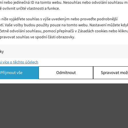
ní nebo jedinečná ID na tomto webu. Nesouhlas nebo odvolání souhlasu 
ě ovlivnit určité vlastnosti a funkce.
m níže vyjádřete souhlas s výše uvedeným nebo proveďte podrobnější
tí. Vaše volby budou použity pouze na tomto webu. Nastavení můžete kdyk
včetně odvolání souhlasu, pomocí přepínačů v Zásadách cookies nebo klikn
Spravovat souhlas ve spodní části obrazovky.
iky
í a/nebo přístup k informacím v zařízení, Porozumění publiku prostřednict
si více o těchto účelech
ik nebo kombinací údajů z různých zdrojů.
Přijmout vše
Odmítnout
Spravovat mož
ing
í a/nebo přístup k informacím v zařízení, Použití omezených údajů k výběr
 Vytváření profilů pro personalizovanou reklamu, Používání profilů k výběr
lizované reklamy, Vytváření profilů pro personalizovaný obsah, Používání
 pro výběr personalizovaného obsahu, Použití omezených údajů k výběru
.
Vžd