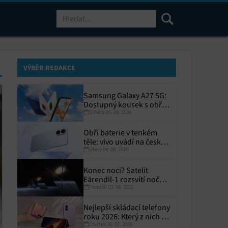
Hledat
VÝBĚR REDAKCE
Samsung Galaxy A27 5G:
Dostupný kousek s obřím
Středa 05. 08. 2026
displejem
Obří baterie v tenkém
těle: vivo uvádí na český
Úterý 04. 08. 2026
trh V70 Lite 5G
Konec noci? Satelit
Eärendil-1 rozsvítí noční
Pondělí 03. 08. 2026
Zemi
Nejlepší skládací telefony
roku 2026: Který z nich si
Čtvrtek 30. 07. 2026
zaslouží místo ve vaší