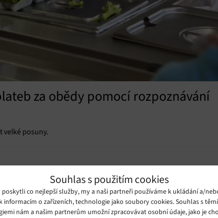
m plateb za obědy pomocí rozpoznávání
t velké posuny.
Souhlas s použitím cookies
oskytli co nejlepší služby, my a naši partneři používáme k ukládání a/neb
k informacím o zařízeních, technologie jako soubory cookies. Souhlas s těm
giemi nám a našim partnerům umožní zpracovávat osobní údaje, jako je cho