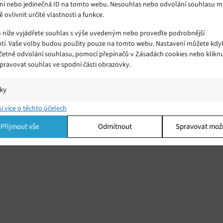
ní nebo jedinečná ID na tomto webu. Nesouhlas nebo odvolání souhlasu 
ě ovlivnit určité vlastnosti a funkce.
m níže vyjádřete souhlas s výše uvedeným nebo proveďte podrobnější
tí. Vaše volby budou použity pouze na tomto webu. Nastavení můžete kdyk
včetně odvolání souhlasu, pomocí přepínačů v Zásadách cookies nebo klikn
Spravovat souhlas ve spodní části obrazovky.
iky
í a/nebo přístup k informacím v zařízení, Porozumění publiku prostřednict
si více o těchto účelech
ik nebo kombinací údajů z různých zdrojů.
Přijmout vše
Odmítnout
Spravovat mož
ing
í a/nebo přístup k informacím v zařízení, Použití omezených údajů k výběr
 Vytváření profilů pro personalizovanou reklamu, Používání profilů k výběr
lizované reklamy, Vytváření profilů pro personalizovaný obsah, Používání
 pro výběr personalizovaného obsahu, Použití omezených údajů k výběru
.
Vžd