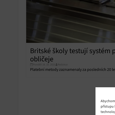
Britské školy testují systé
obličeje
Pondělí 18. 10. 2021
Redakce
Platební metody zaznamenaly za posledních 20 le
Abychom p
přístupu 
technolo