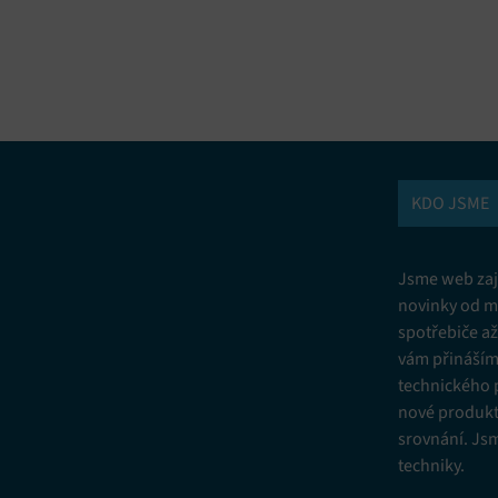
vání a kombinování údajů z jiných zdrojů údajů, Propojení různých
í, Identifikace zařízení na základě automaticky přenášených informací.
ní bezpečnosti, předcházení a zjišťování podvodů a odstraňování chyb,
vání a zobrazování reklamy a obsahu, Ukládání a sdělování voleb
Vžd
 osobních údajů.
KDO JSME
Jsme web zají
novinky od m
spotřebiče a
vám přinášíme
technického 
nové produkt
srovnání. Js
techniky.