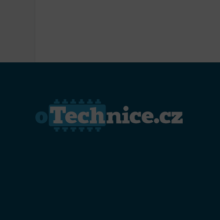
Přiřazo
zařízen
Zajiště
Poskyto
ochrany