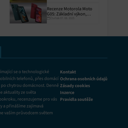
Recenze Motorola Moto
G05: Základní výkon,
Čtvrtek 07. 08. 2025
skvělá výdrž
y aktivní
mající se o technologické
Kontakt
obilních telefonů, přes domácí
Ochrana osobních údajů
ž po chytrou domácnost. Denně
Zásady cookies
 aktuality ze světa
Inzerce
pokroku, recenzujeme pro vás
Pravidla soutěže
y a přinášíme zajímavá
me vaším průvodcem světem