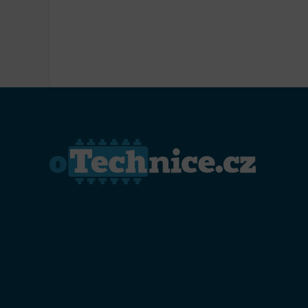
Přiřazo
zařízen
Zajiště
Poskyto
ochrany