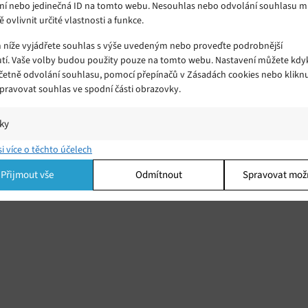
ní nebo jedinečná ID na tomto webu. Nesouhlas nebo odvolání souhlasu 
ě ovlivnit určité vlastnosti a funkce.
m níže vyjádřete souhlas s výše uvedeným nebo proveďte podrobnější
tí. Vaše volby budou použity pouze na tomto webu. Nastavení můžete kdyk
včetně odvolání souhlasu, pomocí přepínačů v Zásadách cookies nebo klikn
Spravovat souhlas ve spodní části obrazovky.
tu
na
iky
kou
í a/nebo přístup k informacím v zařízení, Porozumění publiku prostřednict
si více o těchto účelech
ik nebo kombinací údajů z různých zdrojů.
lní
Přijmout vše
Odmítnout
Spravovat mož
ing
í a/nebo přístup k informacím v zařízení, Použití omezených údajů k výběr
 Vytváření profilů pro personalizovanou reklamu, Používání profilů k výběr
lizované reklamy, Vytváření profilů pro personalizovaný obsah, Používání
 pro výběr personalizovaného obsahu, Použití omezených údajů k výběru
.
Vžd