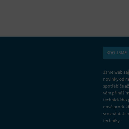
vání a kombinování údajů z jiných zdrojů údajů, Propojení různých
í, Identifikace zařízení na základě automaticky přenášených informací.
ní bezpečnosti, předcházení a zjišťování podvodů a odstraňování chyb,
vání a zobrazování reklamy a obsahu, Ukládání a sdělování voleb
Vžd
 osobních údajů.
KDO JSME
Jsme web zají
novinky od m
spotřebiče a
vám přinášíme
technického 
nové produkt
srovnání. Js
techniky.