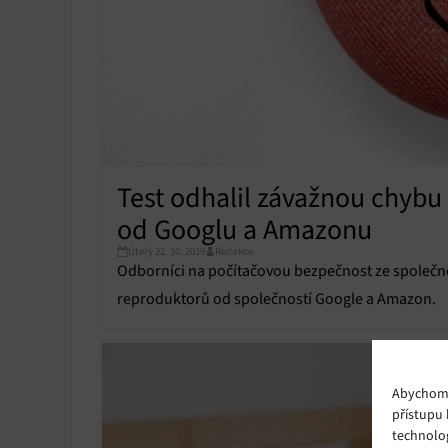
Test odhalil závažnou chybu
od Googlu a Amazonu
Úterý 22. 10. 2019
Redakce
Odborníci na počítačovou bezpečnost ze společno
reproduktorů od společností Google a Amazon.
Abychom p
přístupu 
technolo