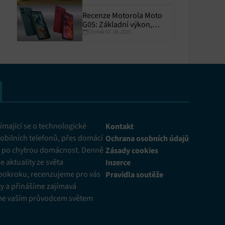
Recenze Motorola Moto
G05: Základní výkon,
Čtvrtek 07. 08. 2025
skvělá výdrž
y aktivní
mající se o technologické
Kontakt
obilních telefonů, přes domácí
Ochrana osobních údajů
ž po chytrou domácnost. Denně
Zásady cookies
 aktuality ze světa
Inzerce
pokroku, recenzujeme pro vás
Pravidla soutěže
y a přinášíme zajímavá
me vaším průvodcem světem