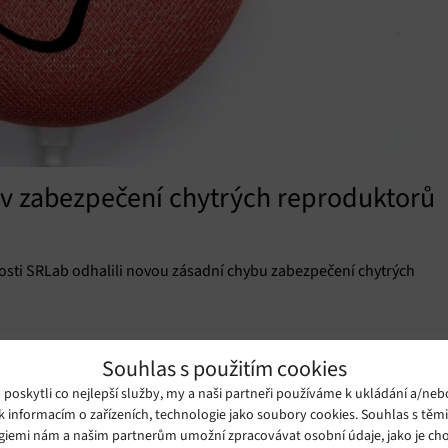
 v zabezpečení chytrých reproduktorů
sti SRLab odhalili novou zásadní chybu zabezpečení chytrých
Souhlas s použitím cookies
oskytli co nejlepší služby, my a naši partneři používáme k ukládání a/neb
k informacím o zařízeních, technologie jako soubory cookies. Souhlas s těm
giemi nám a našim partnerům umožní zpracovávat osobní údaje, jako je cho