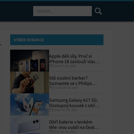
Hledat
VÝBĚR REDAKCE
Apple dělí síly. Proč si
iPhone 18 zaslouží vlastní
Pátek 07. 08. 2026
termín?
Váš osobní barber?
Seznamte se s Philips
Čtvrtek 06. 08. 2026
i9000 Prestige Ultra
Samsung Galaxy A27 5G:
Dostupný kousek s obřím
Středa 05. 08. 2026
displejem
Obří baterie v tenkém
těle: vivo uvádí na český
Úterý 04. 08. 2026
trh V70 Lite 5G