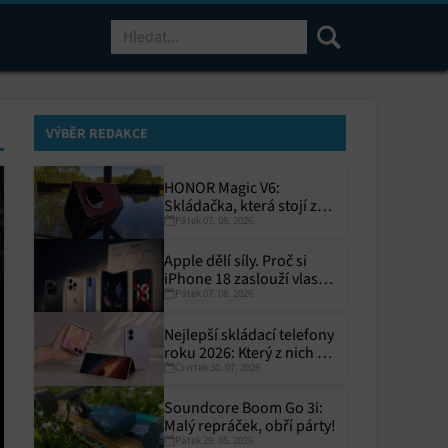
Hledat
VÝBĚR REDAKCE
HONOR Magic V6:
Skládačka, která stojí za
Pátek 07. 08. 2026
to
Apple dělí síly. Proč si
iPhone 18 zaslouží vlastní
Pátek 07. 08. 2026
termín?
Nejlepší skládací telefony
roku 2026: Který z nich si
Čtvrtek 30. 07. 2026
zaslouží místo ve vaší
kapse?
Soundcore Boom Go 3i:
Malý repráček, obří párty!
Pátek 29. 05. 2026