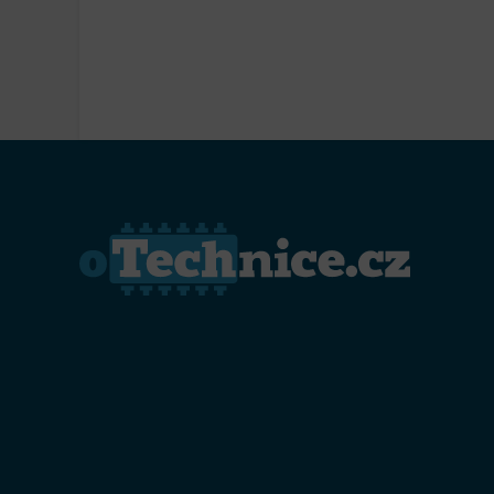
Přiřazo
zařízen
Zajiště
Poskyto
ochrany