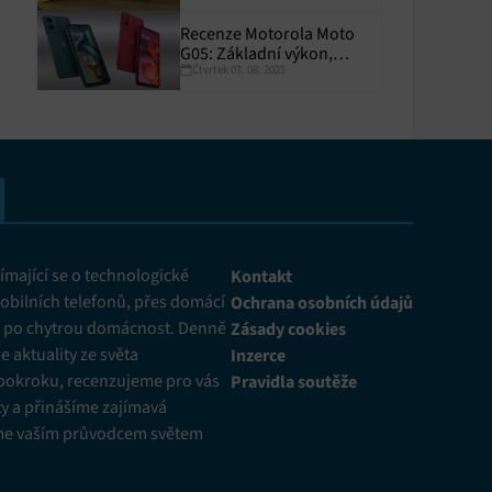
Recenze Motorola Moto
G05: Základní výkon,
Čtvrtek 07. 08. 2025
skvělá výdrž
y aktivní
mající se o technologické
Kontakt
obilních telefonů, přes domácí
Ochrana osobních údajů
ž po chytrou domácnost. Denně
Zásady cookies
 aktuality ze světa
Inzerce
pokroku, recenzujeme pro vás
Pravidla soutěže
y a přinášíme zajímavá
me vaším průvodcem světem