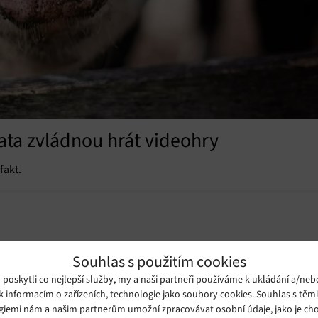
ata zvládnou hrát videohry
fakt.
Souhlas s použitím cookies
oskytli co nejlepší služby, my a naši partneři používáme k ukládání a/neb
k informacím o zařízeních, technologie jako soubory cookies. Souhlas s těm
giemi nám a našim partnerům umožní zpracovávat osobní údaje, jako je cho