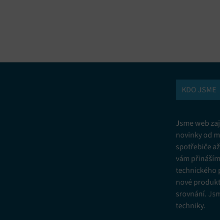
vání a kombinování údajů z jiných zdrojů údajů, Propojení různých
í, Identifikace zařízení na základě automaticky přenášených informací.
ní bezpečnosti, předcházení a zjišťování podvodů a odstraňování chyb,
vání a zobrazování reklamy a obsahu, Ukládání a sdělování voleb
Vžd
 osobních údajů.
KDO JSME
Jsme web zají
novinky od m
spotřebiče a
vám přinášíme
technického 
nové produkt
srovnání. Js
techniky.