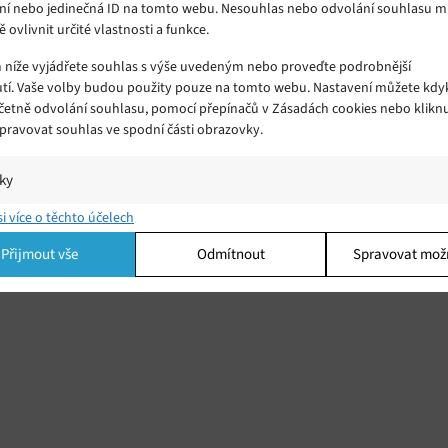
ní nebo jedinečná ID na tomto webu. Nesouhlas nebo odvolání souhlasu 
ě ovlivnit určité vlastnosti a funkce.
m níže vyjádřete souhlas s výše uvedeným nebo proveďte podrobnější
tí. Vaše volby budou použity pouze na tomto webu. Nastavení můžete kdyk
včetně odvolání souhlasu, pomocí přepínačů v Zásadách cookies nebo klikn
Spravovat souhlas ve spodní části obrazovky.
iky
í a/nebo přístup k informacím v zařízení, Porozumění publiku prostřednict
si více o těchto účelech
ik nebo kombinací údajů z různých zdrojů.
Přijmout vše
Odmítnout
Spravovat mož
ing
í a/nebo přístup k informacím v zařízení, Použití omezených údajů k výběr
 Vytváření profilů pro personalizovanou reklamu, Používání profilů k výběr
lizované reklamy, Vytváření profilů pro personalizovaný obsah, Používání
 pro výběr personalizovaného obsahu, Použití omezených údajů k výběru
.
Vžd