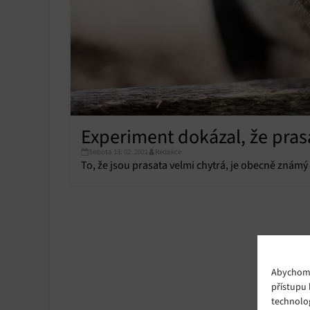
Experiment dokázal, že pras
Sobota 13. 02. 2021
Redakce
To, že jsou prasata velmi chytrá, je obecně známý 
Abychom p
přístupu 
technolo