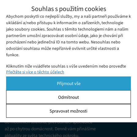
Počítač v klávesnici: Nový Pi 500+ láká na
Souhlas s použitím cookies
RGB klávesy a SSD
Abychom poskytli co nejlepší služby, my a naši partneři používáme k
Pondělí 29. 09. 2025
Ivana
Počítač v klávesnici Raspberry Pi 500+ s 16 GB RAM, SSD
ukládání a/nebo přístupu k informacím o zařízeních, technologie
jako soubory cookies. Souhlas s těmito technologiemi nám a našim
úložištěm a mechanickou RGB klávesnicí nabízí kompaktní
partnerům umožní zpracovávat osobní údaje, jako je chování při
výkon pro každodenní použití.
procházení nebo jedinečná ID na tomto webu. Nesouhlas nebo
odvolání souhlasu může nepříznivě ovlivnit určité vlastnosti a
funkce.
Kliknutím níže vyjádřete souhlas s výše uvedeným nebo proveďte
Přečtěte si více o těchto účelech
podrobnější rozhodnutí. Vaše volby budou použity pouze na tomto
webu. Nastavení můžete kdykoli změnit, včetně odvolání souhlasu,
Přijmout vše
pomocí přepínačů v Zásadách cookies nebo kliknutím na tlačítko
Spravovat souhlas ve spodní části obrazovky.
Odmítnout
KDO JSME
Statistiky
Spravovat možnosti
Jsme web zajímající se o technologické novinky
Ukládání a/nebo přístup k informacím v zařízení, Porozumění
od mobilních telefonů, přes domácí spotřebiče
publiku prostřednictvím statistik nebo kombinací údajů z
různých zdrojů.
až po chytrou domácnost. Denně vám přinášíme
aktuality ze světa technického pokroku,