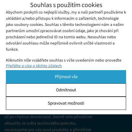
Protoclone je robot se syntetickými svaly
Souhlas s použitím cookies
Pondělí 24. 02. 2025
Samuel
Abychom poskytli co nejlepší služby, my a naši partneři používáme k
Společnost Clone Robotics nedávno představila svůj
ukládání a/nebo přístupu k informacím o zařízeních, technologie
nejnovější prototyp humanoidního robota s názvem
jako soubory cookies. Souhlas s těmito technologiemi nám a našim
Protoclone.
partnerům umožní zpracovávat osobní údaje, jako je chování při
procházení nebo jedinečná ID na tomto webu. Nesouhlas nebo
odvolání souhlasu může nepříznivě ovlivnit určité vlastnosti a
funkce.
Kliknutím níže vyjádřete souhlas s výše uvedeným nebo proveďte
Přečtěte si více o těchto účelech
podrobnější rozhodnutí. Vaše volby budou použity pouze na tomto
webu. Nastavení můžete kdykoli změnit, včetně odvolání souhlasu,
Přijmout vše
pomocí přepínačů v Zásadách cookies nebo kliknutím na tlačítko
Spravovat souhlas ve spodní části obrazovky.
Odmítnout
KDO JSME
Statistiky
Spravovat možnosti
Jsme web zajímající se o technologické novinky
Ukládání a/nebo přístup k informacím v zařízení, Porozumění
od mobilních telefonů, přes domácí spotřebiče
publiku prostřednictvím statistik nebo kombinací údajů z
až po chytrou domácnost. Denně vám přinášíme
různých zdrojů.
aktuality ze světa technického pokroku,
recenzujeme pro vás nové produkty a přinášíme