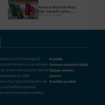
Recenze Motorola Moto
G05: Základní výkon,
Čtvrtek 07. 08. 2025
skvělá výdrž
y aktivní
mající se o technologické
Kontakt
obilních telefonů, přes domácí
Ochrana osobních údajů
ž po chytrou domácnost. Denně
Zásady cookies
 aktuality ze světa
Inzerce
pokroku, recenzujeme pro vás
Pravidla soutěže
y a přinášíme zajímavá
me vaším průvodcem světem