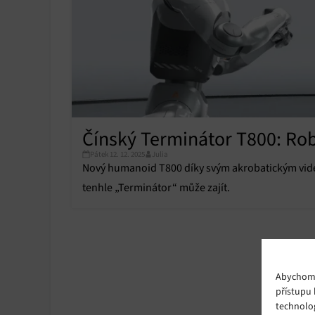
Čínský Terminátor T800: Rob
Pátek 12. 12. 2025
Julia
Nový humanoid T800 díky svým akrobatickým vide
tenhle „Terminátor“ může zajít.
Abychom p
přístupu 
technolo