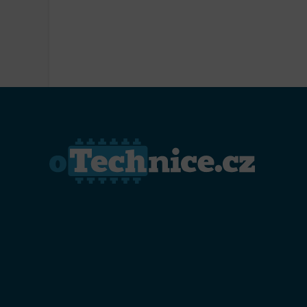
Přiřazo
zařízen
Zajiště
Poskyto
ochrany