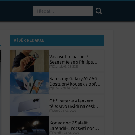
Hledat
VÝBĚR REDAKCE
Váš osobní barber?
Seznamte se s Philips
Čtvrtek 06. 08. 2026
i9000 Prestige Ultra
Samsung Galaxy A27 5G:
Dostupný kousek s obřím
Středa 05. 08. 2026
displejem
Obří baterie v tenkém
těle: vivo uvádí na český
Úterý 04. 08. 2026
trh V70 Lite 5G
Konec noci? Satelit
Eärendil-1 rozsvítí noční
Pondělí 03. 08. 2026
Zemi