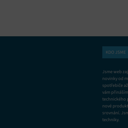
vání a kombinování údajů z jiných zdrojů údajů, Propojení různých
í, Identifikace zařízení na základě automaticky přenášených informací.
ní bezpečnosti, předcházení a zjišťování podvodů a odstraňování chyb,
vání a zobrazování reklamy a obsahu, Ukládání a sdělování voleb
Vžd
 osobních údajů.
KDO JSME
Jsme web zají
novinky od m
spotřebiče a
vám přinášíme
technického 
nové produkt
srovnání. Js
techniky.