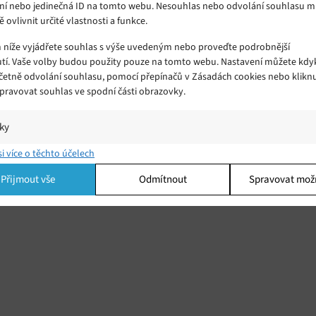
ní nebo jedinečná ID na tomto webu. Nesouhlas nebo odvolání souhlasu 
ě ovlivnit určité vlastnosti a funkce.
m níže vyjádřete souhlas s výše uvedeným nebo proveďte podrobnější
tí. Vaše volby budou použity pouze na tomto webu. Nastavení můžete kdyk
včetně odvolání souhlasu, pomocí přepínačů v Zásadách cookies nebo klikn
Spravovat souhlas ve spodní části obrazovky.
iky
í a/nebo přístup k informacím v zařízení, Porozumění publiku prostřednict
si více o těchto účelech
ik nebo kombinací údajů z různých zdrojů.
Přijmout vše
Odmítnout
Spravovat mož
ing
í a/nebo přístup k informacím v zařízení, Použití omezených údajů k výběr
 Vytváření profilů pro personalizovanou reklamu, Používání profilů k výběr
lizované reklamy, Vytváření profilů pro personalizovaný obsah, Používání
 pro výběr personalizovaného obsahu, Použití omezených údajů k výběru
.
Vžd