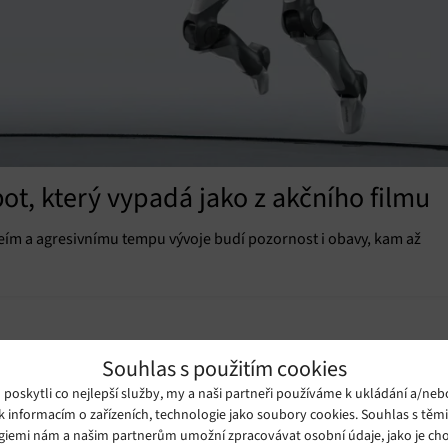
ot, který vypadá jako z akčního filmu
ím a agresivnímu tempu vývoje budí pozornost i obavy, kam až
Souhlas s použitím cookies
oskytli co nejlepší služby, my a naši partneři používáme k ukládání a/neb
k informacím o zařízeních, technologie jako soubory cookies. Souhlas s těm
giemi nám a našim partnerům umožní zpracovávat osobní údaje, jako je cho