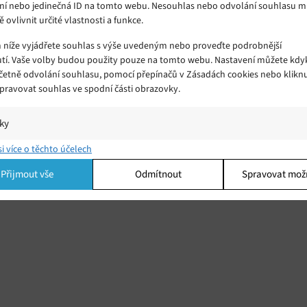
ní nebo jedinečná ID na tomto webu. Nesouhlas nebo odvolání souhlasu 
ě ovlivnit určité vlastnosti a funkce.
m níže vyjádřete souhlas s výše uvedeným nebo proveďte podrobnější
tí. Vaše volby budou použity pouze na tomto webu. Nastavení můžete kdyk
včetně odvolání souhlasu, pomocí přepínačů v Zásadách cookies nebo klikn
Spravovat souhlas ve spodní části obrazovky.
iky
í a/nebo přístup k informacím v zařízení, Porozumění publiku prostřednict
si více o těchto účelech
ik nebo kombinací údajů z různých zdrojů.
Přijmout vše
Odmítnout
Spravovat mož
ing
í a/nebo přístup k informacím v zařízení, Použití omezených údajů k výběr
 Vytváření profilů pro personalizovanou reklamu, Používání profilů k výběr
lizované reklamy, Vytváření profilů pro personalizovaný obsah, Používání
 pro výběr personalizovaného obsahu, Použití omezených údajů k výběru
.
Vžd