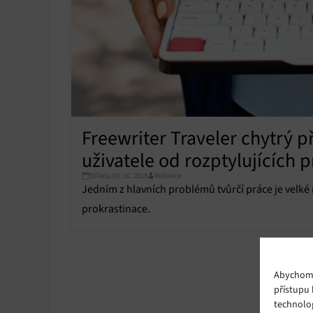
Freewriter Traveler chytrý p
uživatele od rozptylujících 
Středa 03. 10. 2018
Redakce
Jedním z hlavních problémů tvůrčí práce je velk
prokrastinace.
Abychom p
přístupu 
technolo