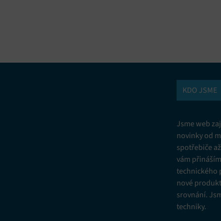
vání a kombinování údajů z jiných zdrojů údajů, Propojení různých
í, Identifikace zařízení na základě automaticky přenášených informací.
ní bezpečnosti, předcházení a zjišťování podvodů a odstraňování chyb,
vání a zobrazování reklamy a obsahu, Ukládání a sdělování voleb
Vžd
 osobních údajů.
KDO JSME
Jsme web zají
novinky od m
spotřebiče a
vám přinášíme
technického 
nové produkt
srovnání. Js
techniky.