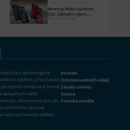
Recenze Motorola Moto
G05: Základní výkon,
Čtvrtek 07. 08. 2025
skvělá výdrž
y aktivní
mající se o technologické
Kontakt
obilních telefonů, přes domácí
Ochrana osobních údajů
ž po chytrou domácnost. Denně
Zásady cookies
 aktuality ze světa
Inzerce
pokroku, recenzujeme pro vás
Pravidla soutěže
y a přinášíme zajímavá
me vaším průvodcem světem