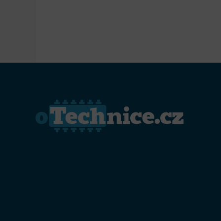
Přiřazo
zařízen
Zajiště
Poskyto
ochrany