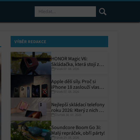
Hledat
VÝBĚR REDAKCE
HONOR Magic V6:
Skládačka, která stojí za
Pátek 07. 08. 2026
to
Apple dělí síly. Proč si
iPhone 18 zaslouží vlastní
Pátek 07. 08. 2026
termín?
Nejlepší skládací telefony
roku 2026: Který z nich si
Čtvrtek 30. 07. 2026
zaslouží místo ve vaší
kapse?
Soundcore Boom Go 3i:
Malý repráček, obří párty!
Pátek 29. 05. 2026