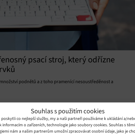
řenosný psací stroj, který odřízne
prvků
é množství podnětů a z toho pramenící nesoustředěnost a
Souhlas s použitím cookies
oskytli co nejlepší služby, my a naši partneři používáme k ukládání a/neb
k informacím o zařízeních, technologie jako soubory cookies. Souhlas s těm
giemi nám a našim partnerům umožní zpracovávat osobní údaje, jako je cho