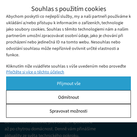
Oficiální zpráva mluví jasně. Telefonu
Souhlas s použitím cookies
OnePlus 9T se nedočkáme
Abychom poskytli co nejlepší služby, my a naši partneři používáme k
Středa 22. 09. 2021
Samuel
Nyní máme konečně jasno – společnost OnePlus totiž
ukládání a/nebo přístupu k informacím o zařízeních, technologie
jako soubory cookies. Souhlas s těmito technologiemi nám a našim
potvrdila, že letos nevydá vlajkovou loď řady T, tedy model
partnerům umožní zpracovávat osobní údaje, jako je chování při
OnePlus 9T.
procházení nebo jedinečná ID na tomto webu. Nesouhlas nebo
odvolání souhlasu může nepříznivě ovlivnit určité vlastnosti a
funkce.
Kliknutím níže vyjádřete souhlas s výše uvedeným nebo proveďte
Přečtěte si více o těchto účelech
podrobnější rozhodnutí. Vaše volby budou použity pouze na tomto
webu. Nastavení můžete kdykoli změnit, včetně odvolání souhlasu,
Přijmout vše
pomocí přepínačů v Zásadách cookies nebo kliknutím na tlačítko
Spravovat souhlas ve spodní části obrazovky.
Odmítnout
KDO JSME
Statistiky
Spravovat možnosti
Jsme web zajímající se o technologické novinky
Ukládání a/nebo přístup k informacím v zařízení, Porozumění
od mobilních telefonů, přes domácí spotřebiče
publiku prostřednictvím statistik nebo kombinací údajů z
různých zdrojů.
až po chytrou domácnost. Denně vám přinášíme
aktuality ze světa technického pokroku,