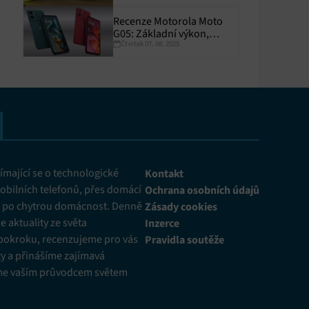
Recenze Motorola Moto
G05: Základní výkon,
Čtvrtek 07. 08. 2025
skvělá výdrž
y aktivní
mající se o technologické
Kontakt
obilních telefonů, přes domácí
Ochrana osobních údajů
ž po chytrou domácnost. Denně
Zásady cookies
 aktuality ze světa
Inzerce
pokroku, recenzujeme pro vás
Pravidla soutěže
y a přinášíme zajímavá
me vaším průvodcem světem