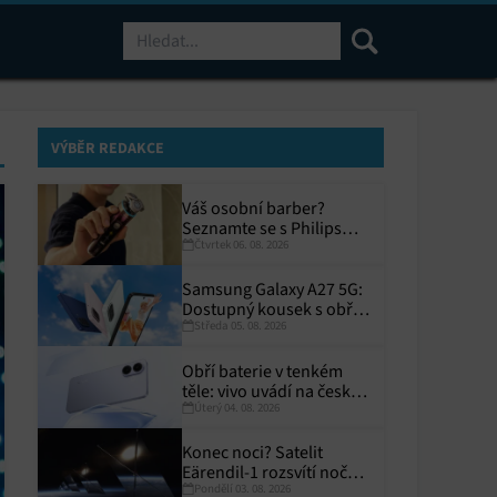
Hledat
VÝBĚR REDAKCE
Váš osobní barber?
Seznamte se s Philips
Čtvrtek 06. 08. 2026
i9000 Prestige Ultra
Samsung Galaxy A27 5G:
Dostupný kousek s obřím
Středa 05. 08. 2026
displejem
Obří baterie v tenkém
těle: vivo uvádí na český
Úterý 04. 08. 2026
trh V70 Lite 5G
Konec noci? Satelit
Eärendil-1 rozsvítí noční
Pondělí 03. 08. 2026
Zemi