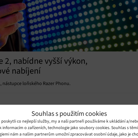
e 2, nabídne vyšší výkon,
vé nabíjení
2, nástupce loňského Razer Phonu.
Souhlas s použitím cookies
oskytli co nejlepší služby, my a naši partneři používáme k ukládání a/neb
k informacím o zařízeních, technologie jako soubory cookies. Souhlas s těm
giemi nám a našim partnerům umožní zpracovávat osobní údaje, jako je cho