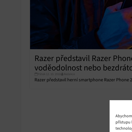
Razer představil Razer Phon
voděodolnost nebo bezdráto
Pátek 12. 10. 2018
Redakce
Razer představil herní smartphone Razer Phone 
Abychom p
přístupu 
technolo