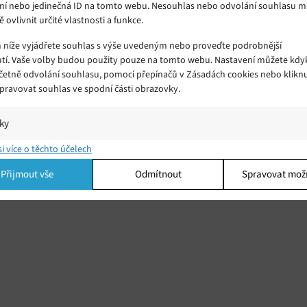
ní nebo jedinečná ID na tomto webu. Nesouhlas nebo odvolání souhlasu 
ě ovlivnit určité vlastnosti a funkce.
m níže vyjádřete souhlas s výše uvedeným nebo proveďte podrobnější
tí. Vaše volby budou použity pouze na tomto webu. Nastavení můžete kdyk
včetně odvolání souhlasu, pomocí přepínačů v Zásadách cookies nebo klikn
Spravovat souhlas ve spodní části obrazovky.
iky
í a/nebo přístup k informacím v zařízení, Porozumění publiku prostřednict
si více o těchto účelech
ik nebo kombinací údajů z různých zdrojů.
Přijmout vše
Odmítnout
Spravovat mož
ing
í a/nebo přístup k informacím v zařízení, Použití omezených údajů k výběr
 Vytváření profilů pro personalizovanou reklamu, Používání profilů k výběr
lizované reklamy, Vytváření profilů pro personalizovaný obsah, Používání
 pro výběr personalizovaného obsahu, Použití omezených údajů k výběru
.
Vžd