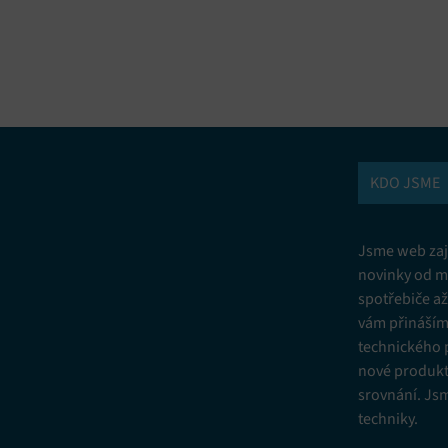
vání a kombinování údajů z jiných zdrojů údajů, Propojení různých
í, Identifikace zařízení na základě automaticky přenášených informací.
ní bezpečnosti, předcházení a zjišťování podvodů a odstraňování chyb,
vání a zobrazování reklamy a obsahu, Ukládání a sdělování voleb
Vžd
 osobních údajů.
KDO JSME
Jsme web zají
novinky od m
spotřebiče a
vám přinášíme
technického 
nové produkt
srovnání. Js
techniky.