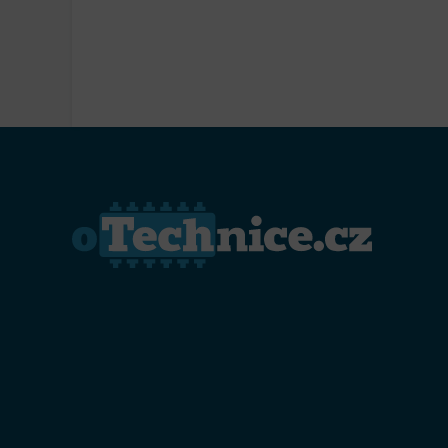
Přiřazo
zařízen
Zajiště
Poskyto
ochrany