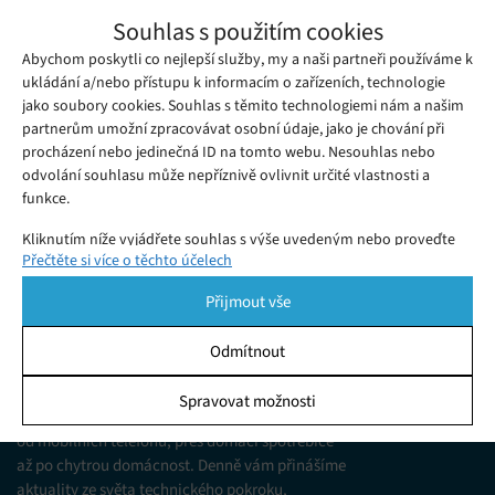
Ulefone Armor 30 Pro: Když jeden displej
Souhlas s použitím cookies
nestačí
Abychom poskytli co nejlepší služby, my a naši partneři používáme k
Pondělí 29. 09. 2025
Adéla
Recenze Ulefone Armor 30 Pro: odolný telefon s 12 800 mAh
ukládání a/nebo přístupu k informacím o zařízeních, technologie
jako soubory cookies. Souhlas s těmito technologiemi nám a našim
baterií, kvalitními fotoaparáty, duálním displejem a funkcí
partnerům umožní zpracovávat osobní údaje, jako je chování při
nočního vidění.
procházení nebo jedinečná ID na tomto webu. Nesouhlas nebo
odvolání souhlasu může nepříznivě ovlivnit určité vlastnosti a
funkce.
Kliknutím níže vyjádřete souhlas s výše uvedeným nebo proveďte
Přečtěte si více o těchto účelech
podrobnější rozhodnutí. Vaše volby budou použity pouze na tomto
webu. Nastavení můžete kdykoli změnit, včetně odvolání souhlasu,
Přijmout vše
pomocí přepínačů v Zásadách cookies nebo kliknutím na tlačítko
Spravovat souhlas ve spodní části obrazovky.
Odmítnout
KDO JSME
Statistiky
Spravovat možnosti
Jsme web zajímající se o technologické novinky
Ukládání a/nebo přístup k informacím v zařízení, Porozumění
od mobilních telefonů, přes domácí spotřebiče
publiku prostřednictvím statistik nebo kombinací údajů z
různých zdrojů.
až po chytrou domácnost. Denně vám přinášíme
aktuality ze světa technického pokroku,