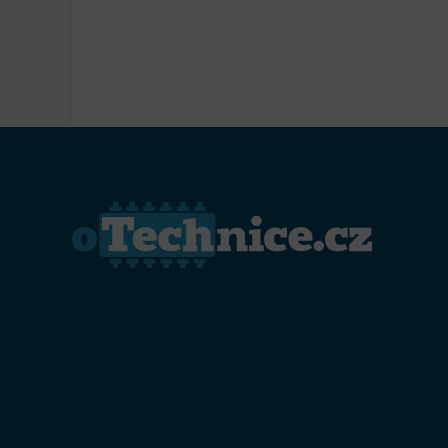
Přiřazo
zařízen
Zajiště
Poskyto
ochrany