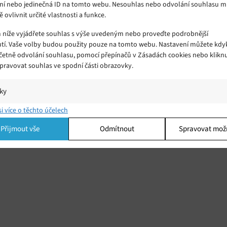
ní nebo jedinečná ID na tomto webu. Nesouhlas nebo odvolání souhlasu 
ě ovlivnit určité vlastnosti a funkce.
m níže vyjádřete souhlas s výše uvedeným nebo proveďte podrobnější
tí. Vaše volby budou použity pouze na tomto webu. Nastavení můžete kdyk
včetně odvolání souhlasu, pomocí přepínačů v Zásadách cookies nebo klikn
Spravovat souhlas ve spodní části obrazovky.
iky
í a/nebo přístup k informacím v zařízení, Porozumění publiku prostřednict
si více o těchto účelech
ik nebo kombinací údajů z různých zdrojů.
Přijmout vše
Odmítnout
Spravovat mož
ing
í a/nebo přístup k informacím v zařízení, Použití omezených údajů k výběr
 Vytváření profilů pro personalizovanou reklamu, Používání profilů k výběr
lizované reklamy, Vytváření profilů pro personalizovaný obsah, Používání
 pro výběr personalizovaného obsahu, Použití omezených údajů k výběru
.
Vžd