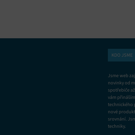
vání a kombinování údajů z jiných zdrojů údajů, Propojení různých
í, Identifikace zařízení na základě automaticky přenášených informací.
ní bezpečnosti, předcházení a zjišťování podvodů a odstraňování chyb,
vání a zobrazování reklamy a obsahu, Ukládání a sdělování voleb
Vžd
 osobních údajů.
KDO JSME
Jsme web zají
novinky od m
spotřebiče a
vám přinášíme
technického 
nové produkt
srovnání. Js
techniky.