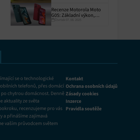
Recenze Motorola Moto
G05: Základní výkon,
Čtvrtek 07. 08. 2025
skvělá výdrž
y aktivní
mající se o technologické
Kontakt
obilních telefonů, přes domácí
Ochrana osobních údajů
ž po chytrou domácnost. Denně
Zásady cookies
 aktuality ze světa
Inzerce
pokroku, recenzujeme pro vás
Pravidla soutěže
y a přinášíme zajímavá
me vaším průvodcem světem