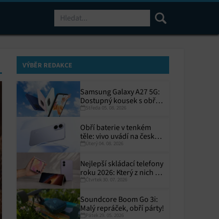
Hledat
VÝBĚR REDAKCE
Samsung Galaxy A27 5G:
Dostupný kousek s obřím
Středa 05. 08. 2026
displejem
Obří baterie v tenkém
těle: vivo uvádí na český
Úterý 04. 08. 2026
trh V70 Lite 5G
Nejlepší skládací telefony
roku 2026: Který z nich si
Čtvrtek 30. 07. 2026
zaslouží místo ve vaší
kapse?
Soundcore Boom Go 3i:
Malý repráček, obří párty!
Pátek 29. 05. 2026