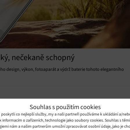
ehký, nečekaně schopný
jeho design, výkon, fotoaparát a výdrž baterie tohoto elegantního
Souhlas s použitím cookies
oskytli co nejlepší služby, my a naši partneři používáme k ukládání a/neb
k informacím o zařízeních, technologie jako soubory cookies. Souhlas s těm
giemi nám a našim partnerům umožní zpracovávat osobní údaje, jako je cho