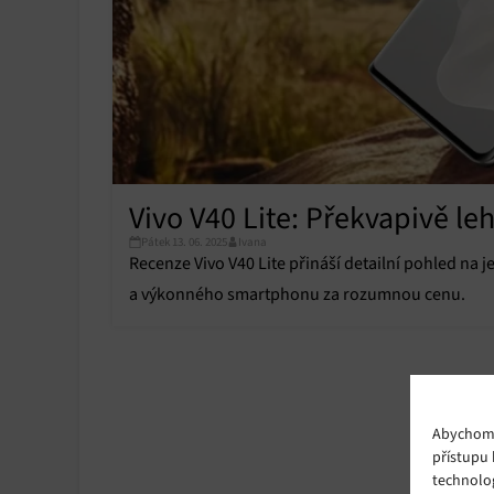
Vivo V40 Lite: Překvapivě l
Pátek 13. 06. 2025
Ivana
Recenze Vivo V40 Lite přináší detailní pohled na 
a výkonného smartphonu za rozumnou cenu.
Abychom p
přístupu 
technolo