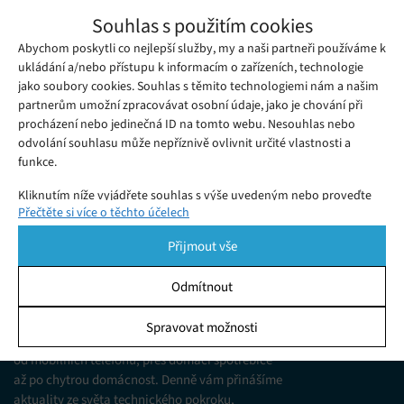
V USA je již 30 milionů předplatitelů
Souhlas s použitím cookies
hudebních služeb
Abychom poskytli co nejlepší služby, my a naši partneři používáme k
Čtvrtek 21. 09. 2017
Redakce
Podle organizace RIAA (Recording Industry Association of
ukládání a/nebo přístupu k informacím o zařízeních, technologie
jako soubory cookies. Souhlas s těmito technologiemi nám a našim
America) dosáhl počet amerických předplatitelů
partnerům umožní zpracovávat osobní údaje, jako je chování při
streamovacích hudebních služeb 30 milionů.
procházení nebo jedinečná ID na tomto webu. Nesouhlas nebo
odvolání souhlasu může nepříznivě ovlivnit určité vlastnosti a
funkce.
Kliknutím níže vyjádřete souhlas s výše uvedeným nebo proveďte
Přečtěte si více o těchto účelech
podrobnější rozhodnutí. Vaše volby budou použity pouze na tomto
webu. Nastavení můžete kdykoli změnit, včetně odvolání souhlasu,
Přijmout vše
pomocí přepínačů v Zásadách cookies nebo kliknutím na tlačítko
Spravovat souhlas ve spodní části obrazovky.
Odmítnout
KDO JSME
Statistiky
Spravovat možnosti
Jsme web zajímající se o technologické novinky
Ukládání a/nebo přístup k informacím v zařízení, Porozumění
od mobilních telefonů, přes domácí spotřebiče
publiku prostřednictvím statistik nebo kombinací údajů z
různých zdrojů.
až po chytrou domácnost. Denně vám přinášíme
aktuality ze světa technického pokroku,