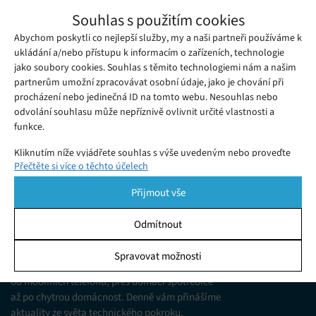
ASUS ROG Phone 9: Telefon pro hráče,
Souhlas s použitím cookies
kteří neřeší teleobjektiv
Abychom poskytli co nejlepší služby, my a naši partneři používáme k
Pondělí 06. 10. 2025
Julia
ASUS ROG Phone 9 přináší extrémní výkon, pokročilé chlazení
ukládání a/nebo přístupu k informacím o zařízeních, technologie
jako soubory cookies. Souhlas s těmito technologiemi nám a našim
a prvotřídní displej. Přečtěte si kompletní recenzi na tuto herní
partnerům umožní zpracovávat osobní údaje, jako je chování při
mašinu.
procházení nebo jedinečná ID na tomto webu. Nesouhlas nebo
odvolání souhlasu může nepříznivě ovlivnit určité vlastnosti a
funkce.
Kliknutím níže vyjádřete souhlas s výše uvedeným nebo proveďte
Přečtěte si více o těchto účelech
podrobnější rozhodnutí. Vaše volby budou použity pouze na tomto
webu. Nastavení můžete kdykoli změnit, včetně odvolání souhlasu,
Přijmout vše
pomocí přepínačů v Zásadách cookies nebo kliknutím na tlačítko
Spravovat souhlas ve spodní části obrazovky.
Odmítnout
KDO JSME
Statistiky
Spravovat možnosti
Jsme web zajímající se o technologické novinky
Ukládání a/nebo přístup k informacím v zařízení, Porozumění
od mobilních telefonů, přes domácí spotřebiče
publiku prostřednictvím statistik nebo kombinací údajů z
různých zdrojů.
až po chytrou domácnost. Denně vám přinášíme
aktuality ze světa technického pokroku,