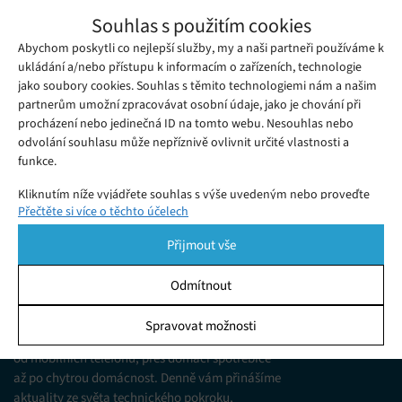
Startup Blade začal provozovat létající taxi
Souhlas s použitím cookies
v Silicon Valley
Abychom poskytli co nejlepší služby, my a naši partneři používáme k
Pondělí 25. 03. 2019
Redakce
Startup Blade spustil v San Francisku a oblasti Silicon Valley
ukládání a/nebo přístupu k informacím o zařízeních, technologie
jako soubory cookies. Souhlas s těmito technologiemi nám a našim
pilotní program, který 200 lidem nabízí exkluzivní přístup
partnerům umožní zpracovávat osobní údaje, jako je chování při
k mobilní aplikaci, jež jim umožňuje si objednat helikoptéry,
procházení nebo jedinečná ID na tomto webu. Nesouhlas nebo
soukromé tryskáče i hydroplány.
odvolání souhlasu může nepříznivě ovlivnit určité vlastnosti a
funkce.
Kliknutím níže vyjádřete souhlas s výše uvedeným nebo proveďte
Přečtěte si více o těchto účelech
podrobnější rozhodnutí. Vaše volby budou použity pouze na tomto
webu. Nastavení můžete kdykoli změnit, včetně odvolání souhlasu,
Přijmout vše
pomocí přepínačů v Zásadách cookies nebo kliknutím na tlačítko
Spravovat souhlas ve spodní části obrazovky.
Odmítnout
KDO JSME
Statistiky
Spravovat možnosti
Jsme web zajímající se o technologické novinky
Ukládání a/nebo přístup k informacím v zařízení, Porozumění
od mobilních telefonů, přes domácí spotřebiče
publiku prostřednictvím statistik nebo kombinací údajů z
různých zdrojů.
až po chytrou domácnost. Denně vám přinášíme
aktuality ze světa technického pokroku,